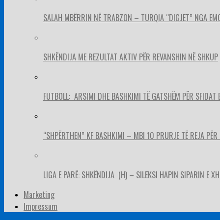
SALAH MBËRRIN NË TRABZON – TURQIA “DIGJET” NGA EM
SHKËNDIJA ME REZULTAT AKTIV PËR REVANSHIN NË SHKUP
FUTBOLL: ARSIMI DHE BASHKIMI TË GATSHËM PËR SFIDAT 
“SHPËRTHEN” KF BASHKIMI – MBI 10 PRURJE TË REJA PËR 
LIGA E PARË: SHKËNDIJA (H) – SILEKSI HAPIN SIPARIN E X
Marketing
Impressum