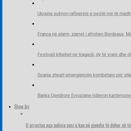
Ukraina sulmon rafinerinë e pestë më të madh
Franca në alarm, zjarret i afrohen Bordeaux, 
Festivali kthehet në tragjedi, dy të vrarë dhe 
Spanja shpall emergjencën kombëtare për shk
Banka Qendrore Evropiane ndërron kartëmonedha
Show biz
U arrestua nga policia pasi u kap në gjendje të dehur në t