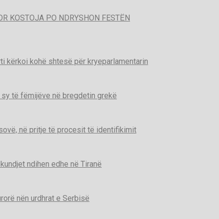
POR KOSTOJA PO NDRYSHON FESTËN
ti kërkoi kohë shtesë për kryeparlamentarin
 sy të fëmijëve në bregdetin grekë
ë, në pritje të procesit të identifikimit
kundjet ndihen edhe në Tiranë
urorë nën urdhrat e Serbisë