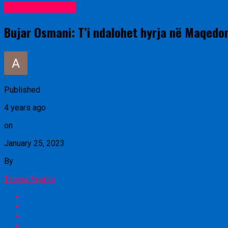
Lajme nga vendi
Bujar Osmani: T’i ndalohet hyrja në Maqedo
Published
4 years ago
on
January 25, 2023
By
Tetova Expres