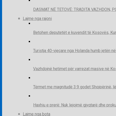
DASMAT NË TETOVË: TRADITA VAZHDON, 
Lajme nga rajoni
Betohen deputetët e kuvendit të Kosovës, Kur
Turistja 40-vjeçare nga Holanda humb jetën në
Vazhdojnë hetimet për varrezat masive në Kosov
Tërmet me magnitudë 3.9 godet Shqipërinë, lë
Haxhiu e prerë: Nuk lejojmë gjyqtarë dhe prok
Lajme nga bota