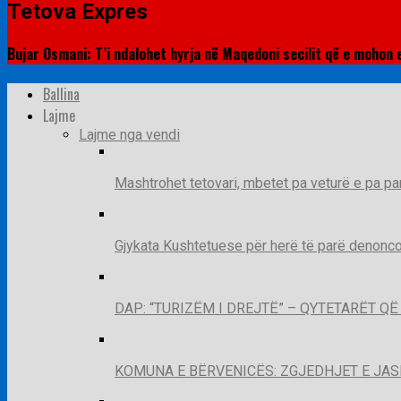
Tetova Expres
Bujar Osmani: T’i ndalohet hyrja në Maqedoni secilit që e mohon
Ballina
Lajme
Lajme nga vendi
Mashtrohet tetovari, mbetet pa veturë e pa pa
Gjykata Kushtetuese për herë të parë denoncon
DAP: “TURIZËM I DREJTË” – QYTETARËT 
KOMUNA E BËRVENICËS: ZGJEDHJET E JA