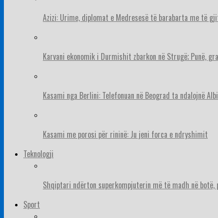
Azizi: Urime, diplomat e Medresesë të barabarta me të gj
Karvani ekonomik i Durmishit zbarkon në Strugë; Punë, gr
Kasami nga Berlini: Telefonuan në Beograd ta ndalojnë Albi
Kasami me porosi për rininë: Ju jeni forca e ndryshimit
Teknologji
Shqiptari ndërton superkompjuterin më të madh në botë, pë
Sport