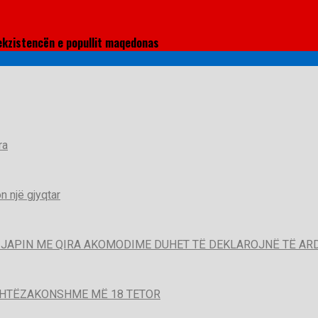
 ekzistencën e popullit maqedonas
ra
 një gjyqtar
QË JAPIN ME QIRA AKOMODIME DUHET TË DEKLAROJNË TË A
SHTËZAKONSHME MË 18 TETOR