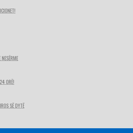
OCIONET!
E NESËRME
24 ORË!
HIROS SË DYTË