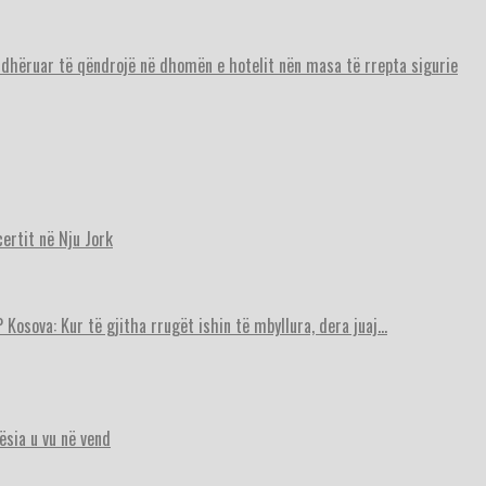
urdhëruar të qëndrojë në dhomën e hotelit nën masa të rrepta sigurie
ertit në Nju Jork
 Kosova: Kur të gjitha rrugët ishin të mbyllura, dera juaj…
ësia u vu në vend