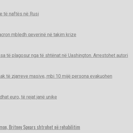
e të naftës në Rusi
Macron mbledh qeverinë në takim krize
disa të plagosur nga të shtënat në Uashington. Arrestohet autori
ak të zjarreve masive, mbi 10 mijë persona evakuohen
t euro, të rejat janë unike
imon, Britney Spears shtrohet në rehabilitim