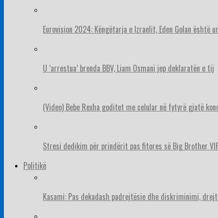
Eurovision 2024: Këngëtarja e Izraelit, Eden Golan është 
U ‘arrestua’ brenda BBV, Liam Osmani jep deklaratën e tij
(Video) Bebe Rexha goditet me celular në fytyrë gjatë konc
Stresi dedikim për prindërit pas fitores së Big Brother VIP
Politikë
Kasami: Pas dekadash padrejtësie dhe diskriminimi, drejt