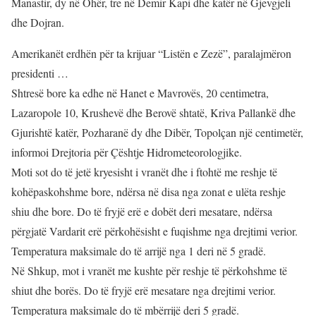
Manastir, dy në Ohër, tre në Demir Kapi dhe katër në Gjevgjeli
dhe Dojran.
Amerikanët erdhën për ta krijuar “Listën e Zezë”, paralajmëron
presidenti …
Shtresë bore ka edhe në Hanet e Mavrovës, 20 centimetra,
Lazaropole 10, Krushevë dhe Berovë shtatë, Kriva Pallankë dhe
Gjurishtë katër, Pozharanë dy dhe Dibër, Topolçan një centimetër,
informoi Drejtoria për Çështje Hidrometeorologjike.
Moti sot do të jetë kryesisht i vranët dhe i ftohtë me reshje të
kohëpaskohshme bore, ndërsa në disa nga zonat e ulëta reshje
shiu dhe bore. Do të fryjë erë e dobët deri mesatare, ndërsa
përgjatë Vardarit erë përkohësisht e fuqishme nga drejtimi verior.
Temperatura maksimale do të arrijë nga 1 deri në 5 gradë.
Në Shkup, mot i vranët me kushte për reshje të përkohshme të
shiut dhe borës. Do të fryjë erë mesatare nga drejtimi verior.
Temperatura maksimale do të mbërrijë deri 5 gradë.