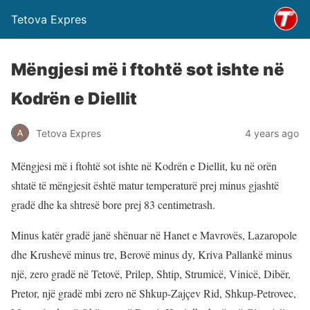
Tetova Expres
Mëngjesi më i ftohtë sot ishte në
Kodrën e Diellit
Tetova Expres
4 years ago
Mëngjesi më i ftohtë sot ishte në Kodrën e Diellit, ku në orën
shtatë të mëngjesit është matur temperaturë prej minus gjashtë
gradë dhe ka shtresë bore prej 83 centimetrash.
Minus katër gradë janë shënuar në Hanet e Mavrovës, Lazaropole
dhe Krushevë minus tre, Berovë minus dy, Kriva Pallankë minus
një, zero gradë në Tetovë, Prilep, Shtip, Strumicë, Vinicë, Dibër,
Pretor, një gradë mbi zero në Shkup-Zajçev Rid, Shkup-Petrovec,