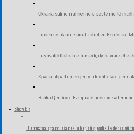
Ukraina sulmon rafinerinë e pestë më të madh
Franca në alarm, zjarret i afrohen Bordeaux, 
Festivali kthehet në tragjedi, dy të vrarë dhe 
Spanja shpall emergjencën kombëtare për shk
Banka Qendrore Evropiane ndërron kartëmonedha
Show biz
U arrestua nga policia pasi u kap në gjendje të dehur në t