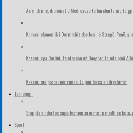
Azizi: Urime, diplomat e Medresesë të barabarta me të gj
Karvani ekonomik i Durmishit zbarkon në Strugë; Punë, gr
Kasami nga Berlini: Telefonuan në Beograd ta ndalojnë Albi
Kasami me porosi për rininë: Ju jeni forca e ndryshimit
Teknologji
Shqiptari ndërton superkompjuterin më të madh në botë, pë
Sport