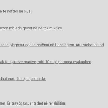
e të naftës në Rusi
Macron mbledh qeverinë në takim krize
disa të plagosur nga të shtënat në Uashington. Arrestohet autori
ak të zjarreve masive, mbi 10 mijë persona evakuohen
t euro, të rejat janë unike
imon, Britney Spears shtrohet në rehabilitim