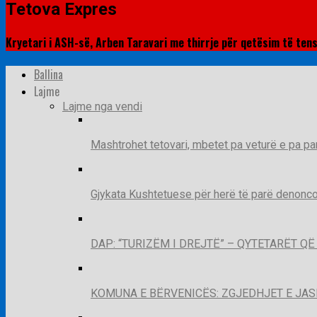
Tetova Expres
Kryetari i ASH-së, Arben Taravari me thirrje për qetësim të ten
Ballina
Lajme
Lajme nga vendi
Mashtrohet tetovari, mbetet pa veturë e pa pa
Gjykata Kushtetuese për herë të parë denoncon
DAP: “TURIZËM I DREJTË” – QYTETARËT 
KOMUNA E BËRVENICËS: ZGJEDHJET E JA