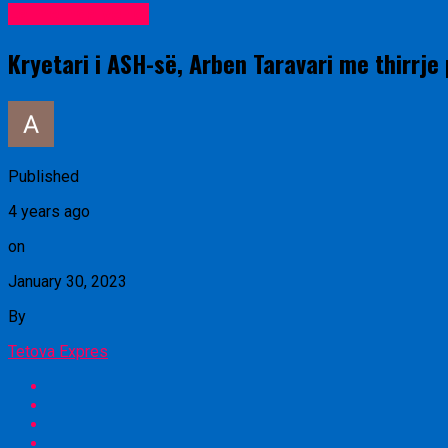
Lajme nga vendi
Kryetari i ASH-së, Arben Taravari me thirrj
Published
4 years ago
on
January 30, 2023
By
Tetova Expres