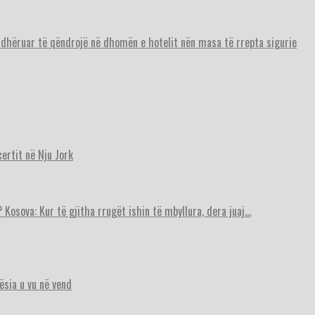
urdhëruar të qëndrojë në dhomën e hotelit nën masa të rrepta sigurie
ertit në Nju Jork
 Kosova: Kur të gjitha rrugët ishin të mbyllura, dera juaj…
ësia u vu në vend