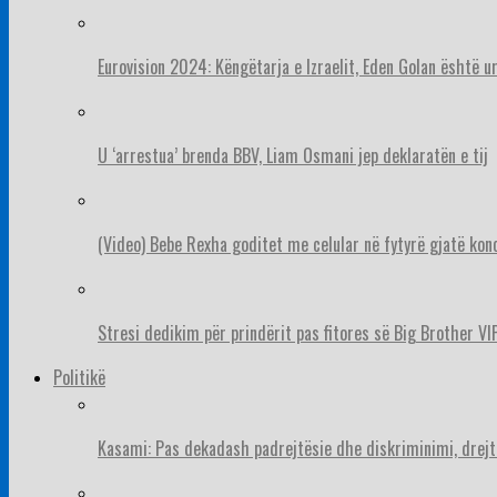
Eurovision 2024: Këngëtarja e Izraelit, Eden Golan është 
U ‘arrestua’ brenda BBV, Liam Osmani jep deklaratën e tij
(Video) Bebe Rexha goditet me celular në fytyrë gjatë konc
Stresi dedikim për prindërit pas fitores së Big Brother VIP
Politikë
Kasami: Pas dekadash padrejtësie dhe diskriminimi, drejt