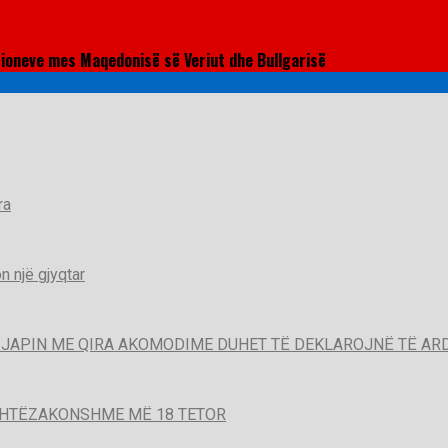
sioneve mes Maqedonisë së Veriut dhe Bullgarisë
ra
 një gjyqtar
QË JAPIN ME QIRA AKOMODIME DUHET TË DEKLAROJNË TË A
SHTËZAKONSHME MË 18 TETOR