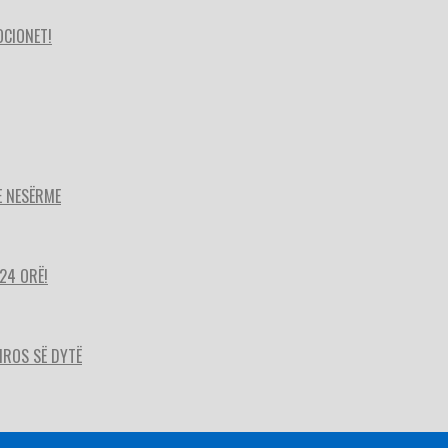
OCIONET!
E NESËRME
24 ORË!
HIROS SË DYTË