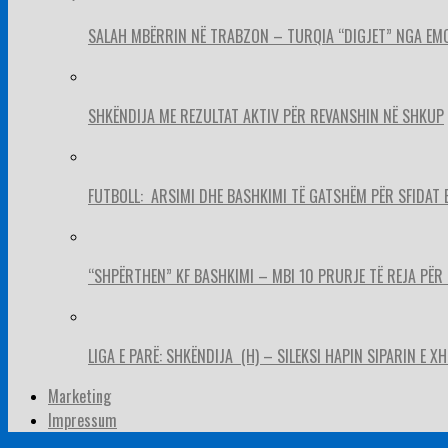
SALAH MBËRRIN NË TRABZON – TURQIA “DIGJET” NGA EM
SHKËNDIJA ME REZULTAT AKTIV PËR REVANSHIN NË SHKUP
FUTBOLL: ARSIMI DHE BASHKIMI TË GATSHËM PËR SFIDAT 
“SHPËRTHEN” KF BASHKIMI – MBI 10 PRURJE TË REJA PËR 
LIGA E PARË: SHKËNDIJA (H) – SILEKSI HAPIN SIPARIN E X
Marketing
Impressum