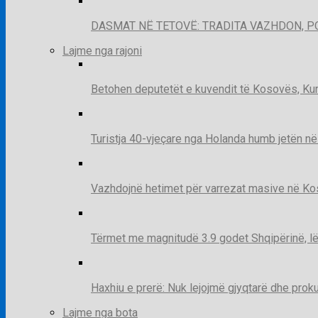
DASMAT NË TETOVË: TRADITA VAZHDON, 
Lajme nga rajoni
Betohen deputetët e kuvendit të Kosovës, Kur
Turistja 40-vjeçare nga Holanda humb jetën në
Vazhdojnë hetimet për varrezat masive në Kosov
Tërmet me magnitudë 3.9 godet Shqipërinë, lë
Haxhiu e prerë: Nuk lejojmë gjyqtarë dhe prok
Lajme nga bota