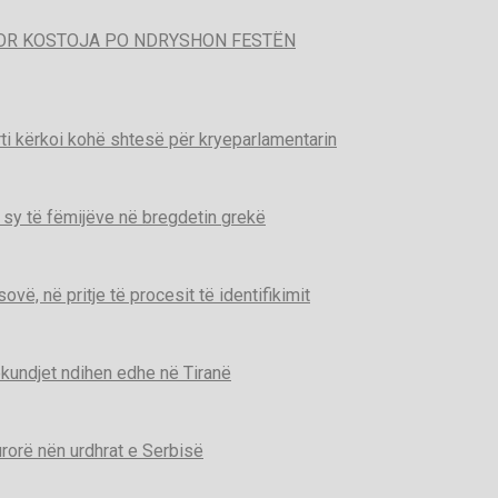
POR KOSTOJA PO NDRYSHON FESTËN
ti kërkoi kohë shtesë për kryeparlamentarin
 sy të fëmijëve në bregdetin grekë
ë, në pritje të procesit të identifikimit
kundjet ndihen edhe në Tiranë
urorë nën urdhrat e Serbisë