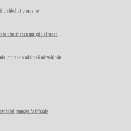
itha shkollat e mesme
ante dhe shanse për çdo strugan
nin, por nuk e ndalojnë ndryshimin
r Inteligjencën Artificiale