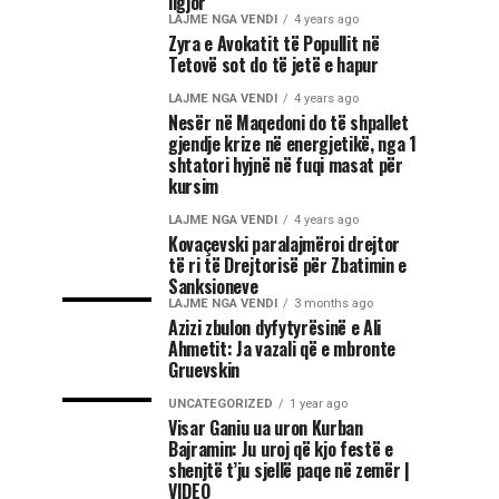
ligjor
LAJME NGA VENDI
4 years ago
Zyra e Avokatit të Popullit në
Tetovë sot do të jetë e hapur
LAJME NGA VENDI
4 years ago
Nesër në Maqedoni do të shpallet
gjendje krize në energjetikë, nga 1
shtatori hyjnë në fuqi masat për
kursim
LAJME NGA VENDI
4 years ago
Kovaçevski paralajmëroi drejtor
të ri të Drejtorisë për Zbatimin e
Sanksioneve
LAJME NGA VENDI
3 months ago
Azizi zbulon dyfytyrësinë e Ali
Ahmetit: Ja vazali që e mbronte
Gruevskin
UNCATEGORIZED
1 year ago
Visar Ganiu ua uron Kurban
Bajramin: Ju uroj që kjo festë e
shenjtë t’ju sjellë paqe në zemër |
VIDEO