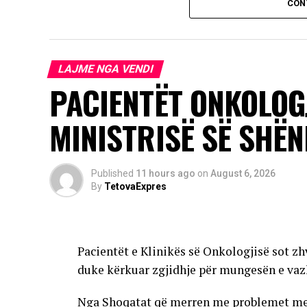
CON
Infeksioni transmetohet kryesisht përmes
insekte infektohen nga shpendët, ndërsa vi
kontaktit të zakonshëm. Rreth 80 për qind
më e madhe e të tjerëve shfaqin një formë
LAJME NGA VENDI
pak se një për qind e të prekurve zhvilloj
PACIENTËT ONKOLOG
Rreziku më i madh u kanoset të moshuarve, per
MINISTRISË SË SHËN
me imunitet të dobësuar.
Autoritetet kanë bërë të ditur se sezoni i
të reja mund të shfaqen edhe në rajone të t
Published
11 hours ago
on
August 6, 2026
By
TetovaExpres
AD
Pacientët e Klinikës së Onkologjisë sot zh
duke kërkuar zgjidhje për mungesën e vaz
Nga Shoqatat që merren me problemet me të