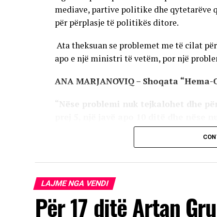
mediave, partive politike dhe qytetarëve 
për përplasje të politikës ditore.
Ata theksuan se problemet me të cilat përb
apo e një ministri të vetëm, por një problem
ANA MARJANOVIQ – Shoqata “Hema-
“Nëse problemi nuk tejkalohet dhe për
prej 5, një javë apo 10 ditë dhe nëse n
është problemi, do të dalim para të gj
CON
klinike ku thuhet se ne mund ta anuloj
kaluara na mban në pasiguri, pa marrë
ka qenë në pushtet. Nuk kërkojmë priv
LAJME NGA VENDI
Për 17 ditë Artan Gru
AD