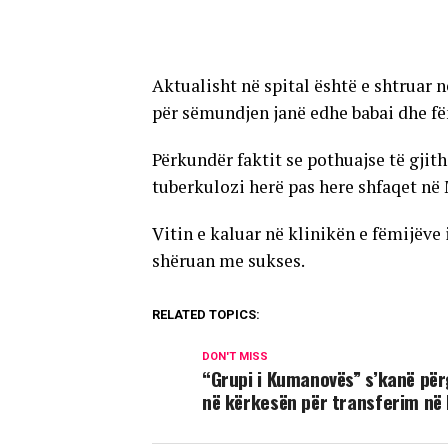
Aktualisht në spital është e shtruar n
për sëmundjen janë edhe babai dhe f
Përkundër faktit se pothuajse të gjit
tuberkulozi herë pas here shfaqet në
Vitin e kaluar në klinikën e fëmijëve 
shëruan me sukses.
RELATED TOPICS:
DON'T MISS
“Grupi i Kumanovës” s’kanë për
në kërkesën për transferim në