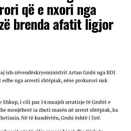
rori që e nxori nga
ia e Shëndetësisë njoftoi se një pjesë e dërgesave
ë brenda afatit ligjor
arritur marrëveshje të reja, derisa për të tjerët
ormalizimin e plotë të furnizimit.
ralajmëruan se, nëse nuk fillohet me zbatimin e një
ësore të depistimit (screening), buxheti për
sht, pasi po rriten si çmimet e barnave, ashtu edhe
ndaj ish‑zëvendëskryeministrit Artan Grubi nga BDI
ër një pjesë të vogël të preparateve nga lista
t edhe nga arresti shtëpiak, nëse prokurori nuk
 është evidentuar një vonesë afatshkurtër në
, si: rritja e konsumit, numri më i madh i
Shkup, i cili pas 14 muajsh arratisje të Grubit e
rave të prokurimit publik dhe mungesa e pjesshme
he menjëherë ia zbuti masën në arrest shtëpiak, ka
 hetimin. Në të kundërtën, Grubi është i lirë.