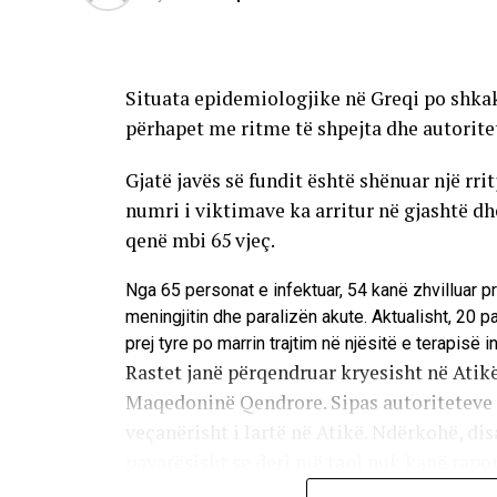
Situata epidemiologjike në Greqi po shkak
përhapet me ritme të shpejta dhe autorite
Gjatë javës së fundit është shënuar një rri
numri i viktimave ka arritur në gjashtë d
qenë mbi 65 vjeç.
Nga 65 personat e infektuar, 54 kanë zhvilluar p
meningjitin dhe paralizën akute. Aktualisht, 20 
prej tyre po marrin trajtim në njësitë e terapisë i
Rastet janë përqendruar kryesisht në Atikë
Maqedoninë Qendrore. Sipas autoriteteve s
veçanërisht i lartë në Atikë. Ndërkohë, disa
pavarësisht se deri më tani nuk kanë raport