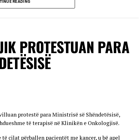
TINUE READING
 pickimit të mushkonjave që mbartin virusin. Këto
rusi nuk kalon nga një person te tjetri përmes
 e të infektuarve nuk kanë simptoma, ndërsa pjesa
 të lehtë të sëmundjes, të ngjashme me gripin. Më
në komplikacione të rënda neurologjike.
JIK PROTESTUAN PARA
sonave që vuajnë nga sëmundje kronike dhe individëve
DETËSISË
 transmetimit nuk ka përfunduar ende dhe se raste
jera të vendit.
VERTISEMENT
villuan protestë para Ministrisë së Shëndetësisë,
hdueshme të terapisë në Klinikën e Onkologjisë.
 cilat përballen pacientët me kancer, u bë apel