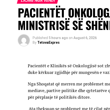
LAJME NGA VENDI
pak se një për qind e të prekurve zhvilloj
PACIENTËT ONKOLOG
Rreziku më i madh u kanoset të moshuarve, per
MINISTRISË SË SHËN
me imunitet të dobësuar.
Autoritetet kanë bërë të ditur se sezoni i
të reja mund të shfaqen edhe në rajone të t
Published
5 hours ago
on
August 6, 2026
By
TetovaExpres
AD
Pacientët e Klinikës së Onkologjisë sot zh
duke kërkuar zgjidhje për mungesën e vaz
Nga Shoqatat që merren me problemet me të
mediave, partive politike dhe qytetarëve 
për përplasje të politikës ditore.
Ata theksuan se problemet me të cilat përb