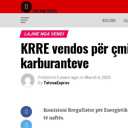
Data:
06/08/2026
BALLINA
LA
LAJME NGA VENDI
KRRE vendos për çmi
karburanteve
Published
3 years ago
on
March 6, 2023
By
TetovaExpres
Komisioni Rregullator për Energjetikë
të naftës.