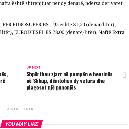
nafta është shtrenjtuar për dy denarë, ndërsa derivatet
 PER EUROSUPER BS – 95 është 81,50 (denar/litër),
itër), EURODIESEL BS 78.00 (denarë/litër), Naftë Extra
UP NEXT
kës,
Shpërtheu zjarr në pompën e benzinës
arë
në Shkup, dëmtohen dy vetura dhe
plagoset një punonjës
ADVERTISEMENT
YOU MAY LIKE