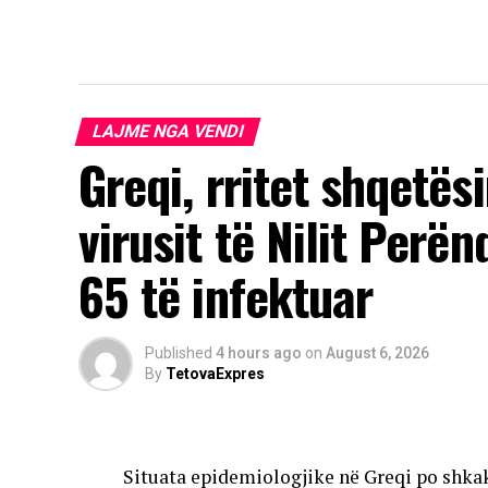
LAJME NGA VENDI
Greqi, rritet shqetës
virusit të Nilit Perë
65 të infektuar
Published
4 hours ago
on
August 6, 2026
By
TetovaExpres
Situata epidemiologjike në Greqi po shkak