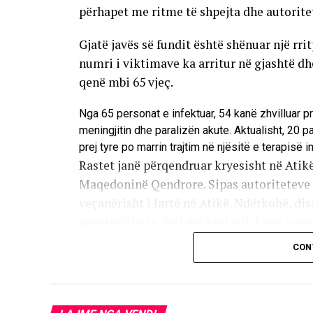
përhapet me ritme të shpejta dhe autorite
Gjatë javës së fundit është shënuar një rri
numri i viktimave ka arritur në gjashtë d
qenë mbi 65 vjeç.
Nga 65 personat e infektuar, 54 kanë zhvilluar p
meningjitin dhe paralizën akute. Aktualisht, 20 
prej tyre po marrin trajtim në njësitë e terapisë i
Rastet janë përqendruar kryesisht në Atikë
Maqedoninë Qendrore. Sipas autoriteteve s
veçanërisht i lartë në Atikë. Ndërkohë, disa
pavarësisht se deri më tani nuk kanë raport
CON
Infeksioni transmetohet kryesisht përmes
insekte infektohen nga shpendët, ndërsa vi
kontaktit të zakonshëm. Rreth 80 për qind
më e madhe e të tjerëve shfaqin një formë