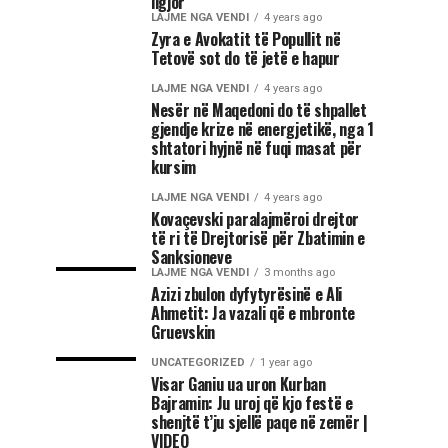
ligjor
LAJME NGA VENDI
4 years ago
Zyra e Avokatit të Popullit në
Tetovë sot do të jetë e hapur
LAJME NGA VENDI
4 years ago
Nesër në Maqedoni do të shpallet
gjendje krize në energjetikë, nga 1
shtatori hyjnë në fuqi masat për
kursim
LAJME NGA VENDI
4 years ago
Kovaçevski paralajmëroi drejtor
të ri të Drejtorisë për Zbatimin e
Sanksioneve
LAJME NGA VENDI
3 months ago
Azizi zbulon dyfytyrësinë e Ali
Ahmetit: Ja vazali që e mbronte
Gruevskin
UNCATEGORIZED
1 year ago
Visar Ganiu ua uron Kurban
Bajramin: Ju uroj që kjo festë e
shenjtë t’ju sjellë paqe në zemër |
VIDEO