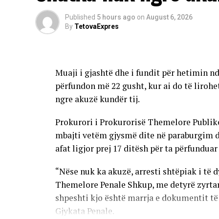
Published
5 hours ago
on
August 6, 2026
Përfaqësuesit e pacientëve onkologjikë pa
By
TetovaExpres
parandalimi më të mirë dhe programeve cil
Onkologjinë do të duhet të rritet vazhdimi
numri i pacientëve.
Muaji i gjashtë dhe i fundit për hetimin 
Një ditë më parë, nga Klinika njoftuan se p
përfundon më 22 gusht, kur ai do të lirohe
pozitive e Fondit për Sigurim Shëndetësor
ngre akuzë kundër tij.
furnizim, të cilën e lidhin me disa faktorë
Prokurori i Prokurorisë Themelore Publike 
pacientëve, periudha ndërmjet dy procedu
mbajti vetëm gjysmë dite në paraburgim d
e barnave te distributorët.
afat ligjor prej 17 ditësh për ta përfunduar
“Nëse nuk ka akuzë, arresti shtëpiak i të d
Themelore Penale Shkup, me detyrë zyrtar
shpeshti kjo është marrja e dokumentit 
Gjykata Penale.