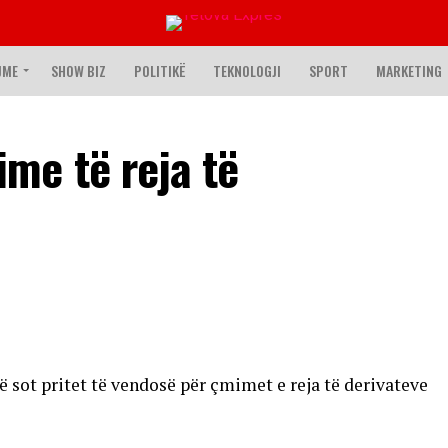
JME
SHOW BIZ
POLITIKË
TEKNOLOGJI
SPORT
MARKETING
me të reja të
 sot pritet të vendosë për çmimet e reja të derivateve