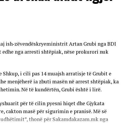
ralajmëruan se, nëse nuk fillohet me zbatimin e një
ësore të depistimit (screening), buxheti për
sht, pasi po rriten si çmimet e barnave, ashtu edhe
ndaj ish‑zëvendëskryeministrit Artan Grubi nga BDI
ër një pjesë të vogël të preparateve nga lista
t edhe nga arresti shtëpiak, nëse prokurori nuk
 është evidentuar një vonesë afatshkurtër në
, si: rritja e konsumit, numri më i madh i
Shkup, i cili pas 14 muajsh arratisje të Grubit e
rave të prokurimit publik dhe mungesa e pjesshme
he menjëherë ia zbuti masën në arrest shtëpiak, ka
 hetimin. Në të kundërtën, Grubi është i lirë.
yshuarit për të cilin pyesni hiqet dhe Gjykata
e, cakton masë për sigurimin e pranisë. Më së
të udhëtimit”, thonë për Sakamdakazam.mk nga