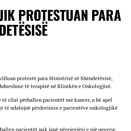
në komplikacione të rënda neurologjike.
JIK PROTESTUAN PARA
sonave që vuajnë nga sëmundje kronike dhe individëve
DETËSISË
 transmetimit nuk ka përfunduar ende dhe se raste
jera të vendit.
VERTISEMENT
villuan protestë para Ministrisë së Shëndetësisë,
hdueshme të terapisë në Klinikën e Onkologjisë.
 cilat përballen pacientët me kancer, u bë apel
që të ndalojnë përdorimin e pacientëve onkologjikë
allen pacientët nuk janë përgjegjësi e një qeverie