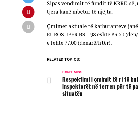
Sipas vendimit të fundit të KRRE-së, 
tjera kanë mbetur të njëjta.
Çmimet aktuale të karburanteve janë:
EUROSUPER BS – 98 është 83,50 (den/l
e lehte 77.00 (denarë/litër).
RELATED TOPICS:
DON'T MISS
Respektimi i çmimit të ri të bu
inspektorët në terren për të p
situatën