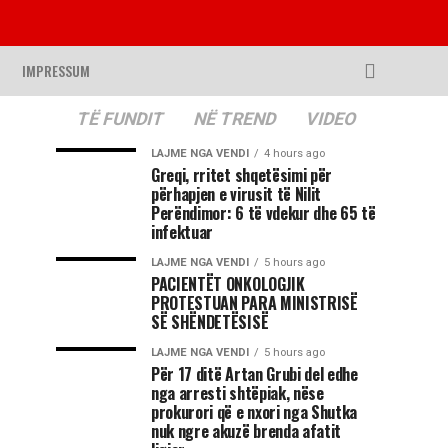
IMPRESSUM
TË FUNDIT
NË TREND
VIDEO
LAJME NGA VENDI
4 hours ago
Greqi, rritet shqetësimi për
përhapjen e virusit të Nilit
Perëndimor: 6 të vdekur dhe 65 të
infektuar
LAJME NGA VENDI
5 hours ago
PACIENTËT ONKOLOGJIK
PROTESTUAN PARA MINISTRISË
SË SHËNDETËSISË
LAJME NGA VENDI
5 hours ago
Për 17 ditë Artan Grubi del edhe
nga arresti shtëpiak, nëse
prokurori që e nxori nga Shutka
nuk ngre akuzë brenda afatit