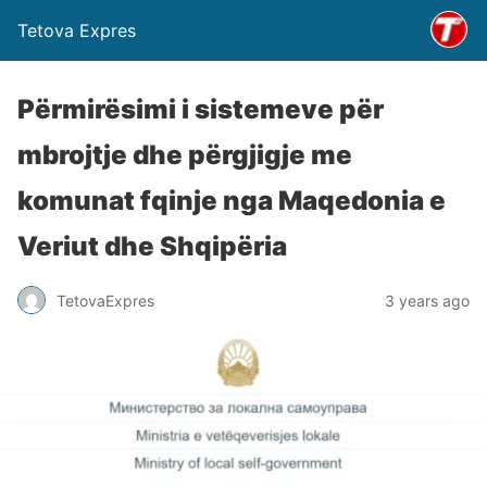
Tetova Expres
Përmirësimi i sistemeve për
mbrojtje dhe përgjigje me
komunat fqinje nga Maqedonia e
Veriut dhe Shqipëria
TetovaExpres
3 years ago