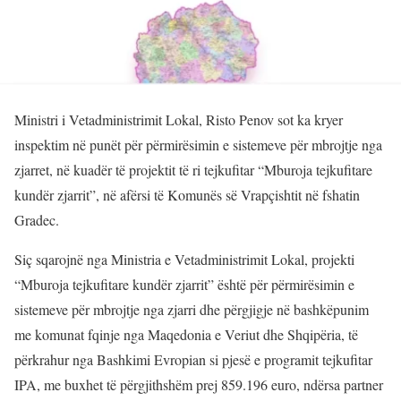
Ministri i Vetadministrimit Lokal, Risto Penov sot ka kryer
inspektim në punët për përmirësimin e sistemeve për mbrojtje nga
zjarret, në kuadër të projektit të ri tejkufitar “Mburoja tejkufitare
kundër zjarrit”, në afërsi të Komunës së Vrapçishtit në fshatin
Gradec.
Siç sqarojnë nga Ministria e Vetadministrimit Lokal, projekti
“Mburoja tejkufitare kundër zjarrit” është për përmirësimin e
sistemeve për mbrojtje nga zjarri dhe përgjigje në bashkëpunim
me komunat fqinje nga Maqedonia e Veriut dhe Shqipëria, të
përkrahur nga Bashkimi Evropian si pjesë e programit tejkufitar
IPA, me buxhet të përgjithshëm prej 859.196 euro, ndërsa partner