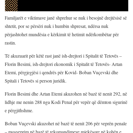
Familjarët e viktimave janë shprehur se nuk i besojnë drejtësisë së
shtetit, por se përsëri nuk i humbin shpresat, ndërsa nuk
përjashtohet mundësia e kërkimit të hetimit ndërkombëtar për
rastin.
Të akuzuarit për këtë rast janë ish-drejtori i Spitalit të Tetovës –
Florin Besimi, ish-drejtori ekonomik i Spitalit të Tetovës- Artan
Etemi, përgjegjësi i qendrës për Kovid- Boban Vuçevski dhe
Spitali i Tetovës si person juridik.
Florin Besimi dhe Artan Etemi akuzohen në bazë të nenit 292, në
lidhje me nenin 288 nga Kodi Penal për vepër që dëmton sigurinë
e përgjithshme.
Boban Vuçevski akuzohet në bazë të nenit 206 për veprën penale
– mosveprim në bazë të rekomandimeve mjekësore në kohën e