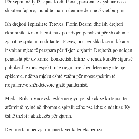
Për veprat në fjalë, sipas Kodit Penal, personat e dyshuar nëse
shpallen fajtorë, mund të marrin dënime deri në 5 vjet burgim.
Ish-drejtori i spitalit të Tetovës, Florin Besimi dhe ish-drejtori
ekonomik, Artan Etemi, nuk po ndiqen penalisht për shkakun e
zjarrit në spitalin modular të Tetovës, por për shkak se nuk kanë
instaluar mjete të parapara për fikjen e zjarrit. Drejtorët po ndiqen
penalisht për dy krime, konkretisht krime të rënda kundër sigurisë
publike dhe mosrespektim të rregullave shëndetësore gjatë një
epidemie, ndërsa mjeku është vetëm për mosrespektim të
rregulloreve shëndetësore gjatë pandemisë.
Mjeku Boban Vuçevski është në gjyq për shkak se ka lejuar të
afërmit të hyjnë në dhomat e spitalit edhe pse ishte e ndaluar. Ky
është thelbi i aktakuzës për zjarrin.
Deri më tani për zjarrin janë kryer katër ekspertiza.