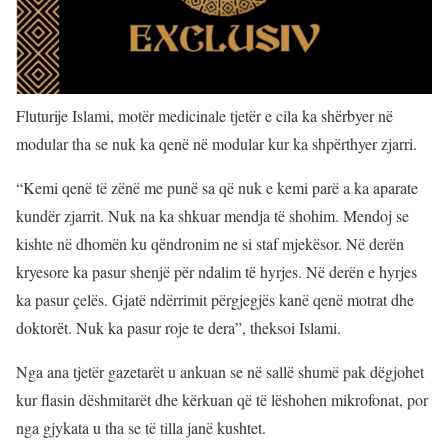
Fluturije Islami, motër medicinale tjetër e cila ka shërbyer në
modular tha se nuk ka qenë në modular kur ka shpërthyer zjarri.
“Kemi qenë të zënë me punë sa që nuk e kemi parë a ka aparate
kundër zjarrit. Nuk na ka shkuar mendja të shohim. Mendoj se
kishte në dhomën ku qëndronim ne si staf mjekësor. Në derën
kryesore ka pasur shenjë për ndalim të hyrjes. Në derën e hyrjes
ka pasur çelës. Gjatë ndërrimit përgjegjës kanë qenë motrat dhe
doktorët. Nuk ka pasur roje te dera”, theksoi Islami.
Nga ana tjetër gazetarët u ankuan se në sallë shumë pak dëgjohet
kur flasin dëshmitarët dhe kërkuan që të lëshohen mikrofonat, por
nga gjykata u tha se të tilla janë kushtet.