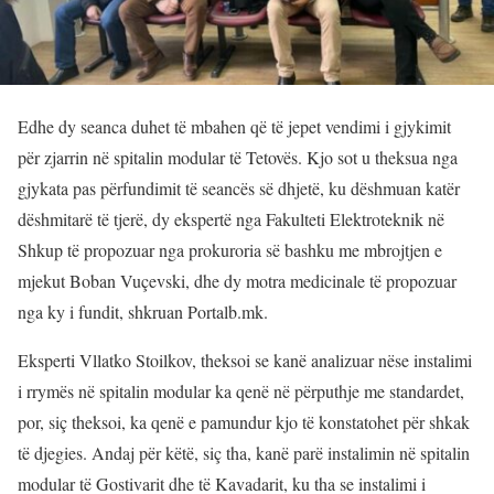
Edhe dy seanca duhet të mbahen që të jepet vendimi i gjykimit
për zjarrin në spitalin modular të Tetovës. Kjo sot u theksua nga
gjykata pas përfundimit të seancës së dhjetë, ku dëshmuan katër
dëshmitarë të tjerë, dy ekspertë nga Fakulteti Elektroteknik në
Shkup të propozuar nga prokuroria së bashku me mbrojtjen e
mjekut Boban Vuçevski, dhe dy motra medicinale të propozuar
nga ky i fundit, shkruan Portalb.mk.
Eksperti Vllatko Stoilkov, theksoi se kanë analizuar nëse instalimi
i rrymës në spitalin modular ka qenë në përputhje me standardet,
por, siç theksoi, ka qenë e pamundur kjo të konstatohet për shkak
të djegies. Andaj për këtë, siç tha, kanë parë instalimin në spitalin
modular të Gostivarit dhe të Kavadarit, ku tha se instalimi i