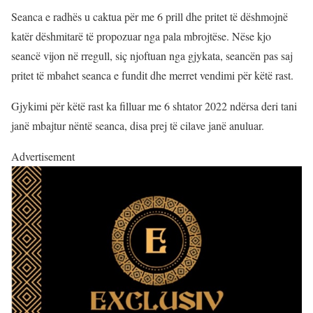
Seanca e radhës u caktua për me 6 prill dhe pritet të dëshmojnë
katër dëshmitarë të propozuar nga pala mbrojtëse. Nëse kjo
seancë vijon në rregull, siç njoftuan nga gjykata, seancën pas saj
pritet të mbahet seanca e fundit dhe merret vendimi për këtë rast.
Gjykimi për këtë rast ka filluar me 6 shtator 2022 ndërsa deri tani
janë mbajtur nëntë seanca, disa prej të cilave janë anuluar.
Advertisement