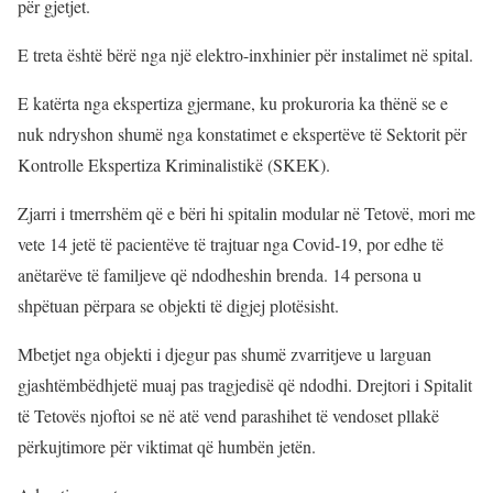
për gjetjet.
E treta është bërë nga një elektro-inxhinier për instalimet në spital.
E katërta nga ekspertiza gjermane, ku prokuroria ka thënë se e
nuk ndryshon shumë nga konstatimet e ekspertëve të Sektorit për
Kontrolle Ekspertiza Kriminalistikë (SKEK).
Zjarri i tmerrshëm që e bëri hi spitalin modular në Tetovë, mori me
vete 14 jetë të pacientëve të trajtuar nga Covid-19, por edhe të
anëtarëve të familjeve që ndodheshin brenda. 14 persona u
shpëtuan përpara se objekti të digjej plotësisht.
Mbetjet nga objekti i djegur pas shumë zvarritjeve u larguan
gjashtëmbëdhjetë muaj pas tragjedisë që ndodhi. Drejtori i Spitalit
të Tetovës njoftoi se në atë vend parashihet të vendoset pllakë
përkujtimore për viktimat që humbën jetën.