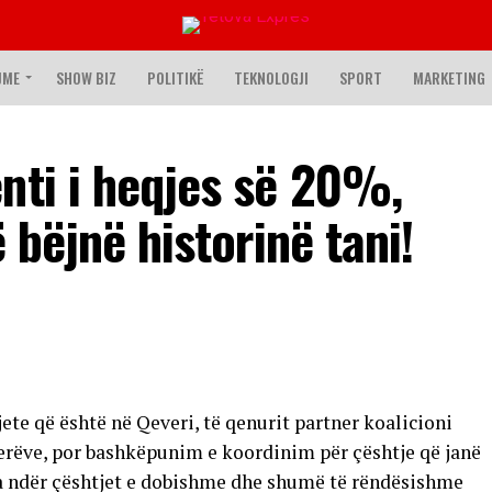
JME
SHOW BIZ
POLITIKË
TEKNOLOGJI
SPORT
MARKETING
nti i heqjes së 20%,
ë bëjnë historinë tani!
ete që është në Qeveri, të qenurit partner koalicioni
rëve, por bashkëpunim e koordinim për çështje që janë
ëra ndër çështjet e dobishme dhe shumë të rëndësishme