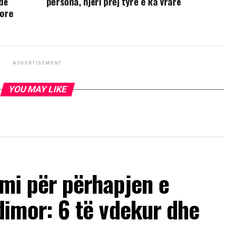
dë
persona, njëri prej tyre e ka vrarë
lore
ADVERTISEMENT
YOU MAY LIKE
imi për përhapjen e
ndimor: 6 të vdekur dhe