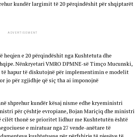
hur kundër largimit të 20 përqindëshit për shqiptarët
ADVERTISEMENT
heqjen e 20 përqindëshit nga Kushtetuta dhe
 shqipe. Nënkryetari VMRO DPMNE-së Timço Mucunski,
ë të hapur të diskutojnë për implementimin e modelit
r jo për zgjidhje që siç tha ai imponojnë
janë shprehur kundër kësaj nisme edhe kryeministri
stri për çështje evropiane, Bojan Mariçiq dhe ministri
 cilët thonë se prioritet lidhur me Kushtetutën është
negociuese e miratuar nga 27 vende-anëtare të
damenteve kushtetuese për përfshirje të pjesëve të