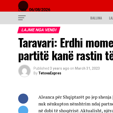
Data:
06/08/2026
BALLINA
LA
LAJME NGA VENDI
Taravari: Erdhi mome
partitë kanë rastin t
Published
3 years ago
on
March 31, 2023
By
TetovaExpres
Aleanca për Shqiptarët po jep shenja j
nuk nënkupton nënshtrim ndaj partne
në dobi të shoqërisë. Aktualisht, nj