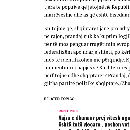
tjera të popujve që jetojnë në Republ
marrëveshje dhe as që është biseduar 
Kujtojmë që, shqiptarët janë pro ndr
në rajon, prandaj nuk ka kuptim logj
për të mos penguar rrugëtimin evropi
federalizëm apo ndarje shteti, po kër
mos të identifikohen me përqindje. Kj
momentumi i hapjes së Kushtetutës pi
përfitojnë edhe shqiptarët? Prandaj,
gjitha partitë politike shqiptare. /Z
RELATED TOPICS:
DON'T MISS
Vajza e dhunuar prej vitesh ng
është tetë vjeçare , peshon ve