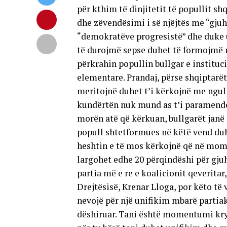
për kthim të dinjitetit të popullit sh
dhe zëvendësimi i së njëjtës me “gjuhë
“demokratëve progresistë” dhe duke ul
të durojmë sepse duhet të formojmë nj
përkrahin popullin bullgar e instituci
elementare. Prandaj, përse shqiptarë
meritojnë duhet t’i kërkojnë me ngulm
kundërtën nuk mund as t’i paramendoj
morën atë që kërkuan, bullgarët janë 
popull shtetformues në këtë vend duh
heshtin e të mos kërkojnë që në mome
largohet edhe 20 përqindëshi për gjuh
partia më e re e koalicionit qeveritar
Drejtësisë, Krenar Lloga, por këto të
nevojë për një unifikim mbarë partiak
dëshiruar. Tani është momentumi krye