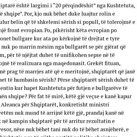
qiptarë është largimi i “20 përqindëshit” nga Kushtetuta,
 shqipe”. Por, kjo nuk bëhet duke luajtur rolin e
ur belin që të shkelemi sërish si popull, të tolerojmë e
ë front evropian. Po, pikërisht këta evropian po
onet bullgare kur ata po kërkojnë të drejtat e tyre
t nuk po marrin mësim nga bullgarët se për gjërat që
, për të njëjtat duhet të unifikohen sepse në të
në të realizuara nga maqedonasit. Grekët fituan,
në prag të marrjes atë që e meritojnë, shqiptarët që janë
et të humbasin sërish? Përse shqiptarët sërish duhet të
ntin kur hapet Kushtetuta për futjen e bullgarëve të
ën shqipe? Për fat të mirë, këtë gjë veçse e kanë kapur
, Aleanca për Shqiptarët, konkretisht ministri
 vetëm nuk mund të arrijnë këtë gjë, prandaj kanë në
 në kampin shqiptarë për të arritur rezultatin e
sor, nëse nuk bëhet tani nuk do të bëhet asnjëherë, e