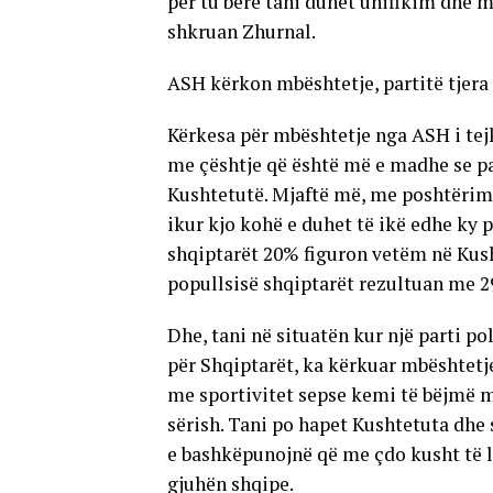
për tu bërë tani duhet unifikim dhe mb
shkruan Zhurnal.
ASH kërkon mbështetje, partitë tjera
Kërkesa për mbështetje nga ASH i tej
me çështje që është më e madhe se par
Kushtetutë. Mjaftë më, me poshtërime
ikur kjo kohë e duhet të ikë edhe ky 
shqiptarët 20% figuron vetëm në Kusht
popullsisë shqiptarët rezultuan me 
Dhe, tani në situatën kur një parti po
për Shqiptarët, ka kërkuar mbështetje 
me sportivitet sepse kemi të bëjmë 
sërish. Tani po hapet Kushtetuta dhe 
e bashkëpunojnë që me çdo kusht të l
gjuhën shqipe.