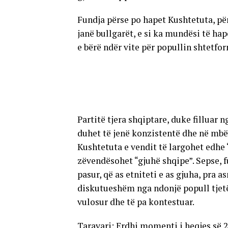
Fundja përse po hapet Kushtetuta, përg
janë bullgarët, e si ka mundësi të hap
e bërë ndër vite për popullin shtetfo
Partitë tjera shqiptare, duke filluar 
duhet të jenë konzistentë dhe në mbë
Kushtetuta e vendit të largohet edhe 
zëvendësohet “gjuhë shqipe”. Sepse, 
pasur, që as etniteti e as gjuha, pra 
diskutueshëm nga ndonjë popull tjetë
vulosur dhe të pa kontestuar.
Taravari: Erdhi momenti i heqjes së 2