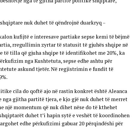
ështetje nga të gjitha partitë politike shqiptare,
 shqiptare nuk duhet të qëndrojnë duarkryq –
kalon kufijtë e interesave partiake sepse kemi të bëjmë
tia, rregullimin zyrtar të statusit të gjuhës shqipe në
 të tilla që gjuha shqipe të identifikohet me 20%, ka
përkufizim nga Kushtetuta, sepse edhe ashtu për
etute askund tjetër. Në regjistrimin e fundit të
29%.
litike cila do qoftë ajo në rastin konkret është Aleanca
nga gjitha partitë tjera, e kjo gjë nuk duhet të merret
me një momentum që nuk dihet nëse do të kthehet
shqiptarët duhet t’i hapin sytë e veshët të koordinohen
argohet edhe përkufizimi gabuar 20 përqindëshi për