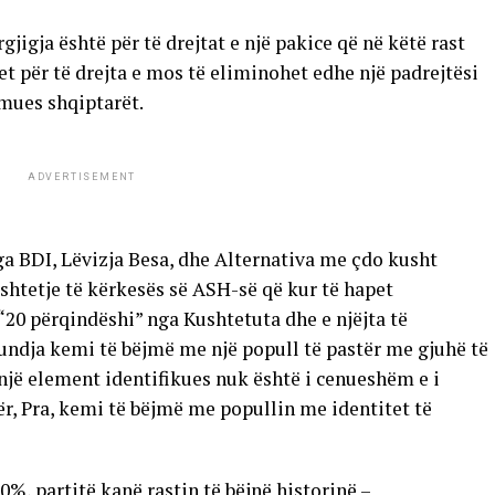
jigja është për të drejtat e një pakice që në këtë rast
et për të drejta e mos të eliminohet edhe një padrejtësi
rmues shqiptarët.
ADVERTISEMENT
nga BDI, Lëvizja Besa, dhe Alternativa me çdo kusht
shtetje të kërkesës së ASH-së që kur të hapet
“20 përqindëshi” nga Kushtetuta dhe e njëjta të
fundja kemi të bëjmë me një popull të pastër me gjuhë të
asnjë element identifikues nuk është i cenueshëm e i
r, Pra, kemi të bëjmë me popullin me identitet të
0%, partitë kanë rastin të bëjnë historinë –