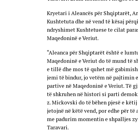
Kryetari i Aleancës për Shqiptarët, A
Kushtetuta dhe në vend të kësaj përqi
ndryshimet Kushtetuese te cilat para
Maqedoninë e Veriut.
“Aleanca për Shqiptarët është e lumt
Maqedoninë e Veriut do të mund të sh
e tillë dhe mos të quhet më gabimis
jemi të bindur, jo vetëm në pajtimin 
partive në Maqedoninë e Veriut. Të gj
të shkruhen në histori si parti demo
z. Mickovski do të bëhen pjesë e kët
jetojnë në këtë vend, por edhe për të
me padurim momentin e shpalljes zyr
Taravari.