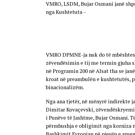
VMRO, LSDM, Bujar Osmani janë shpre
nga Kushtetuta –
VMRO DPMNE-ja nuk do të mbështesë 
zëvendësimin e tij me termin gjuha
në Programin 200 në Alsat tha se jan
kroat në preambulën e kushtetutës, po
binacionalizëm.
Nga ana tjetër, në mënyrë indirekte 
Dimitar Kovaçevski, zëvendëskryemini
i Punëve të Jashtme, Bujar Osmani. Të
përmbushja e obligimit nga korniza 
Bashkimit Evropian në pjesën e amen