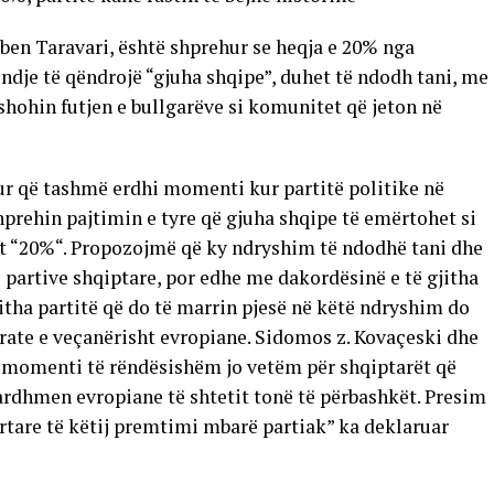
rben Taravari, është shprehur se heqja e 20% nga
ndje të qëndrojë “gjuha shqipe”, duhet të ndodh tani, me
shohin futjen e bullgarëve si komunitet që jeton në
ur që tashmë erdhi momenti kur partitë politike në
prehin pajtimin e tyre që gjuha shqipe të emërtohet si
ht “20%“. Propozojmë që ky ndryshim të ndodhë tani dhe
e partive shqiptare, por edhe me dakordësinë e të gjitha
itha partitë që do të marrin pjesë në këtë ndryshim do
krate e veçanërisht evropiane. Sidomos z. Kovaçeski dhe
ij momenti të rëndësishëm jo vetëm për shqiptarët që
 ardhmen evropiane të shtetit tonë të përbashkët. Presim
tare të këtij premtimi mbarë partiak” ka deklaruar