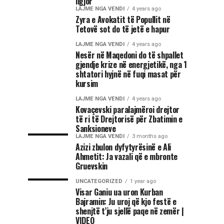
ligjor
LAJME NGA VENDI
4 years ago
Zyra e Avokatit të Popullit në
Tetovë sot do të jetë e hapur
LAJME NGA VENDI
4 years ago
Nesër në Maqedoni do të shpallet
gjendje krize në energjetikë, nga 1
shtatori hyjnë në fuqi masat për
kursim
LAJME NGA VENDI
4 years ago
Kovaçevski paralajmëroi drejtor
të ri të Drejtorisë për Zbatimin e
Sanksioneve
LAJME NGA VENDI
3 months ago
Azizi zbulon dyfytyrësinë e Ali
Ahmetit: Ja vazali që e mbronte
Gruevskin
UNCATEGORIZED
1 year ago
Visar Ganiu ua uron Kurban
Bajramin: Ju uroj që kjo festë e
shenjtë t’ju sjellë paqe në zemër |
VIDEO