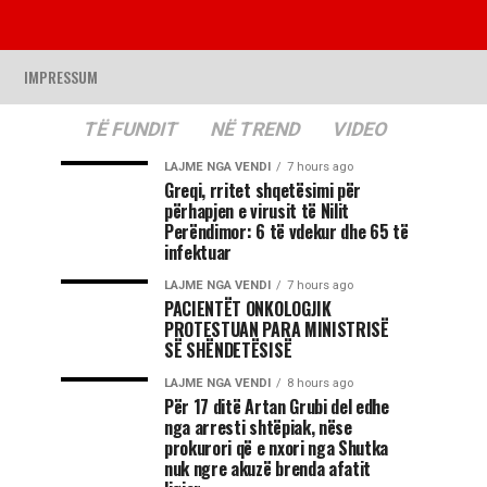
IMPRESSUM
TË FUNDIT
NË TREND
VIDEO
LAJME NGA VENDI
7 hours ago
Greqi, rritet shqetësimi për
përhapjen e virusit të Nilit
Perëndimor: 6 të vdekur dhe 65 të
infektuar
LAJME NGA VENDI
7 hours ago
PACIENTËT ONKOLOGJIK
PROTESTUAN PARA MINISTRISË
SË SHËNDETËSISË
LAJME NGA VENDI
8 hours ago
Për 17 ditë Artan Grubi del edhe
nga arresti shtëpiak, nëse
prokurori që e nxori nga Shutka
nuk ngre akuzë brenda afatit