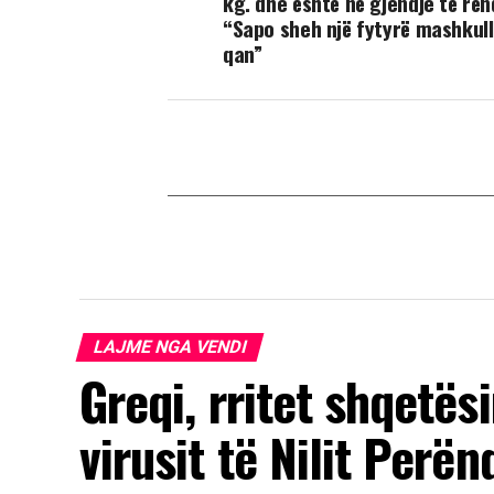
kg. dhe është në gjendje të rën
“Sapo sheh një fytyrë mashkul
qan”
LAJME NGA VENDI
Greqi, rritet shqetës
virusit të Nilit Perë