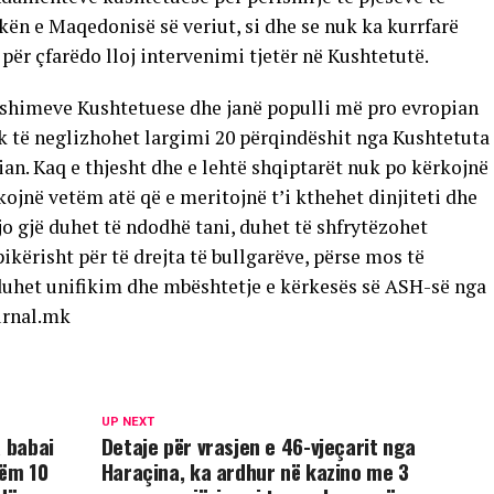
ikën e Maqedonisë së veriut, si dhe se nuk ka kurrfarë
për çfarëdo lloj intervenimi tjetër në Kushtetutë.
yshimeve Kushtetuese dhe janë populli më pro evropian
ik të neglizhohet largimi 20 përqindëshit nga Kushtetuta
an. Kaq e thjesht dhe e lehtë shqiptarët nuk po kërkojnë
kojnë vetëm atë që e meritojnë t’i kthehet dinjiteti dhe
o gjë duhet të ndodhë tani, duhet të shfrytëzohet
kërisht për të drejta të bullgarëve, përse mos të
 duhet unifikim dhe mbështetje e kërkesës së ASH-së nga
hurnal.mk
UP NEXT
a babai
Detaje për vrasjen e 46-vjeçarit nga
tëm 10
Haraçina, ka ardhur në kazino me 3