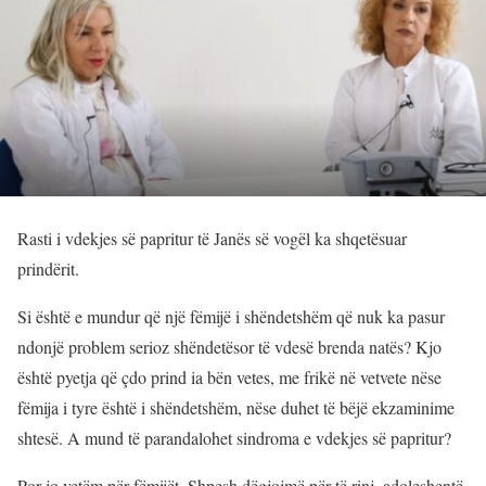
Rasti i vdekjes së papritur të Janës së vogël ka shqetësuar
prindërit.
Si është e mundur që një fëmijë i shëndetshëm që nuk ka pasur
ndonjë problem serioz shëndetësor të vdesë brenda natës? Kjo
është pyetja që çdo prind ia bën vetes, me frikë në vetvete nëse
fëmija i tyre është i shëndetshëm, nëse duhet të bëjë ekzaminime
shtesë. A mund të parandalohet sindroma e vdekjes së papritur?
Por jo vetëm për fëmijët. Shpesh dëgjojmë për të rinj, adoleshentë