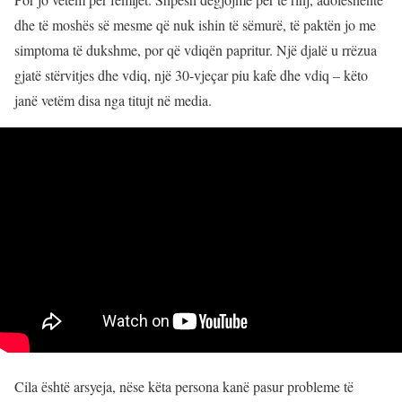
dhe të moshës së mesme që nuk ishin të sëmurë, të paktën jo me
simptoma të dukshme, por që vdiqën papritur. Një djalë u rrëzua
gjatë stërvitjes dhe vdiq, një 30-vjeçar piu kafe dhe vdiq – këto
janë vetëm disa nga titujt në media.
Cila është arsyeja, nëse këta persona kanë pasur probleme të