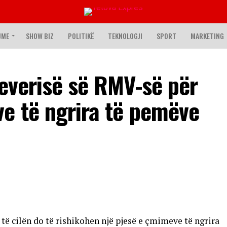
JME
SHOW BIZ
POLITIKË
TEKNOLOGJI
SPORT
MARKETING
Qeverisë së RMV-së për
e të ngrira të pemëve
 të cilën do të rishikohen një pjesë e çmimeve të ngrira