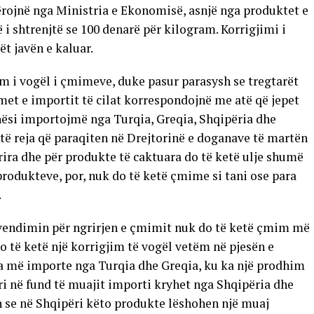
rojnë nga Ministria e Ekonomisë, asnjë nga produktet e
 i shtrenjtë se 100 denarë për kilogram. Korrigjimi i
t javën e kaluar.
im i vogël i çmimeve, duke pasur parasysh se tregtarët
met e importit të cilat korrespondojnë me atë që jepet
ithësi importojmë nga Turqia, Greqia, Shqipëria dhe
të reja që paraqiten në Drejtorinë e doganave të martën
rira dhe për produkte të caktuara do të ketë ulje shumë
 produkteve, por, nuk do të ketë çmime si tani ose para
.
 vendimin për ngrirjen e çmimit nuk do të ketë çmim më
Do të ketë një korrigjim të vogël vetëm në pjesën e
a më importe nga Turqia dhe Greqia, ku ka një prodhim
i në fund të muajit importi kryhet nga Shqipëria dhe
in se në Shqipëri këto produkte lëshohen një muaj