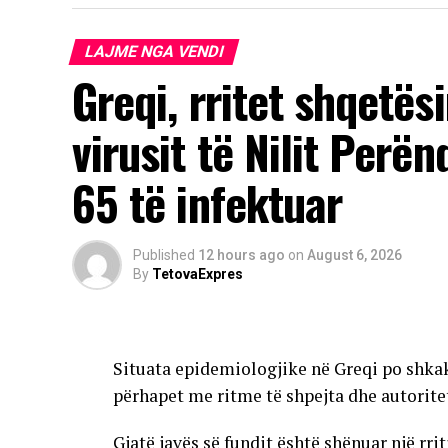
LAJME NGA VENDI
Greqi, rritet shqetës
virusit të Nilit Perë
65 të infektuar
Published
12 hours ago
on
August 6, 2026
By
TetovaExpres
Situata epidemiologjike në Greqi po shkak
përhapet me ritme të shpejta dhe autorite
Gjatë javës së fundit është shënuar një rri