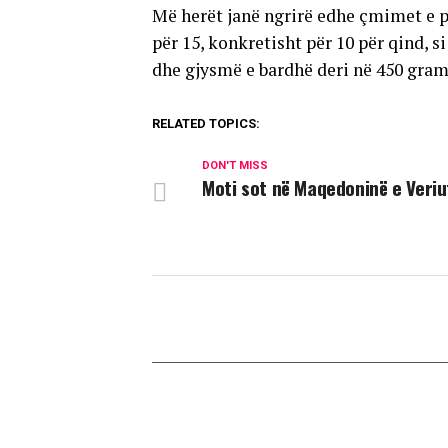
Më herët janë ngrirë edhe çmimet e p
për 15, konkretisht për 10 për qind, 
dhe gjysmë e bardhë deri në 450 gram
RELATED TOPICS:
DON'T MISS
Moti sot në Maqedoninë e Veriu