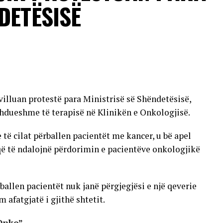
sonave që vuajnë nga sëmundje kronike dhe individëve
DETËSISË
 transmetimit nuk ka përfunduar ende dhe se raste
jera të vendit.
VERTISEMENT
villuan protestë para Ministrisë së Shëndetësisë,
hdueshme të terapisë në Klinikën e Onkologjisë.
 cilat përballen pacientët me kancer, u bë apel
që të ndalojnë përdorimin e pacientëve onkologjikë
allen pacientët nuk janë përgjegjësi e një qeverie
 afatgjatë i gjithë shtetit.
Onko”