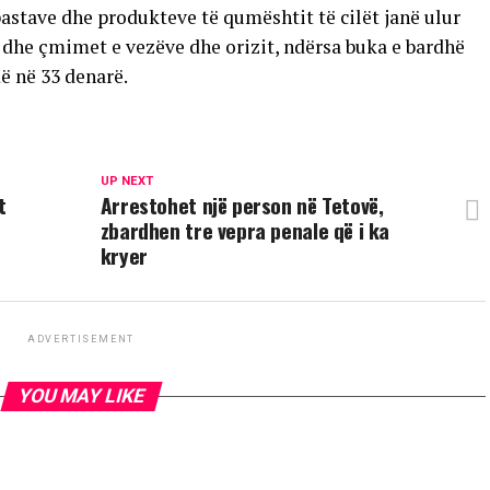
astave dhe produkteve të qumështit të cilët janë ulur
si dhe çmimet e vezëve dhe orizit, ndërsa buka e bardhë
ë në 33 denarë.
UP NEXT
t
Arrestohet një person në Tetovë,
zbardhen tre vepra penale që i ka
kryer
ADVERTISEMENT
YOU MAY LIKE