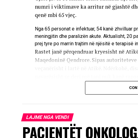
numri i viktimave ka arritur në gjashtë d
qenë mbi 65 vjeç.
Nga 65 personat e infektuar, 54 kanë zhvilluar p
meningjitin dhe paralizën akute. Aktualisht, 20 
prej tyre po marrin trajtim në njësitë e terapisë i
Rastet janë përqendruar kryesisht në Atikë
Maqedoninë Qendrore. Sipas autoriteteve s
veçanërisht i lartë në Atikë. Ndërkohë, disa
pavarësisht se deri më tani nuk kanë raport
CON
Infeksioni transmetohet kryesisht përmes
insekte infektohen nga shpendët, ndërsa vi
kontaktit të zakonshëm. Rreth 80 për qind
më e madhe e të tjerëve shfaqin një formë
LAJME NGA VENDI
pak se një për qind e të prekurve zhvilloj
PACIENTËT ONKOLOG