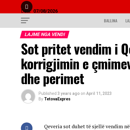
Data:
07/08/2026
BALLINA
LA
LAJME NGA VENDI
Sot pritet vendim i 
korrigjimin e çmimev
dhe perimet
Published
3 years ago
on
April 11, 2023
By
TetovaExpres
Qeveria sot duhet të sjellë vendim në