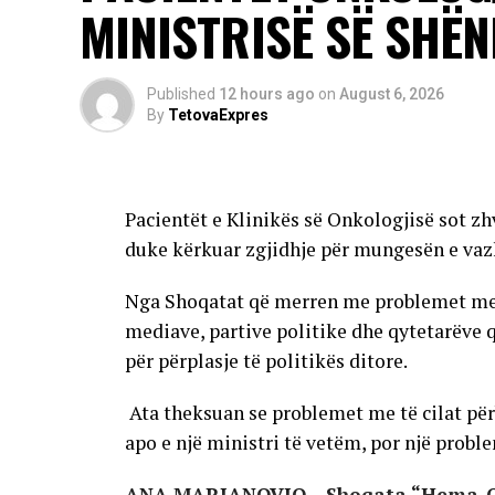
Rreziku më i madh u kanoset të moshuarve, per
MINISTRISË SË SHËN
me imunitet të dobësuar.
Autoritetet kanë bërë të ditur se sezoni i
të reja mund të shfaqen edhe në rajone të t
Published
12 hours ago
on
August 6, 2026
By
TetovaExpres
AD
Pacientët e Klinikës së Onkologjisë sot zh
duke kërkuar zgjidhje për mungesën e vaz
Nga Shoqatat që merren me problemet me të
mediave, partive politike dhe qytetarëve 
për përplasje të politikës ditore.
Ata theksuan se problemet me të cilat përb
apo e një ministri të vetëm, por një problem
ANA MARJANOVIQ – Shoqata “Hema-