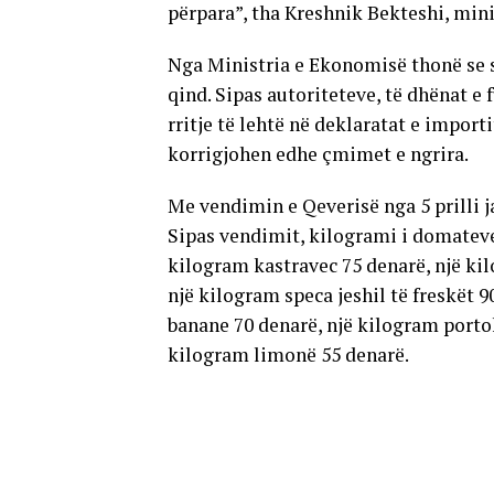
përpara”, tha Kreshnik Bekteshi, min
Nga Ministria e Ekonomisë thonë se s
qind. Sipas autoriteteve, të dhënat 
rritje të lehtë në deklaratat e importi
korrigjohen edhe çmimet e ngrira.
Me vendimin e Qeverisë nga 5 prilli j
Sipas vendimit, kilogrami i domatev
kilogram kastravec 75 denarë, një kil
një kilogram speca jeshil të freskët 
banane 70 denarë, një kilogram porto
kilogram limonë 55 denarë.