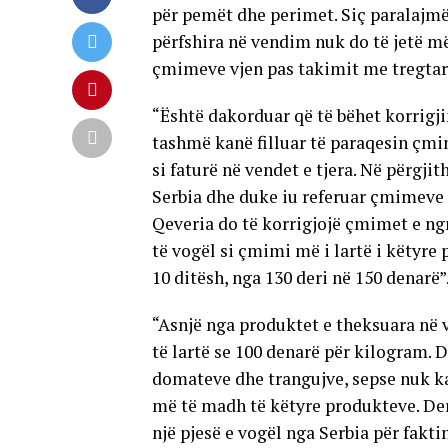
për pemët dhe perimet. Siç paralajmë
përfshira në vendim nuk do të jetë më
çmimeve vjen pas takimit me tregtarë
“Është dakorduar që të bëhet korrigj
tashmë kanë filluar të paraqesin çmi
si faturë në vendet e tjera. Në përgj
Serbia dhe duke iu referuar çmimeve 
Qeveria do të korrigjojë çmimet e ng
të vogël si çmimi më i lartë i këtyre
10 ditësh, nga 130 deri në 150 denarë”
“Asnjë nga produktet e theksuara në
të lartë se 100 denarë për kilogram. 
domateve dhe trangujve, sepse nuk k
më të madh të këtyre produkteve. Der
një pjesë e vogël nga Serbia për fakt