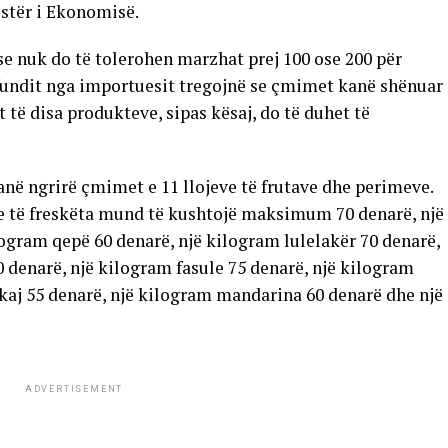
istër i Ekonomisë.
e nuk do të tolerohen marzhat prej 100 ose 200 për
e fundit nga importuesit tregojnë se çmimet kanë shënuar
t të disa produkteve, sipas kësaj, do të duhet të
anë ngrirë çmimet e 11 llojeve të frutave dhe perimeve.
e të freskëta mund të kushtojë maksimum 70 denarë, një
ogram qepë 60 denarë, një kilogram lulelakër 70 denarë,
90 denarë, një kilogram fasule 75 denarë, një kilogram
kaj 55 denarë, një kilogram mandarina 60 denarë dhe një
ADVERTISEMENT