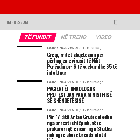
IMPRESSUM
TË FUNDIT
NË TREND
VIDEO
LAJME NGA VENDI
12 hours ago
Greqi, rritet shqetësimi për
përhapjen e virusit të Nilit
Perëndimor: 6 të vdekur dhe 65 të
infektuar
LAJME NGA VENDI
12 hours ago
PACIENTËT ONKOLOGJIK
PROTESTUAN PARA MINISTRISË
SË SHËNDETËSISË
LAJME NGA VENDI
12 hours ago
Për 17 ditë Artan Grubi del edhe
nga arresti shtëpiak, nëse
prokurori që e nxori nga Shutka
nuk ngre akuzë brenda afatit