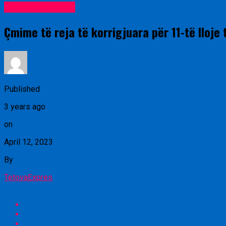
Lajme nga vendi
Çmime të reja të korrigjuara për 11-të lloje
Published
3 years ago
on
April 12, 2023
By
TetovaExpres