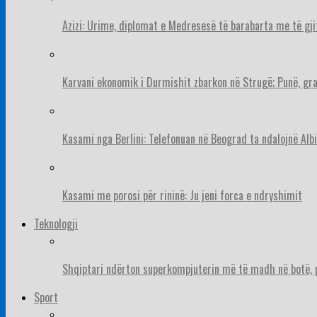
Azizi: Urime, diplomat e Medresesë të barabarta me të gj
Karvani ekonomik i Durmishit zbarkon në Strugë; Punë, gr
Kasami nga Berlini: Telefonuan në Beograd ta ndalojnë Albi
Kasami me porosi për rininë: Ju jeni forca e ndryshimit
Teknologji
Shqiptari ndërton superkompjuterin më të madh në botë, pë
Sport