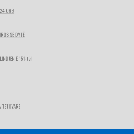
24 ORË!
HIROS SË DYTË
INDJEN E 151-të!
A TETOVARE