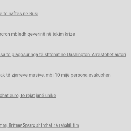
e të naftës në Rusi
Macron mbledh qeverinë në takim krize
disa të plagosur nga të shtënat në Uashington. Arrestohet autori
ak të zjarreve masive, mbi 10 mijë persona evakuohen
t euro, të rejat janë unike
imon, Britney Spears shtrohet në rehabilitim