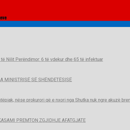
meve
t të Nilit Perëndimor: 6 të vdekur dhe 65 të infektuar
A MINISTRISË SË SHËNDETËSISË
htëpiak, nëse prokurori që e nxori nga Shutka nuk ngre akuzë brend
KASAMI PREMTON ZGJIDHJE AFATGJATE