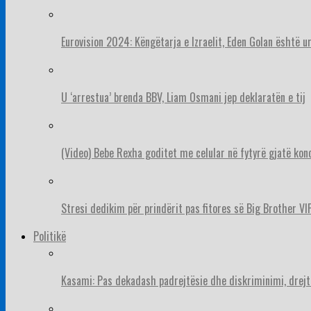
Eurovision 2024: Këngëtarja e Izraelit, Eden Golan është 
U ‘arrestua’ brenda BBV, Liam Osmani jep deklaratën e tij
(Video) Bebe Rexha goditet me celular në fytyrë gjatë konc
Stresi dedikim për prindërit pas fitores së Big Brother VIP
Politikë
Kasami: Pas dekadash padrejtësie dhe diskriminimi, drejt