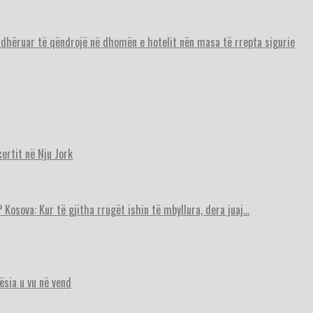
urdhëruar të qëndrojë në dhomën e hotelit nën masa të rrepta sigurie
ertit në Nju Jork
 Kosova: Kur të gjitha rrugët ishin të mbyllura, dera juaj…
ësia u vu në vend