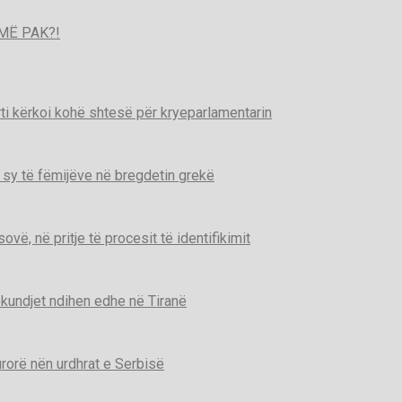
MË PAK?!
ti kërkoi kohë shtesë për kryeparlamentarin
 sy të fëmijëve në bregdetin grekë
ë, në pritje të procesit të identifikimit
kundjet ndihen edhe në Tiranë
urorë nën urdhrat e Serbisë