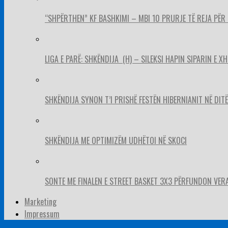
“SHPËRTHEN” KF BASHKIMI – MBI 10 PRURJE TË REJA PËR 
LIGA E PARË: SHKËNDIJA (H) – SILEKSI HAPIN SIPARIN E X
SHKËNDIJA SYNON T’I PRISHË FESTËN HIBERNIANIT NË DITËL
SHKËNDIJA ME OPTIMIZËM UDHËTOI NË SKOCI
SONTE ME FINALEN E STREET BASKET 3X3 PËRFUNDON VER
Marketing
Impressum