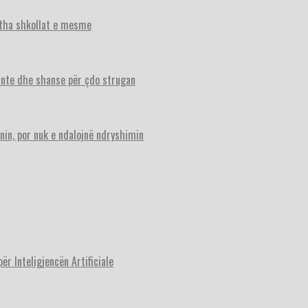
itha shkollat e mesme
ante dhe shanse për çdo strugan
nin, por nuk e ndalojnë ndryshimin
r Inteligjencën Artificiale