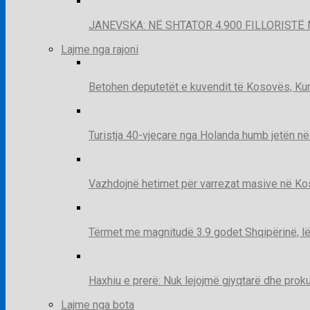
JANEVSKA: NË SHTATOR 4.900 FILLORISTË 
Lajme nga rajoni
Betohen deputetët e kuvendit të Kosovës, Kur
Turistja 40-vjeçare nga Holanda humb jetën në
Vazhdojnë hetimet për varrezat masive në Kosov
Tërmet me magnitudë 3.9 godet Shqipërinë, lë
Haxhiu e prerë: Nuk lejojmë gjyqtarë dhe prok
Lajme nga bota