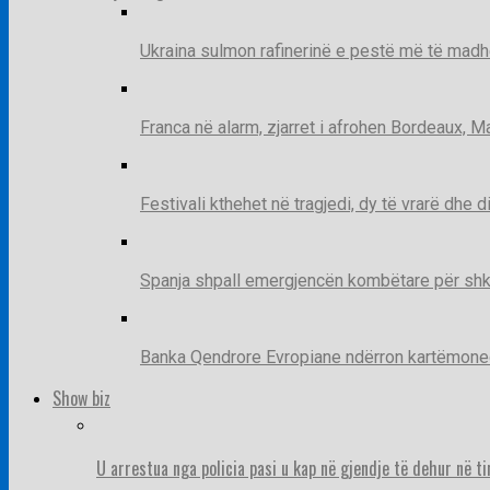
Ukraina sulmon rafinerinë e pestë më të madh
Franca në alarm, zjarret i afrohen Bordeaux, 
Festivali kthehet në tragjedi, dy të vrarë dhe 
Spanja shpall emergjencën kombëtare për shk
Banka Qendrore Evropiane ndërron kartëmonedha
Show biz
U arrestua nga policia pasi u kap në gjendje të dehur në t