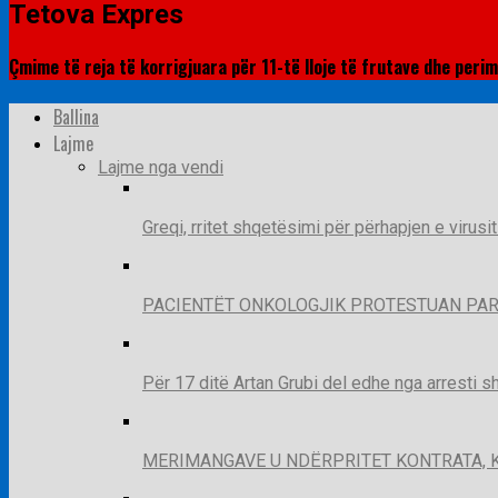
Tetova Expres
Çmime të reja të korrigjuara për 11-të lloje të frutave dhe peri
Ballina
Lajme
Lajme nga vendi
Greqi, rritet shqetësimi për përhapjen e virusi
PACIENTËT ONKOLOGJIK PROTESTUAN PAR
Për 17 ditë Artan Grubi del edhe nga arresti s
MERIMANGAVE U NDËRPRITET KONTRATA, 