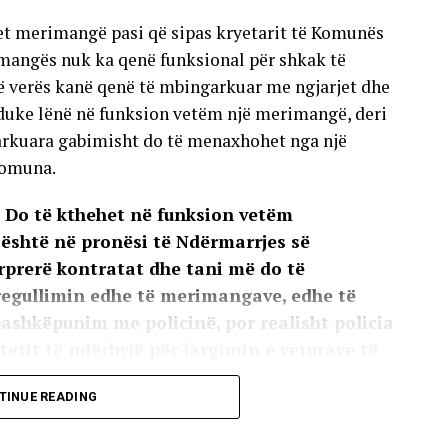
t merimangë pasi që sipas kryetarit të Komunës
imangës nuk ka qenë funksional për shkak të
të verës kanë qenë të mbingarkuar me ngjarjet dhe
duke lënë në funksion vetëm një merimangë, deri
arkuara gabimisht do të menaxhohet nga një
komuna.
 Do të kthehet në funksion vetëm
shtë në pronësi të Ndërmarrjes së
ërprerë kontratat dhe tani më do të
regullimin edhe të merimangave, edhe të
 bashkëpunim me policinë, por realisht policia
tetit të ndërhyjë për largimin e veturave të
mi tentuar, edhe ka ardhur në asistencë vetë
TINUE READING
kthyer në rrugë inspektorë, përkohësisht
hme që të ndërhyjnë, por është konstatuar që