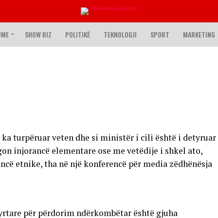
JME
SHOW BIZ
POLITIKË
TEKNOLOGJI
SPORT
MARKETING
ka turpëruar veten dhe si ministër i cili është i detyruar
egon injorancë elementare ose me vetëdije i shkel ato,
ancë etnike, tha në një konferencë për media zëdhënësja
zyrtare për përdorim ndërkombëtar është gjuha