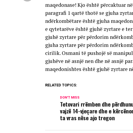
maqedonase! Kjo është përcaktuar n
paragrafi 1 qartë thotë se gjuha zyrt
ndërkombëtare është gjuha maqedonase
e qytetarëve është gjuhë zyrtare e te
gjuhë zyrtare për përdorim ndërkombët
gjuha zyrtare për përdorim ndërkomb
cirilik. Osmani të pushojë së manipu
gjuhëve në asnjë nen dhe në asnjë par
maqedonishtes është gjuhë zyrtare 
RELATED TOPICS:
DON'T MISS
Tetovari rrëmben dhe përdhunu
vajzë 14-vjeçare dhe e kërcëno
ta vras nëse ajo tregon