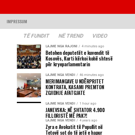
IMPRESSUM
TË FUNDIT
NË TREND
VIDEO
LAJME NGA RAJONI
4 minutes ago
Betohen deputetët e kuvendit të
Kosovës, Kurti kërkoi kohë shtesë
për kryeparlamentarin
LAJME NGA VENDI
46 minutes ago
MERIMANGAVE U NDËRPRITET
KONTRATA, KASAMI PREMTON
ZGJIDHJE AFATGJATE
LAJME NGA VENDI
1 hour ago
JANEVSKA: NË SHTATOR 4.900
FILLORISTË MË PAK?!
LAJME NGA VENDI
4 years ago
Zyra e Avokatit të Popullit në
Tetovë sot do të jetë e hapur