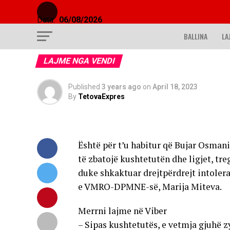
Data:
06/08/2026
BALLINA
LA
LAJME NGA VENDI
Published
3 years ago
on
April 18, 2023
By
TetovaExpres
Është për t’u habitur që Bujar Osmani 
të zbatojë kushtetutën dhe ligjet, tr
duke shkaktuar drejtpërdrejt intoler
e VMRO-DPMNE-së, Marija Miteva.
Merrni lajme në Viber
– Sipas kushtetutës, e vetmja gjuhë 