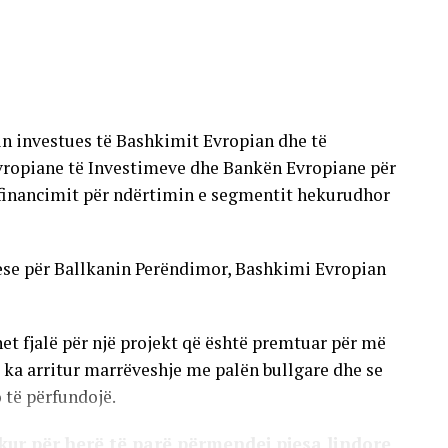
uar. Edhe nëse regjistrohen të tjerë, do të
ë trend e presim edhe vitin e ardhshëm, gjë
aroi Janevska.
s të regjistrohen në shkollat fillore. Nëse bëjmë
n investues të Bashkimit Evropian dhe të
shtë rritur për rreth 90 nxënës, por mbetet për t’u
vropiane të Investimeve dhe Bankën Evropiane për
isht në Maqedoni dhe nuk janë shpërngulur.
e financimit për ndërtimin e segmentit hekurudhor
VERTISEMENT
uese për Ballkanin Perëndimor, Bashkimi Evropian
s thonë se të dhënat nga librat amë tregojnë se
et fjalë për një projekt që është premtuar për më
a ka arritur marrëveshje me palën bullgare dhe se
se Komuna e Tetovës do të subvencionojë me nga
o të përfundojë.
ën e parë në shkollat fillore të qytetit.
/Tv Koha/
ur për herë të parë përmendej pjesa lindore