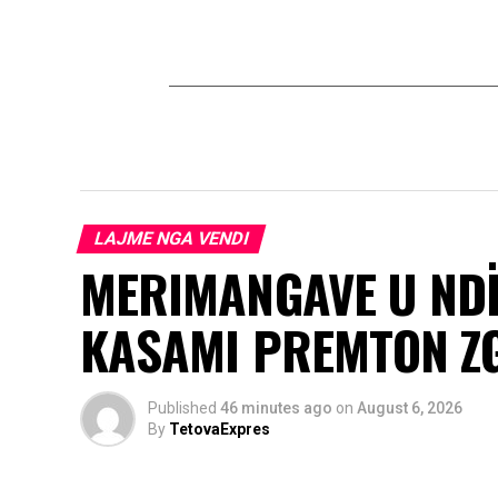
LAJME NGA VENDI
MERIMANGAVE U NDË
KASAMI PREMTON ZG
Published
46 minutes ago
on
August 6, 2026
By
TetovaExpres