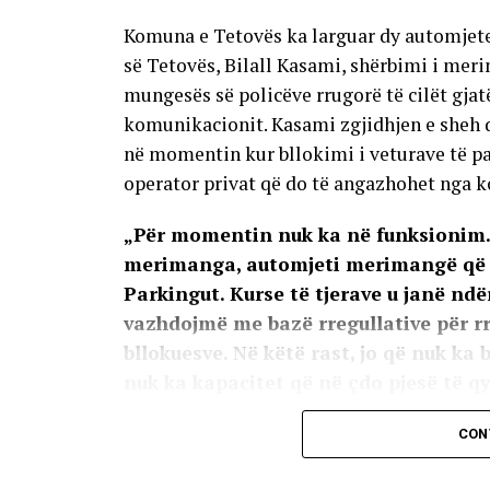
Komuna e Tetovës ka larguar dy automjete
së Tetovës, Bilall Kasami, shërbimi i mer
mungesës së policëve rrugorë të cilët gja
komunikacionit. Kasami zgjidhjen e sheh 
në momentin kur bllokimi i veturave të p
operator privat që do të angazhohet nga 
„Për momentin nuk ka në funksionim.
merimanga, automjeti merimangë që ë
Parkingut. Kurse të tjerave u janë nd
vazhdojmë me bazë rregullative për r
bllokuesve. Në këtë rast, jo që nuk ka
nuk ka kapacitet që në çdo pjesë të qy
parkuara pa leje. Këtë e dini që ne ke
CON
Ministri i Punëve të Brendshme. Kemi 
duke shpallur gjendje të jashtëzakons