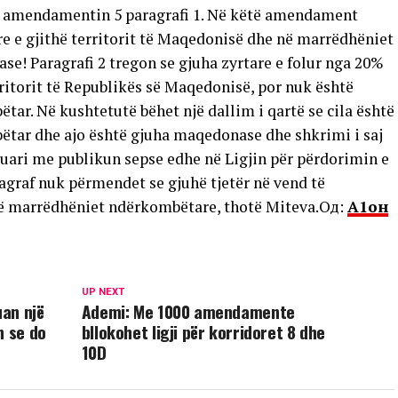
ë amendamentin 5 paragrafi 1. Në këtë amendament
are e gjithë territorit të Maqedonisë dhe në marrëdhëniet
! Paragrafi 2 tregon se gjuha zyrtare e folur nga 20%
rritorit të Republikës së Maqedonisë, por nuk është
ar. Në kushtetutë bëhet një dallim i qartë se cila është
ëtar dhe ajo është gjuha maqedonase dhe shkrimi i saj
luari me publikun sepse edhe në Ligjin për përdorimin e
agraf nuk përmendet se gjuhë tjetër në vend të
në marrëdhëniet ndërkombëtare, thotë Miteva.Од:
А1он
UP NEXT
an një
Ademi: Me 1000 amendamente
n se do
bllokohet ligji për korridoret 8 dhe
10D