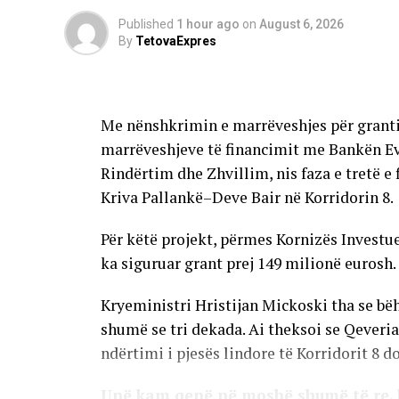
të klasës së parë më pak se vitin e kal
Published
1 hour ago
on
August 6, 2026
kemi së paku 3.000 nxënës më pak. Kët
By
TetovaExpres
që është dëshpëruese për vendin”,
dekl
Në Komunën e Tetovës pritet që 1025 nxënë
Me nënshkrimin e marrëveshjes për granti
një krahasim me vitin e kaluar, ky numër ë
marrëveshjeve të financimit me Bankën E
parë se sa nga këta fëmijë ndodhen aktual
Rindërtim dhe Zhvillim, nis faza e tretë 
Kriva Pallankë–Deve Bair në Korridorin 8.
AD
Për këtë projekt, përmes Kornizës Invest
ka siguruar grant prej 149 milionë eurosh.
Nga sektori për arsim në Komunën e Tetovë
ka një rritje të numrit të nxënësve.
Kryeministri Hristijan Mickoski tha se bëh
shumë se tri dekada. Ai theksoi se Qeveri
Nga ky sektor përmendën edhe njoftimin 
ndërtimi i pjesës lindore të Korridorit 8 d
100 euro çdo nxënës që regjistrohet në klas
Unë kam qenë në moshë shumë të re, k