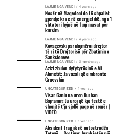
LAJME NGA VENDI
4 years ago
Nesër në Maqedoni do të shpallet
gjendje krize në energjetikë, nga 1
shtatori hyjnë në fuqi masat për
kursim
LAJME NGA VENDI
4 years ago
Kovaçevski paralajmëroi drejtor
të ri të Drejtorisë për Zbatimin e
Sanksioneve
LAJME NGA VENDI
3 months ago
Azizi zbulon dyfytyrësinë e Ali
Ahmetit: Ja vazali që e mbronte
Gruevskin
UNCATEGORIZED
1 year ago
Visar Ganiu ua uron Kurban
Bajramin: Ju uroj që kjo festë e
shenjtë t’ju sjellë paqe në zemër |
VIDEO
UNCATEGORIZED
1 year ago
Aksident tragjik në autostradën
Tetovë – Gostivar, humb jetën një