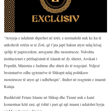
“Arsyeja e ndalimit shprehet në letër, e normalisht nuk ke ku të
ankohesh vetëm se te Zoti, që t’jua japë hakun atyre ndaj kësaj
sjellje të paprecedent, arrogante dhe monstruoze. Ndoshta
institucionet e përfaqësimit të islamit në dy shtetet, Avokati i
Popullit, Ministria e Jashtme dhe shteti do të reagojnë. Ndjesë
besimtarëve edhe qytetarëve të Shkupit ndaj politikave
monstruoze të atyre që i udhëheqin”, thuhet në reagimin e imamit
Kalaja.
Bashkësitë Fetare Islame në Shkup dhe Tiranë nuk e kanë
komentuar këtë rast, që është i pari që një imami i ndalohet hyrja