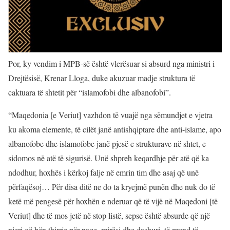
Por, ky vendim i MPB-së është vlerësuar si absurd nga ministri i
Drejtësisë, Krenar Lloga, duke akuzuar madje struktura të
caktuara të shtetit për “islamofobi dhe albanofobi”.
“Maqedonia [e Veriut] vazhdon të vuajë nga sëmundjet e vjetra
ku akoma elemente, të cilët janë antishqiptare dhe anti-islame, apo
albanofobe dhe islamofobe janë pjesë e strukturave në shtet, e
sidomos në atë të sigurisë. Unë shpreh keqardhje për atë që ka
ndodhur, hoxhës i kërkoj falje në emrin tim dhe asaj që unë
përfaqësoj… Për disa ditë ne do ta kryejmë punën dhe nuk do të
ketë më pengesë për hoxhën e nderuar që të vijë në Maqedoni [të
Veriut] dhe të mos jetë në stop listë, sepse është absurde që një
njeri që bën thirrje për paqe, mirësi dhe dashuri, të mund të