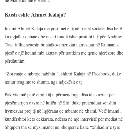
në Maqedoninë e Veriut.
Kush është Ahmet Kalaja?
Imami Ahmet Kalaja me postimet e tij në rrjetet sociale disa herë
ka ngjallur debate dhe rasti i fundit ishte postimi i tij për Andrew
Tate, influencuesin britaniko-amerikan i arrestuar në Rumani si
pjesë e një hetimi mbi akuzat për trafikim me qenie njerëzore dhe
përdhunim.
“Zot ruaje e mbroje habibin!”, shkroi Kalaja në Facebook, duke
nxitur reagime të shumta nga ndjekësit e tij.
Pak vite më parë emri i tij u përmend nga disa të akuzuar për
pjesëmarrjen e tyre në luftën në Siri, duke pretenduar se ishin
frymëzuar prej tij në ligjëratat që mbante në xhami. Vetë imami i
kundërshtoi këto deklarata, ndërsa në një intervistë për mediat në
Shqipëri tha se myslimanët në Shqipëri e kanë “xhihadin”e tyre