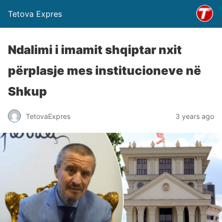
Tetova Expres
Ndalimi i imamit shqiptar nxit
përplasje mes institucioneve në
Shkup
TetovaExpres
3 years ago