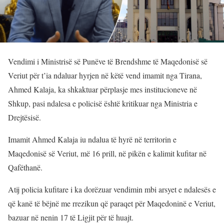
Vendimi i Ministrisë së Punëve të Brendshme të Maqedonisë së
Veriut për t’ia ndaluar hyrjen në këtë vend imamit nga Tirana,
Ahmed Kalaja, ka shkaktuar përplasje mes institucioneve në
Shkup, pasi ndalesa e policisë është kritikuar nga Ministria e
Drejtësisë.
Imamit Ahmed Kalaja iu ndalua të hyrë në territorin e
Maqedonisë së Veriut, më 16 prill, në pikën e kalimit kufitar në
Qafëthanë.
Atij policia kufitare i ka dorëzuar vendimin mbi arsyet e ndalesës e
që kanë të bëjnë me rrezikun që paraqet për Maqedoninë e Veriut,
bazuar në nenin 17 të Ligjit për të huajt.