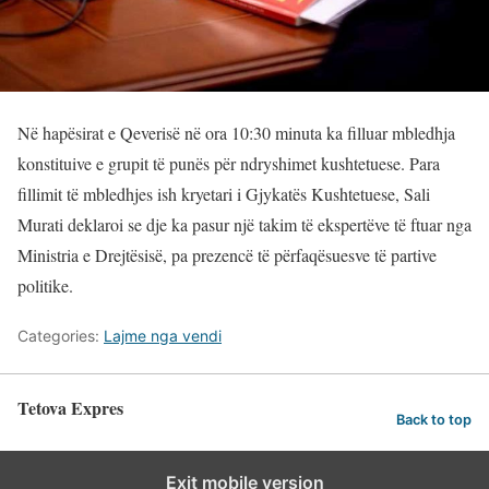
Në hapësirat e Qeverisë në ora 10:30 minuta ka filluar mbledhja
konstituive e grupit të punës për ndryshimet kushtetuese. Para
fillimit të mbledhjes ish kryetari i Gjykatës Kushtetuese, Sali
Murati deklaroi se dje ka pasur një takim të ekspertëve të ftuar nga
Ministria e Drejtësisë, pa prezencë të përfaqësuesve të partive
politike.
Categories:
Lajme nga vendi
Tetova Expres
Back to top
Exit mobile version