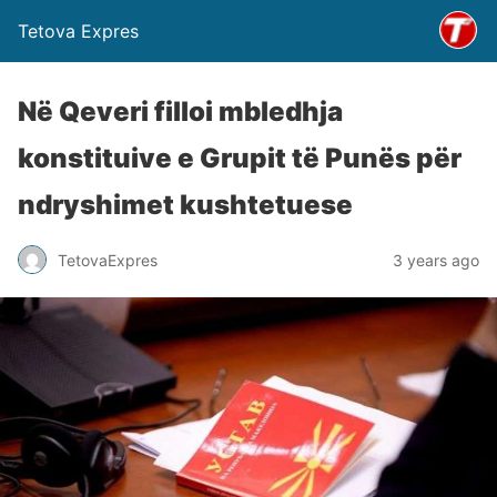
Tetova Expres
Në Qeveri filloi mbledhja
konstituive e Grupit të Punës për
ndryshimet kushtetuese
TetovaExpres
3 years ago