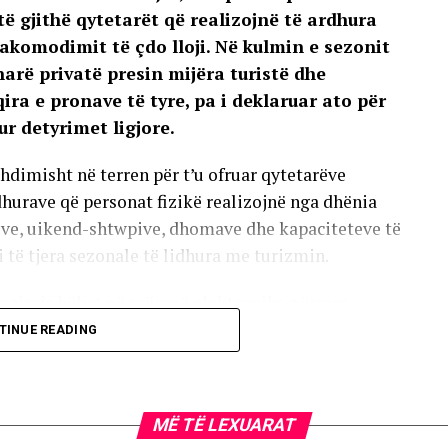
ë gjithë qytetarët që realizojnë të ardhura
akomodimit të çdo lloji. Në kulmin e sezonit
arë privatë presin mijëra turistë dhe
ra e pronave të tyre, pa i deklaruar ato për
r detyrimet ligjore.
hdimisht në terren për t’u ofruar qytetarëve
hurave që personat fizikë realizojnë nga dhënia
ive, uikend-shtwpive, dhomave dhe kapaciteteve të
 të tjera sezonale të lidhura me turizmin.
ënqiraja bëhet në mënyrë elektronike përmes
që janë të punësuar ose që tashmë kanë përdorur
TINUE READING
anë profil të krijuar, ndërsa ata që nuk kanë profil
r të ardhurat në kohë.
MË TË LEXUARAT
gjat më pak se 31 ditë gjatë një muaji, deklarimi