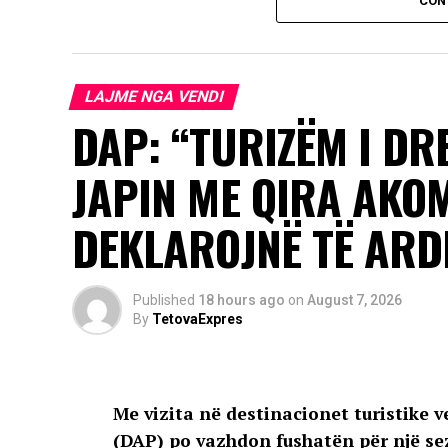
CON
AD
LAJME NGA VENDI
Për këtë arsye, për herë të parë është akt
DAP: “TURIZËM I DR
paraparë me Aktin e Gjykatës, i cili është n
JAPIN ME QIRA AKO
DEKLAROJNË TË AR
Published
18 hours ago
on
August 7, 2026
By
TetovaExpres
Me vizita në destinacionet turistike v
(DAP) po vazhdon fushatën për një sezo