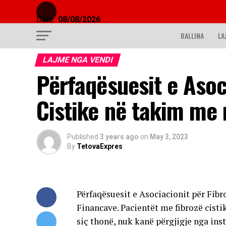
Data:
08/08/2026
BALLINA
LA
LAJME NGA VENDI
Përfaqësuesit e Asoc
Cistike në takim me 
Published
3 years ago
on
May 3, 2023
By
TetovaExpres
Përfaqësuesit e Asociacionit për Fibr
Financave. Pacientët me fibrozë cisti
siç thonë, nuk kanë përgjigje nga in