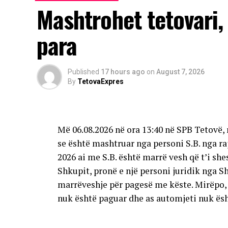
Mashtrohet tetovari,
para
Published
17 hours ago
on
August 7, 2026
By
TetovaExpres
Më 06.08.2026 në ora 13:40 në SPB Tetovë, 
se është mashtruar nga personi S.B. nga raj
2026 ai me S.B. është marrë vesh që t’i sh
Shkupit, pronë e një personi juridik nga S
marrëveshje për pagesë me këste. Mirëpo, 
nuk është paguar dhe as automjeti nuk ësh