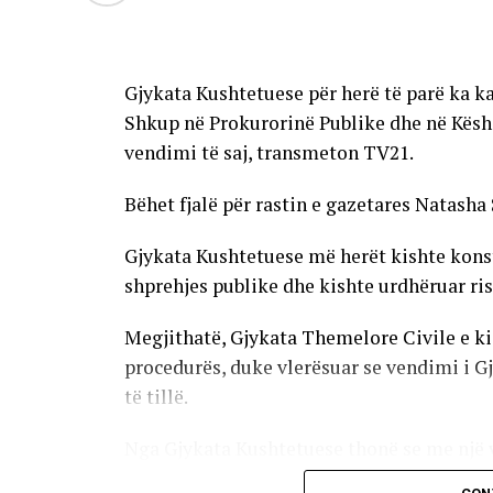
Gjykata Kushtetuese për herë të parë ka k
Shkup në Prokurorinë Publike dhe në Këshi
vendimi të saj, transmeton TV21.
Bëhet fjalë për rastin e gazetares Natasha 
Gjykata Kushtetuese më herët kishte konstat
shprehjes publike dhe kishte urdhëruar ris
Megjithatë, Gjykata Themelore Civile e ki
procedurës, duke vlerësuar se vendimi i G
të tillë.
Nga Gjykata Kushtetuese thonë se me një v