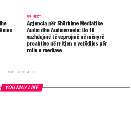
UP NEXT
dhe
Agjencia për Shërbime Mediatike
hënies
Audio dhe Audiovizuele: Do të
vazhdojmë të veprojmë në mënyrë
proaktive në rritjen e vetëdijes për
rolin e mediave
ADVERTISEMENT
YOU MAY LIKE