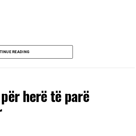
TINUE READING
për herë të parë
r