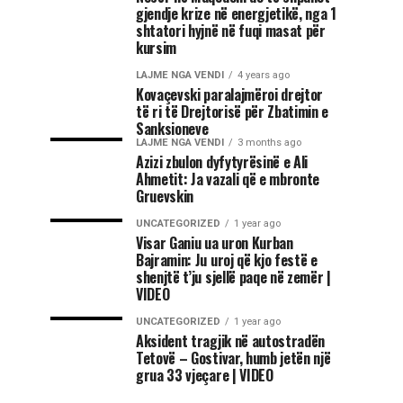
gjendje krize në energjetikë, nga 1
shtatori hyjnë në fuqi masat për
kursim
LAJME NGA VENDI
4 years ago
Kovaçevski paralajmëroi drejtor
të ri të Drejtorisë për Zbatimin e
Sanksioneve
LAJME NGA VENDI
3 months ago
Azizi zbulon dyfytyrësinë e Ali
Ahmetit: Ja vazali që e mbronte
Gruevskin
UNCATEGORIZED
1 year ago
Visar Ganiu ua uron Kurban
Bajramin: Ju uroj që kjo festë e
shenjtë t’ju sjellë paqe në zemër |
VIDEO
UNCATEGORIZED
1 year ago
Aksident tragjik në autostradën
Tetovë – Gostivar, humb jetën një
grua 33 vjeçare | VIDEO