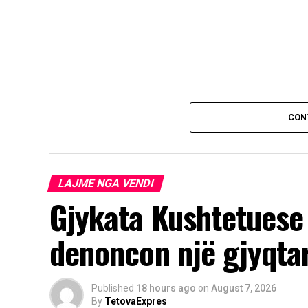
CON
LAJME NGA VENDI
Gjykata Kushtetuese 
denoncon një gjyqta
Published
18 hours ago
on
August 7, 2026
By
TetovaExpres