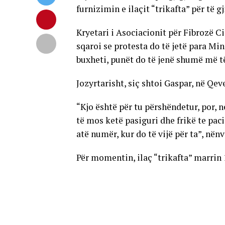
furnizimin e ilaçit “trikafta” për të g
Kryetari i Asociacionit për Fibrozë C
sqaroi se protesta do të jetë para Min
buxheti, punët do të jenë shumë më të
Jozyrtarisht, siç shtoi Gaspar, në Qev
“Kjo është për tu përshëndetur, por, n
të mos ketë pasiguri dhe frikë te paci
atë numër, kur do të vijë për ta”, nën
Për momentin, ilaç “trikafta” marrin 