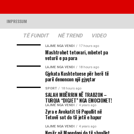
IMPRESSUM
TË FUNDIT
NË TREND
VIDEO
LAJME NGA VENDI
17 hours ago
Mashtrohet tetovari, mbetet pa
veturë e pa para
LAJME NGA VENDI
18 hours ago
Gjykata Kushtetuese për herë të
parë denoncon një gjyqtar
SPORT
18 hours ago
SALAH MBËRRIN NË TRABZON –
TURQIA “DIGJET” NGA EMOCIONET!
LAJME NGA VENDI
4 years ago
Zyra e Avokatit të Popullit në
Tetovë sot do të jetë e hapur
LAJME NGA VENDI
4 years ago
Nesër në Maqedoni do të shpallet