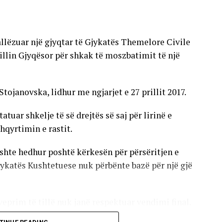
allëzuar një gjyqtar të Gjykatës Themelore Civile
llin Gjyqësor për shkak të moszbatimit të një
Stojanovska, lidhur me ngjarjet e 27 prillit 2017.
uar shkelje të së drejtës së saj për lirinë e
hqyrtimin e rastit.
shte hedhur poshtë kërkesën për përsëritjen e
jykatës Kushtetuese nuk përbënte bazë për një gjë
eprim të tillë nuk janë respektuar vendimi final.