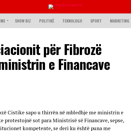
JME
SHOW BIZ
POLITIKË
TEKNOLOGJI
SPORT
MARKETING
iacionit për Fibrozë
ministrin e Financave
ozë Cistike sapo u thirrën në mbledhje me ministrin e
ke protestojnë sot para Ministrisë së Financave, sepse,
stitucionet kompetente, se deri ku është puna me