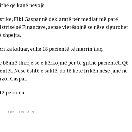
jithë që kanë nevojë.
istike, Fiki Gaspar në deklaratë për mediat më parë
istrisë së Financave, sepse vlerësojnë se nëse sigurohet
 shpejta.
eri ka kaluar, edhe 18 pacientë të marrin ilaç.
e bëjmë thirrje se e kërkojmë për të gjithë pacientët. Që
entët. Nëse është e saktë, do të ketë frikën nëse janë në
vizoi Gaspar.
12 persona.
ADVERTISEMENT