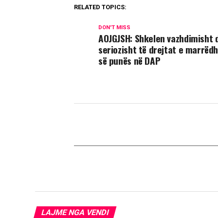
RELATED TOPICS:
DON'T MISS
AOJGJSH: Shkelen vazhdimisht 
seriozisht të drejtat e marrëd
së punës në DAP
LAJME NGA VENDI