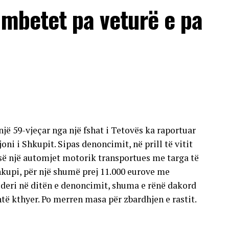
 mbetet pa veturë e pa
një 59-vjeçar nga një fshat i Tetovës ka raportuar
oni i Shkupit. Sipas denoncimit, në prill të vitit
esë një automjet motorik transportues me targa të
hkupi, për një shumë prej 11.000 eurove me
deri në ditën e denoncimit, shuma e rënë dakord
të kthyer. Po merren masa për zbardhjen e rastit.