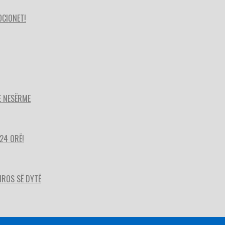
OCIONET!
E NESËRME
24 ORË!
HIROS SË DYTË