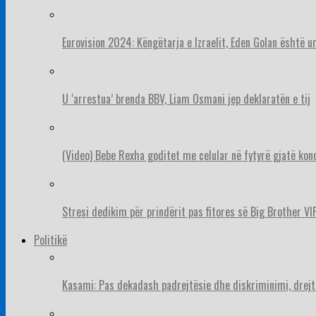
Eurovision 2024: Këngëtarja e Izraelit, Eden Golan është 
U ‘arrestua’ brenda BBV, Liam Osmani jep deklaratën e tij
(Video) Bebe Rexha goditet me celular në fytyrë gjatë konc
Stresi dedikim për prindërit pas fitores së Big Brother VIP
Politikë
Kasami: Pas dekadash padrejtësie dhe diskriminimi, drejt