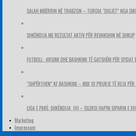
SALAH MBËRRIN NË TRABZON – TURQIA “DIGJET” NGA EM
SHKËNDIJA ME REZULTAT AKTIV PËR REVANSHIN NË SHKUP
FUTBOLL: ARSIMI DHE BASHKIMI TË GATSHËM PËR SFIDAT 
“SHPËRTHEN” KF BASHKIMI – MBI 10 PRURJE TË REJA PËR 
LIGA E PARË: SHKËNDIJA (H) – SILEKSI HAPIN SIPARIN E X
Marketing
Impressum