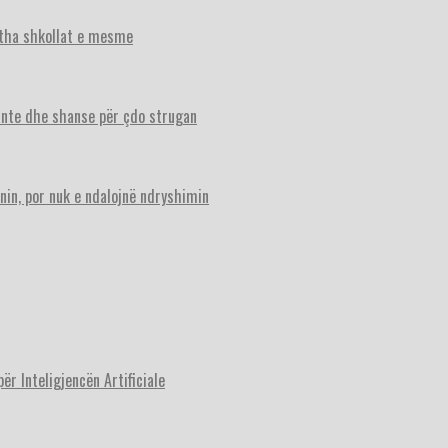
itha shkollat e mesme
ante dhe shanse për çdo strugan
nin, por nuk e ndalojnë ndryshimin
r Inteligjencën Artificiale