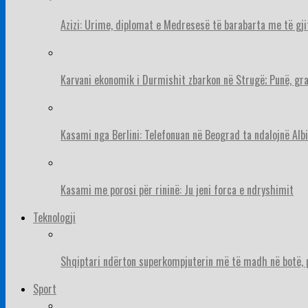
Azizi: Urime, diplomat e Medresesë të barabarta me të gj
Karvani ekonomik i Durmishit zbarkon në Strugë; Punë, gr
Kasami nga Berlini: Telefonuan në Beograd ta ndalojnë Albi
Kasami me porosi për rininë: Ju jeni forca e ndryshimit
Teknologji
Shqiptari ndërton superkompjuterin më të madh në botë, pë
Sport