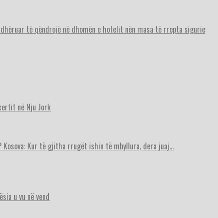
urdhëruar të qëndrojë në dhomën e hotelit nën masa të rrepta sigurie
ertit në Nju Jork
 Kosova: Kur të gjitha rrugët ishin të mbyllura, dera juaj…
ësia u vu në vend