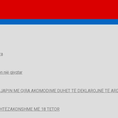
ra
 një gjyqtar
QË JAPIN ME QIRA AKOMODIME DUHET TË DEKLAROJNË TË A
SHTËZAKONSHME MË 18 TETOR