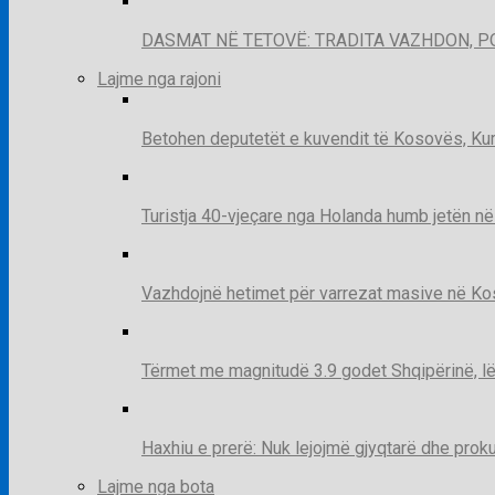
DASMAT NË TETOVË: TRADITA VAZHDON, 
Lajme nga rajoni
Betohen deputetët e kuvendit të Kosovës, Kur
Turistja 40-vjeçare nga Holanda humb jetën në
Vazhdojnë hetimet për varrezat masive në Kosov
Tërmet me magnitudë 3.9 godet Shqipërinë, lë
Haxhiu e prerë: Nuk lejojmë gjyqtarë dhe prok
Lajme nga bota