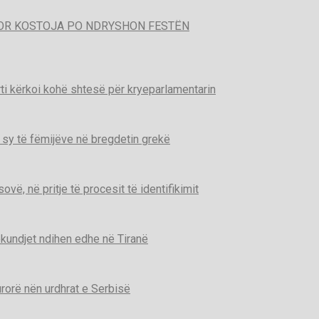
POR KOSTOJA PO NDRYSHON FESTËN
ti kërkoi kohë shtesë për kryeparlamentarin
 sy të fëmijëve në bregdetin grekë
ë, në pritje të procesit të identifikimit
kundjet ndihen edhe në Tiranë
urorë nën urdhrat e Serbisë