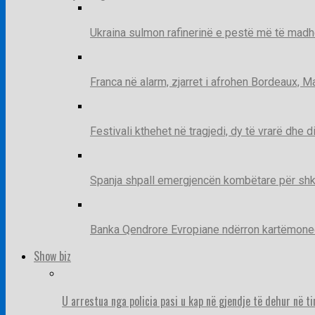
Ukraina sulmon rafinerinë e pestë më të madh
Franca në alarm, zjarret i afrohen Bordeaux, 
Festivali kthehet në tragjedi, dy të vrarë dhe 
Spanja shpall emergjencën kombëtare për shk
Banka Qendrore Evropiane ndërron kartëmonedha
Show biz
U arrestua nga policia pasi u kap në gjendje të dehur në t