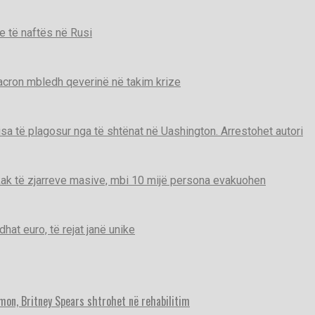
e të naftës në Rusi
Macron mbledh qeverinë në takim krize
disa të plagosur nga të shtënat në Uashington. Arrestohet autori
ak të zjarreve masive, mbi 10 mijë persona evakuohen
t euro, të rejat janë unike
imon, Britney Spears shtrohet në rehabilitim