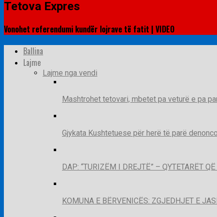
Tetova Expres
Vonohet referendumi kundër lojrave të fatit | VIDEO
Ballina
Lajme
Lajme nga vendi
Mashtrohet tetovari, mbetet pa veturë e pa pa
Gjykata Kushtetuese për herë të parë denoncon
DAP: “TURIZËM I DREJTË” – QYTETARËT 
KOMUNA E BËRVENICËS: ZGJEDHJET E JA