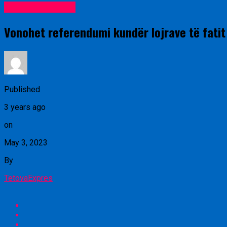
Lajme nga vendi
Vonohet referendumi kundër lojrave të fatit
Published
3 years ago
on
May 3, 2023
By
TetovaExpres