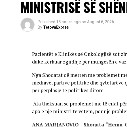
MINISTRISË SË SHËN
me imunitet të dobësuar.
Autoritetet kanë bërë të ditur se sezoni i
të reja mund të shfaqen edhe në rajone të t
Published
15 hours ago
on
August 6, 2026
By
TetovaExpres
AD
Pacientët e Klinikës së Onkologjisë sot zh
duke kërkuar zgjidhje për mungesën e vaz
Nga Shoqatat që merren me problemet me të
mediave, partive politike dhe qytetarëve 
për përplasje të politikës ditore.
Ata theksuan se problemet me të cilat përb
apo e një ministri të vetëm, por një problem
ANA MARJANOVIQ – Shoqata “Hema-