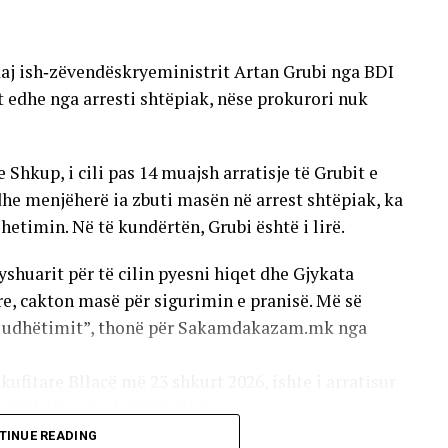
sht, pasi po rriten si çmimet e barnave, ashtu edhe
ndaj ish‑zëvendëskryeministrit Artan Grubi nga BDI
ër një pjesë të vogël të preparateve nga lista
t edhe nga arresti shtëpiak, nëse prokurori nuk
 është evidentuar një vonesë afatshkurtër në
, si: rritja e konsumit, numri më i madh i
Shkup, i cili pas 14 muajsh arratisje të Grubit e
rave të prokurimit publik dhe mungesa e pjesshme
he menjëherë ia zbuti masën në arrest shtëpiak, ka
 hetimin. Në të kundërtën, Grubi është i lirë.
yshuarit për të cilin pyesni hiqet dhe Gjykata
e, cakton masë për sigurimin e pranisë. Më së
të udhëtimit”, thonë për Sakamdakazam.mk nga
kufitare Bllacë më 23 shkurt 2026, ishte i arratisur
firi kalon me letërnjoftim.
TINUE READING