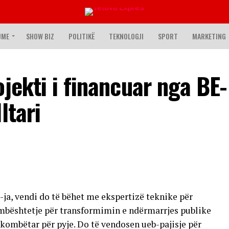
JME
SHOW BIZ
POLITIKË
TEKNOLOGJI
SPORT
MARKETING
jekti i financuar nga BE-
ltari
ja, vendi do të bëhet me ekspertizë teknike për
 mbështetje për transformimin e ndërmarrjes publike
 kombëtar për pyje. Do të vendosen ueb-pajisje për