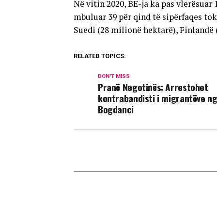
Në vitin 2020, BE-ja ka pas vlerësuar 
mbuluar 39 për qind të sipërfaqes to
Suedi (28 milionë hektarë), Finlandë 
RELATED TOPICS:
DON'T MISS
Pranë Negotinës: Arrestohet
kontrabandisti i migrantëve n
Bogdanci