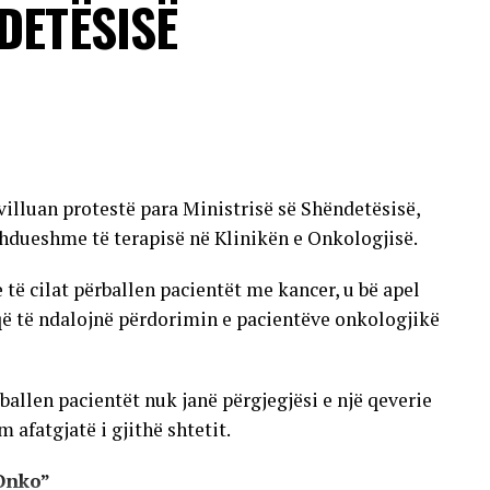
DETËSISË
 transmetimit nuk ka përfunduar ende dhe se raste
jera të vendit.
VERTISEMENT
villuan protestë para Ministrisë së Shëndetësisë,
hdueshme të terapisë në Klinikën e Onkologjisë.
 cilat përballen pacientët me kancer, u bë apel
që të ndalojnë përdorimin e pacientëve onkologjikë
allen pacientët nuk janë përgjegjësi e një qeverie
 afatgjatë i gjithë shtetit.
Onko”