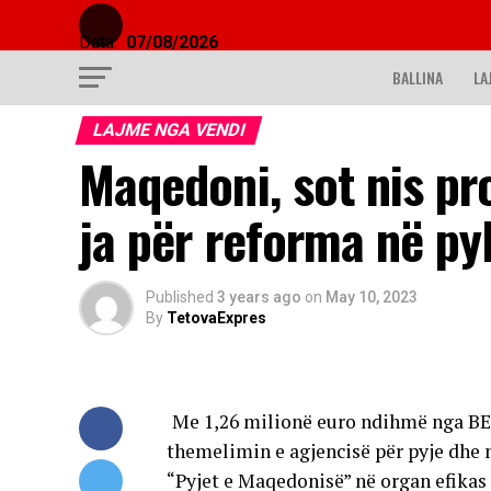
Data:
07/08/2026
BALLINA
LA
LAJME NGA VENDI
Maqedoni, sot nis pro
ja për reforma në pyl
Published
3 years ago
on
May 10, 2023
By
TetovaExpres
Me 1,26 milionë euro ndihmë nga BE-
themelimin e agjencisë për pyje dhe
“Pyjet e Maqedonisë” në organ efikas