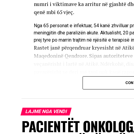
numri i viktimave ka arritur në gjashtë d
qenë mbi 65 vjeç.
Nga 65 personat e infektuar, 54 kanë zhvilluar p
meningjitin dhe paralizën akute. Aktualisht, 20 
prej tyre po marrin trajtim në njësitë e terapisë i
Rastet janë përqendruar kryesisht në Atikë
Maqedoninë Qendrore. Sipas autoriteteve s
veçanërisht i lartë në Atikë. Ndërkohë, disa
pavarësisht se deri më tani nuk kanë raport
CON
Infeksioni transmetohet kryesisht përmes
insekte infektohen nga shpendët, ndërsa vi
kontaktit të zakonshëm. Rreth 80 për qind
më e madhe e të tjerëve shfaqin një formë
LAJME NGA VENDI
pak se një për qind e të prekurve zhvilloj
PACIENTËT ONKOLOG
Rreziku më i madh u kanoset të moshuarve, per