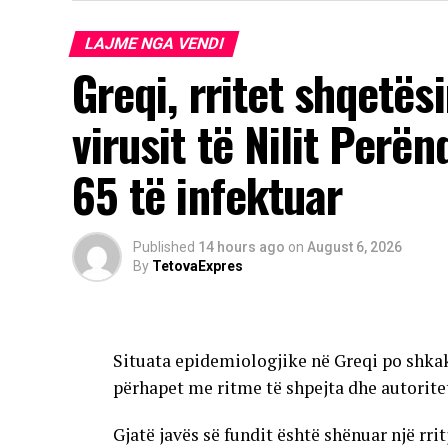
LAJME NGA VENDI
Greqi, rritet shqetës
virusit të Nilit Perë
65 të infektuar
Published
14 hours ago
on
August 6, 2026
By
TetovaExpres
Situata epidemiologjike në Greqi po shkak
përhapet me ritme të shpejta dhe autorite
Gjatë javës së fundit është shënuar një rri