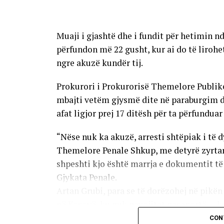
Onkologjinë do të duhet të rritet vazhdimi
numri i pacientëve.
Muaji i gjashtë dhe i fundit për hetimin 
Një ditë më parë, nga Klinika njoftuan se p
përfundon më 22 gusht, kur ai do të lirohe
pozitive e Fondit për Sigurim Shëndetësor
ngre akuzë kundër tij.
furnizim, të cilën e lidhin me disa faktorë
Prokurori i Prokurorisë Themelore Publike 
pacientëve, periudha ndërmjet dy procedu
mbajti vetëm gjysmë dite në paraburgim d
e barnave te distributorët.
afat ligjor prej 17 ditësh për ta përfunduar
“Nëse nuk ka akuzë, arresti shtëpiak i të d
Themelore Penale Shkup, me detyrë zyrtar
shpeshti kjo është marrja e dokumentit 
Gjykata Penale.
Artan Grubi, para se të dorëzohej në pikën 
në Kosovë, ku nuk nevojitet pasaportë — ku
CON