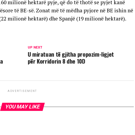
160 milionë hektarë pyje, që do të thotë se pyjet kanë
kësore të BE-së. Zonat më të mëdha pyjore në BE ishin në
(22 milionë hektarë) dhe Spanjë (19 milionë hektarë).
UP NEXT
U miratuan të gjitha propozim-ligjet
ga
për Korridorin 8 dhe 10D
ADVERTISEMENT
YOU MAY LIKE