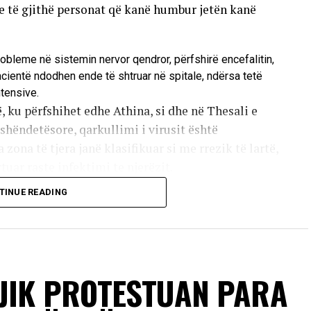
he të gjithë personat që kanë humbur jetën kanë
robleme në sistemin nervor qendror, përfshirë encefalitin,
pacientë ndodhen ende të shtruar në spitale, ndërsa tetë
ntensive.
, ku përfshihet edhe Athina, si dhe në Thesali e
hëndetësore, qarkullimi i virusit është
 zona të tjera janë klasifikuar si me rrezik të lartë,
uar raste infektimi te njerëzit.
TINUE READING
 pickimit të mushkonjave që mbartin virusin. Këto
rusi nuk kalon nga një person te tjetri përmes
 e të infektuarve nuk kanë simptoma, ndërsa pjesa
 të lehtë të sëmundjes, të ngjashme me gripin. Më
në komplikacione të rënda neurologjike.
JIK PROTESTUAN PARA
sonave që vuajnë nga sëmundje kronike dhe individëve