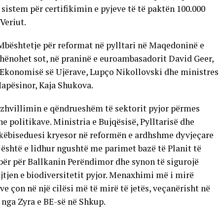
 sistem për certifikimin e pyjeve të të paktën 100.000
Veriut.
Mbështetje për reformat në pylltari në Maqedoninë e
të shënohet sot, në praninë e euroambasadorit David Geer,
he Ekonomisë së Ujërave, Lupço Nikollovski dhe ministres
Hapësinor, Kaja Shukova.
zhvillimin e qëndrueshëm të sektorit pyjor përmes
he politikave. Ministria e Bujqësisë, Pylltarisë dhe
hkëbiseduesi kryesor në reformën e ardhshme dyvjeçare
është e lidhur ngushtë me parimet bazë të Planit të
lbër për Ballkanin Perëndimor dhe synon të sigurojë
jtjen e biodiversitetit pyjor. Menaxhimi më i mirë
e çon në një cilësi më të mirë të jetës, veçanërisht në
 nga Zyra e BE-së në Shkup.