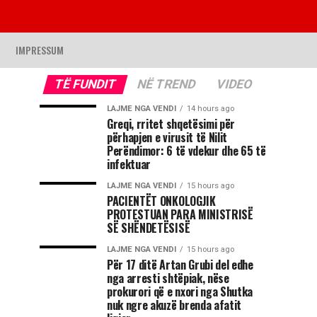
IMPRESSUM
TË FUNDIT
NË TREND
VIDEO
LAJME NGA VENDI
14 hours ago
Greqi, rritet shqetësimi për
përhapjen e virusit të Nilit
Perëndimor: 6 të vdekur dhe 65 të
infektuar
LAJME NGA VENDI
15 hours ago
PACIENTËT ONKOLOGJIK
PROTESTUAN PARA MINISTRISË
SË SHËNDETËSISË
LAJME NGA VENDI
15 hours ago
Për 17 ditë Artan Grubi del edhe
nga arresti shtëpiak, nëse
prokurori që e nxori nga Shutka
nuk ngre akuzë brenda afatit