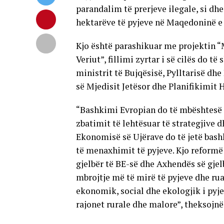
parandalim të prerjeve ilegale, si dhe
hektarëve të pyjeve në Maqedoninë e 
Kjo është parashikuar me projektin “
Veriut”, fillimi zyrtar i së cilës do 
ministrit të Bujqësisë, Pylltarisë d
së Mjedisit Jetësor dhe Planifikimit 
“Bashkimi Evropian do të mbështesë 
zbatimit të lehtësuar të strategjive d
Ekonomisë së Ujërave do të jetë bas
të menaxhimit të pyjeve. Kjo reformë 
gjelbër të BE-së dhe Axhendës së gje
mbrojtje më të mirë të pyjeve dhe rua
ekonomik, social dhe ekologjik i pyjev
rajonet rurale dhe malore”, theksojnë