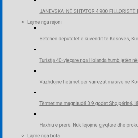
JANEVSKA: NË SHTATOR 4.900 FILLORISTË 
Lajme nga rajoni
Betohen deputetët e kuvendit të Kosovës, Kur
Turistja 40-vjeçare nga Holanda humb jetën në
Vazhdojnë hetimet për varrezat masive në Kosov
Tërmet me magnitudë 3.9 godet Shqipërinë, lë
Haxhiu e prerë: Nuk lejojmë gjyqtarë dhe prok
Lajme nga bota