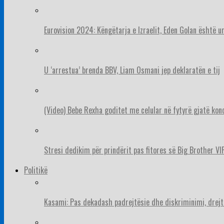
Eurovision 2024: Këngëtarja e Izraelit, Eden Golan është 
U ‘arrestua’ brenda BBV, Liam Osmani jep deklaratën e tij
(Video) Bebe Rexha goditet me celular në fytyrë gjatë konc
Stresi dedikim për prindërit pas fitores së Big Brother VIP
Politikë
Kasami: Pas dekadash padrejtësie dhe diskriminimi, drejt