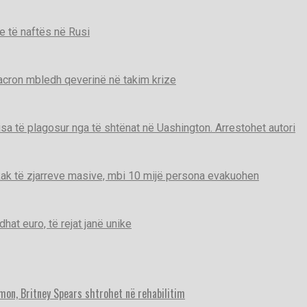
e të naftës në Rusi
Macron mbledh qeverinë në takim krize
disa të plagosur nga të shtënat në Uashington. Arrestohet autori
ak të zjarreve masive, mbi 10 mijë persona evakuohen
t euro, të rejat janë unike
imon, Britney Spears shtrohet në rehabilitim