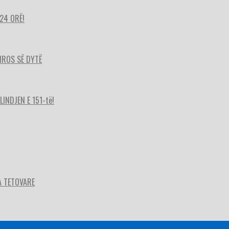
24 ORË!
HIROS SË DYTË
INDJEN E 151-të!
A TETOVARE