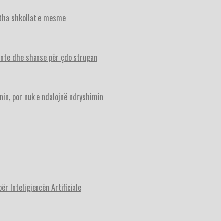
itha shkollat e mesme
ante dhe shanse për çdo strugan
nin, por nuk e ndalojnë ndryshimin
r Inteligjencën Artificiale