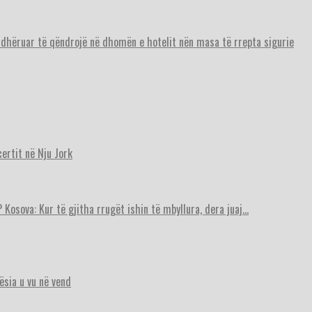
urdhëruar të qëndrojë në dhomën e hotelit nën masa të rrepta sigurie
ertit në Nju Jork
 Kosova: Kur të gjitha rrugët ishin të mbyllura, dera juaj…
ësia u vu në vend