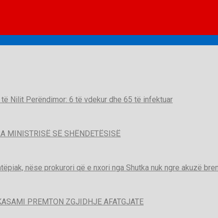
t të Nilit Perëndimor: 6 të vdekur dhe 65 të infektuar
A MINISTRISË SË SHËNDETËSISË
htëpiak, nëse prokurori që e nxori nga Shutka nuk ngre akuzë brend
KASAMI PREMTON ZGJIDHJE AFATGJATE