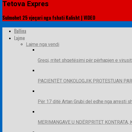
Tetova Expres
Sulmohet 25 vjeçari nga fshati Kalisht | VIDEO
Ballina
Lajme
Lajme nga vendi
Greqi, rritet shqetësimi për përhapjen e virusi
PACIENTËT ONKOLOGJIK PROTESTUAN PAR
Për 17 ditë Artan Grubi del edhe nga arresti s
MERIMANGAVE U NDËRPRITET KONTRATA, 