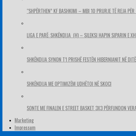
“SHPËRTHEN” KF BASHKIMI – MBI 10 PRURJE TË REJA PËR 
LIGA E PARË: SHKËNDIJA (H) – SILEKSI HAPIN SIPARIN E X
SHKËNDIJA SYNON T’I PRISHË FESTËN HIBERNIANIT NË DITËL
SHKËNDIJA ME OPTIMIZËM UDHËTOI NË SKOCI
SONTE ME FINALEN E STREET BASKET 3X3 PËRFUNDON VER
Marketing
Impressum