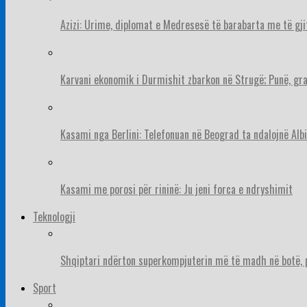
Azizi: Urime, diplomat e Medresesë të barabarta me të gj
Karvani ekonomik i Durmishit zbarkon në Strugë; Punë, gr
Kasami nga Berlini: Telefonuan në Beograd ta ndalojnë Albi
Kasami me porosi për rininë: Ju jeni forca e ndryshimit
Teknologji
Shqiptari ndërton superkompjuterin më të madh në botë, pë
Sport