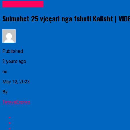
Lajme nga vendi
Sulmohet 25 vjeçari nga fshati Kalisht | VID
Published
3 years ago
on
May 12, 2023
By
TetovaExpres