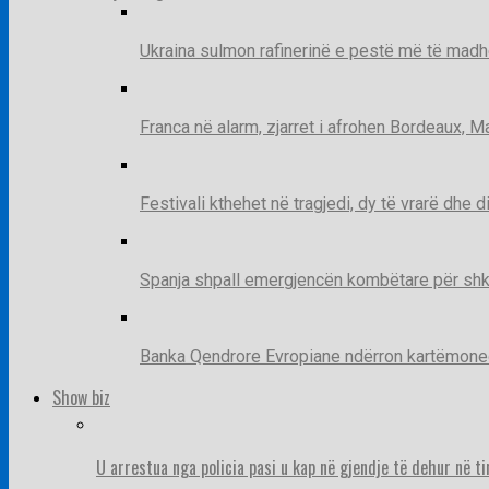
Ukraina sulmon rafinerinë e pestë më të madh
Franca në alarm, zjarret i afrohen Bordeaux, 
Festivali kthehet në tragjedi, dy të vrarë dhe 
Spanja shpall emergjencën kombëtare për shk
Banka Qendrore Evropiane ndërron kartëmonedha
Show biz
U arrestua nga policia pasi u kap në gjendje të dehur në t