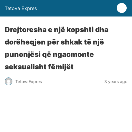
Tetova Expres
Drejtoresha e një kopshti dha
dorëheqjen për shkak të një
punonjësi që ngacmonte
seksualisht fëmijët
TetovaExpres
3 years ago