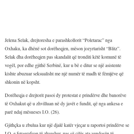
Jelena Selak, drejtoresha e parashkollorit “Poletarac” nga
Oxhaku, ka dhënë sot dorëheqjen, mëson jozyrtarisht “Blitz”.
Selak dha dorëheqjen pas skandalit që tronditi këtë komunë të
vogël, por edhe gjithë Serbinë, kur u bë e ditur se një asistente
kishte abuzuar seksualisht me një numër të madh të fëmijëve që
shkonin në kopsht.
Dorëheqja e drejtorit pasoi dy protestat e prindërve dhe banorëve
të Oxhakut që u zhvilluan në dy javët e fundit, që nga ankesa e
parë ndaj mësueses I.O. (26).
Gjithçka u zbulua kur një djalë katër vjeçar u raportoi prindërve se
I.O. e fotografuan të zhveshur, pas së cilës ata vendosën të