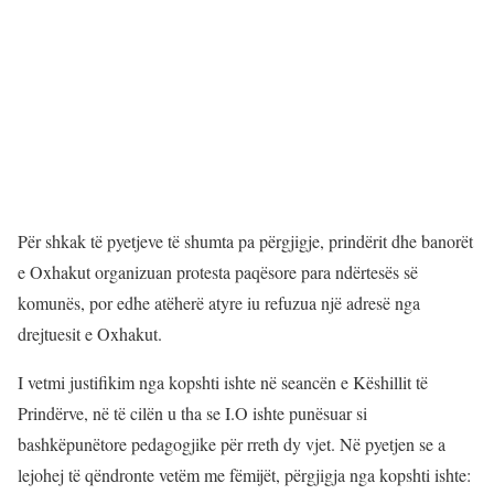
Për shkak të pyetjeve të shumta pa përgjigje, prindërit dhe banorët
e Oxhakut organizuan protesta paqësore para ndërtesës së
komunës, por edhe atëherë atyre iu refuzua një adresë nga
drejtuesit e Oxhakut.
I vetmi justifikim nga kopshti ishte në seancën e Këshillit të
Prindërve, në të cilën u tha se I.O ishte punësuar si
bashkëpunëtore pedagogjike për rreth dy vjet. Në pyetjen se a
lejohej të qëndronte vetëm me fëmijët, përgjigja nga kopshti ishte: