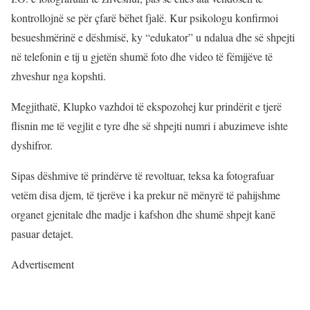
kontrollojnë se për çfarë bëhet fjalë. Kur psikologu konfirmoi
besueshmërinë e dëshmisë, ky “edukator” u ndalua dhe së shpejti
në telefonin e tij u gjetën shumë foto dhe video të fëmijëve të
zhveshur nga kopshti.
Megjithatë, Klupko vazhdoi të ekspozohej kur prindërit e tjerë
flisnin me të vegjlit e tyre dhe së shpejti numri i abuzimeve ishte
dyshifror.
Sipas dëshmive të prindërve të revoltuar, teksa ka fotografuar
vetëm disa djem, të tjerëve i ka prekur në mënyrë të pahijshme
organet gjenitale dhe madje i kafshon dhe shumë shpejt kanë
pasuar detajet.
Advertisement