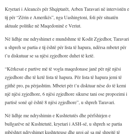
Kryetari i Aleancës për Shqiptarët, Arben Taravari në intervistën e
tij për “Zërin e Amerikës”, nga Uashingtoni, foli për situatën
aktuale politike në Maqedoninë e Veriut.
Në lidhje me ndryshimet e mundshme të Kodit Zgjedhor, Taravari
u shpreh se partia e tij është për lista të hapura, ndërsa mbetet për
t’u diskutuar se sa njësi zgjedhore duhet të ketë.
“Kërkesat e partive më të vogla maqedonase janë për një njësi
zgjedhore dhe të ketë lista të hapura. Për lista të hapura jemi të
gjithë pro, pa përjashtim. Mbetet për t’u disktuar nëse do të kemi
një njësi zgjedhore, 6 njësi zgjedhore sikurse tani ose propozimi i
partisë sonë që është 8 njësi zgjedhore”, u shpreh Taravari.
Në lidhje me ndryshimin e Kushtetutës dhe përfshirjen e
bullgarëve në Kushtetutë, kryetari i ASH-së, u shpreh se partia
mbështet ndryshimet kushteteuse dhe uroi që sa më shpejtë të