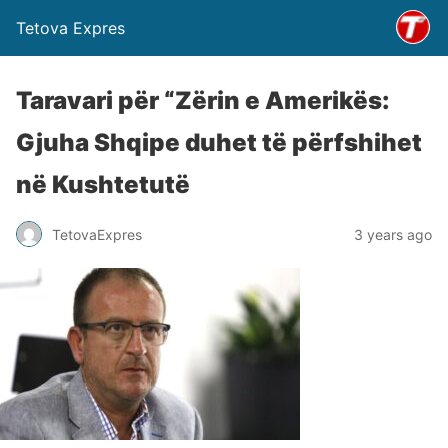
Tetova Expres
Taravari për “Zërin e Amerikës:
Gjuha Shqipe duhet të përfshihet
në Kushtetutë
TetovaExpres
3 years ago