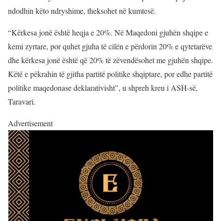
ndodhin këto ndryshime, theksohet në kumtesë.
“Kërkesa jonë është heqja e 20%. Në Maqedoni gjuhën shqipe e
kemi zyrtare, por quhet gjuha të cilën e përdorin 20% e qytetarëve
dhe kërkesa jonë është që 20% të zëvendësohet me gjuhën shqipe.
Këtë e pëkrahin të gjitha partitë politike shqiptare, por edhe partitë
politike maqedonase deklarativisht”, u shpreh kreu i ASH-së,
Taravari.
Advertisement