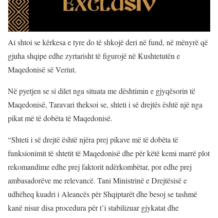
Ai shtoi se kërkesa e tyre do të shkojë deri në fund, në mënyrë që
gjuha shqipe edhe zyrtarisht të figurojë në Kushtetutën e
Maqedonisë së Veriut.
Në pyetjen se si dilet nga situata me dështimin e gjyqësorin të
Maqedonisë, Taravari theksoi se, shteti i së drejtës është një nga
pikat më të dobëta të Maqedonisë.
“Shteti i së drejtë është njëra prej pikave më të dobëta të
funksionimit të shtetit të Maqedonisë dhe për këtë kemi marrë plot
rekomandime edhe prej faktorit ndërkombëtar, por edhe prej
ambasadorëve me relevancë. Tani Ministrinë e Drejtësisë e
udhëheq kuadri i Aleancës për Shqiptarët dhe besoj se tashmë
kanë nisur disa procedura për t’i stabilizuar gjykatat dhe