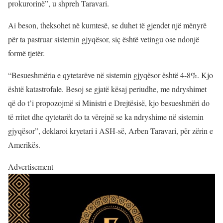
prokurorinë”, u shpreh Taravari.
Ai beson, theksohet në kumtesë, se duhet të gjendet një mënyrë
për ta pastruar sistemin gjyqësor, siç është vetingu ose ndonjë
formë tjetër.
“Besueshmëria e qytetarëve në sistemin gjyqësor është 4-8%. Kjo
është katastrofale. Besoj se gjatë kësaj periudhe, me ndryshimet
që do t’i propozojmë si Ministri e Drejtësisë, kjo besueshmëri do
të rritet dhe qytetarët do ta vërejnë se ka ndryshime në sistemin
gjyqësor”, deklaroi kryetari i ASH-së, Arben Taravari, për zërin e
Amerikës.
Advertisement