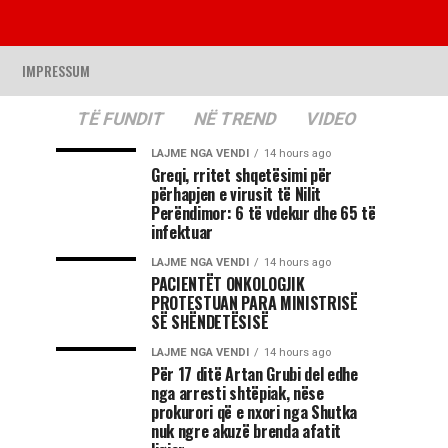
IMPRESSUM
TË FUNDIT
NË TREND
VIDEO
LAJME NGA VENDI
14 hours ago
Greqi, rritet shqetësimi për
përhapjen e virusit të Nilit
Perëndimor: 6 të vdekur dhe 65 të
infektuar
LAJME NGA VENDI
14 hours ago
PACIENTËT ONKOLOGJIK
PROTESTUAN PARA MINISTRISË
SË SHËNDETËSISË
LAJME NGA VENDI
14 hours ago
Për 17 ditë Artan Grubi del edhe
nga arresti shtëpiak, nëse
prokurori që e nxori nga Shutka
nuk ngre akuzë brenda afatit