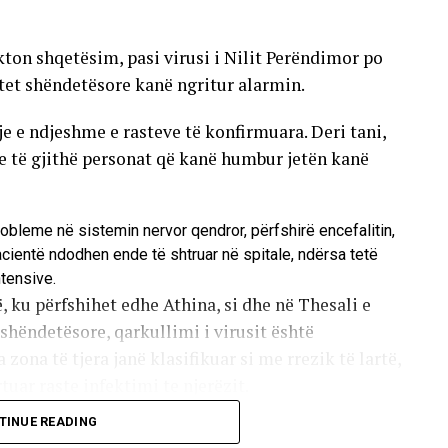
ton shqetësim, pasi virusi i Nilit Perëndimor po
tet shëndetësore kanë ngritur alarmin.
tje e ndjeshme e rasteve të konfirmuara. Deri tani,
he të gjithë personat që kanë humbur jetën kanë
robleme në sistemin nervor qendror, përfshirë encefalitin,
pacientë ndodhen ende të shtruar në spitale, ndërsa tetë
ntensive.
, ku përfshihet edhe Athina, si dhe në Thesali e
hëndetësore, qarkullimi i virusit është
 zona të tjera janë klasifikuar si me rrezik të lartë,
uar raste infektimi te njerëzit.
TINUE READING
 pickimit të mushkonjave që mbartin virusin. Këto