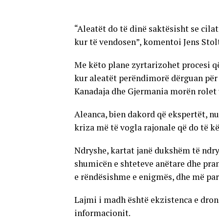
“Aleatët do të dinë saktësisht se cilat
kur të vendosen”, komentoi Jens Stol
Me këto plane zyrtarizohet procesi që
kur aleatët perëndimorë dërguan për h
Kanadaja dhe Gjermania morën rolet u
Aleanca, bien dakord që ekspertët, nu
kriza më të vogla rajonale që do të k
Ndryshe, kartat janë dukshëm të ndry
shumicën e shteteve anëtare dhe prani
e rëndësishme e enigmës, dhe më parë
Lajmi i madh është ekzistenca e dron
informacionit.