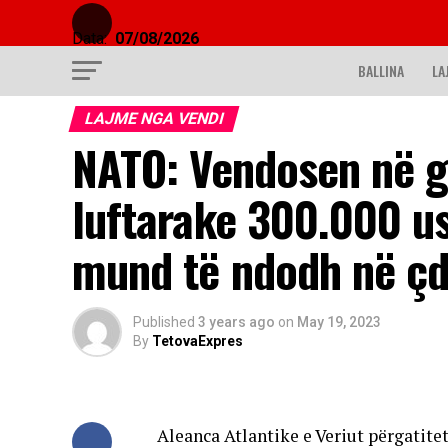
Data:
07/08/2026
BALLINA
LA
LAJME NGA VENDI
NATO: Vendosen në g
luftarake 300.000 us
mund të ndodh në ç
Published
3 years ago
on
May 19, 2023
By
TetovaExpres
Aleanca Atlantike e Veriut përgatit