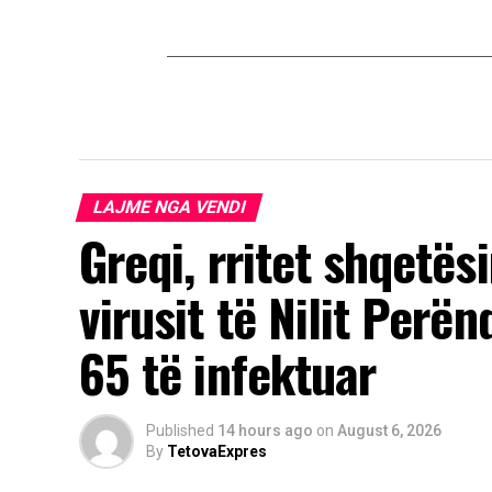
LAJME NGA VENDI
Greqi, rritet shqetës
virusit të Nilit Perë
65 të infektuar
Published
14 hours ago
on
August 6, 2026
By
TetovaExpres