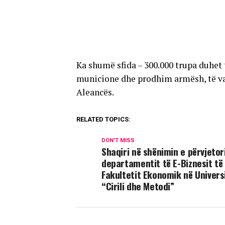
Ka shumë sfida – 300.000 trupa duhet 
municione dhe prodhim armësh, të var
Aleancës.
RELATED TOPICS:
DON'T MISS
Shaqiri në shënimin e përvjetor
departamentit të E-Biznesit të
Fakultetit Ekonomik në Univers
“Cirili dhe Metodi”