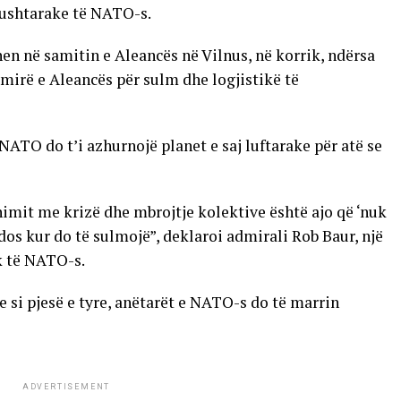
 ushtarake të NATO-s.
hen në samitin e Aleancës në Vilnus, në korrik, ndërsa
 mirë e Aleancës për sulm dhe logjistikë të
 NATO do t’i azhurnojë planet e saj luftarake për atë se
it me krizë dhe mbrojtje kolektive është ajo që ‘nuk
dos kur do të sulmojë”, deklaroi admirali Rob Baur, një
k të NATO-s.
 si pjesë e tyre, anëtarët e NATO-s do të marrin
ADVERTISEMENT