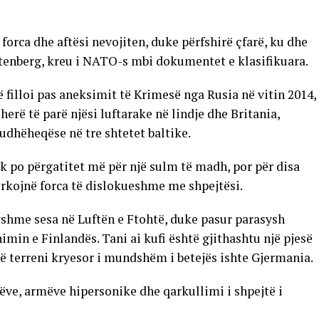
 forca dhe aftësi nevojiten, duke përfshirë çfarë, ku dhe
tenberg, kreu i NATO-s mbi dokumentet e klasifikuara.
 filloi pas aneksimit të Krimesë nga Rusia në vitin 2014,
erë të parë njësi luftarake në lindje dhe Britania,
dhëheqëse në tre shtetet baltike.
k po përgatitet më për një sulm të madh, por për disa
ërkojnë forca të dislokueshme me shpejtësi.
shme sesa në Luftën e Ftohtë, duke pasur parasysh
min e Finlandës. Tani ai kufi është gjithashtu një pjesë
 terreni kryesor i mundshëm i betejës ishte Gjermania.
ëve, armëve hipersonike dhe qarkullimi i shpejtë i