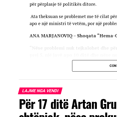
për përplasje të politikës ditore.
Ata theksuan se problemet me të cilat përb
apo e një ministri të vetëm, por një problem
ANA MARJANOVIQ – Shoqata “Hema-
“Nëse problemi nuk tejkalohet dhe për
prej 5, një javë apo 10 ditë dhe nëse n
është problemi, do të dalim para të gj
CON
klinike ku thuhet se ne mund ta anuloj
kaluara na mban në pasiguri, pa marrë
ka qenë në pushtet. Nuk kërkojmë priv
LAJME NGA VENDI
Për 17 ditë Artan Gru
AD
shtëpiak, nëse proku