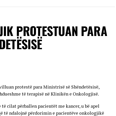
rusi nuk kalon nga një person te tjetri përmes
 e të infektuarve nuk kanë simptoma, ndërsa pjesa
 të lehtë të sëmundjes, të ngjashme me gripin. Më
në komplikacione të rënda neurologjike.
JIK PROTESTUAN PARA
sonave që vuajnë nga sëmundje kronike dhe individëve
DETËSISË
 transmetimit nuk ka përfunduar ende dhe se raste
jera të vendit.
VERTISEMENT
villuan protestë para Ministrisë së Shëndetësisë,
hdueshme të terapisë në Klinikën e Onkologjisë.
 cilat përballen pacientët me kancer, u bë apel
që të ndalojnë përdorimin e pacientëve onkologjikë