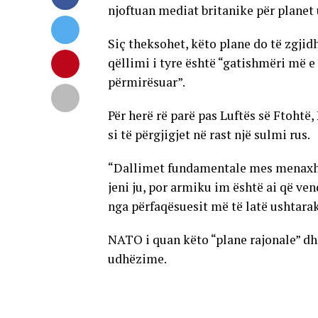
njoftuan mediat britanike për planet
Siç theksohet, këto plane do të zgjid
qëllimi i tyre është “gatishmëri më e
përmirësuar”.
Për herë rë parë pas Luftës së Ftohtë,
si të përgjigjet në rast një sulmi rus.
“Dallimet fundamentale mes menaxhim
jeni ju, por armiku im është ai që ven
nga përfaqësuesit më të latë ushtara
NATO i quan këto “plane rajonale” dhe
udhëzime.