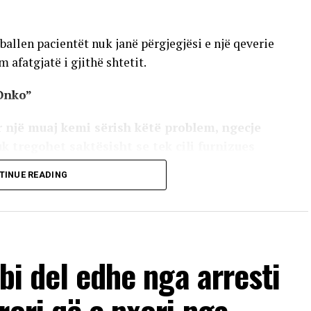
allen pacientët nuk janë përgjegjësi e një qeverie
 afatgjatë i gjithë shtetit.
Onko”
 një muaj kemi sërish këtë problem, ngecje
uk tregohet saktësisht se tek cili furnizues
ithë institucioneve. Nuk ekzistojnë studime
TINUE READING
më terapinë për 10 ditë. Ky shtet për 5 vite të
 parasysh se cili ka qenë Ministër dhe kush
ilegje por terapi në kohë dhe në vazhdimësi”
bi del edhe nga arresti
VERTISEMENT
rori që e nxori nga