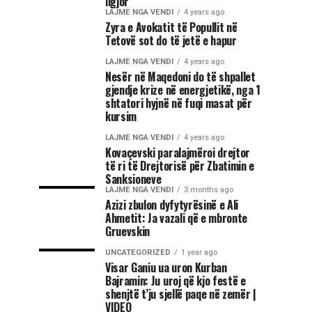
ligjor
LAJME NGA VENDI
4 years ago
Zyra e Avokatit të Popullit në
Tetovë sot do të jetë e hapur
LAJME NGA VENDI
4 years ago
Nesër në Maqedoni do të shpallet
gjendje krize në energjetikë, nga 1
shtatori hyjnë në fuqi masat për
kursim
LAJME NGA VENDI
4 years ago
Kovaçevski paralajmëroi drejtor
të ri të Drejtorisë për Zbatimin e
Sanksioneve
LAJME NGA VENDI
3 months ago
Azizi zbulon dyfytyrësinë e Ali
Ahmetit: Ja vazali që e mbronte
Gruevskin
UNCATEGORIZED
1 year ago
Visar Ganiu ua uron Kurban
Bajramin: Ju uroj që kjo festë e
shenjtë t’ju sjellë paqe në zemër |
VIDEO