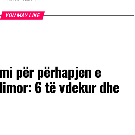
YOU MAY LIKE
imi për përhapjen e
ndimor: 6 të vdekur dhe