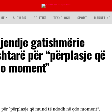
JME
SHOW BIZ
POLITIKË
TEKNOLOGJI
SPORT
MARKETING
jendje gatishmërie
htarë për “përplasje që
do moment”
et për “përplasje që mund të ndodh në çdo moment”,