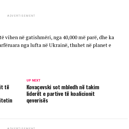
ADVERTISEMENT
të vihen në gatishmëri, nga 40,000 më parë, dhe ka
fëruara nga lufta në Ukrainë, thuhet në planet e
UP NEXT
it të
Kovaçevski sot mbledh në takim
liderët e partive të koalicionit
itetin
qeverisës
ADVERTISEMENT