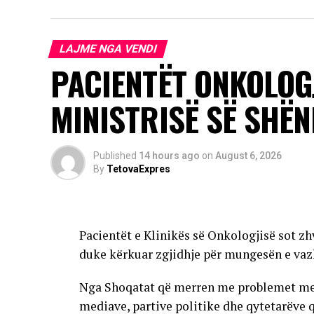
insekte infektohen nga shpendët, ndërsa vi
kontaktit të zakonshëm. Rreth 80 për qind
më e madhe e të tjerëve shfaqin një formë
LAJME NGA VENDI
pak se një për qind e të prekurve zhvilloj
PACIENTËT ONKOLOG
Rreziku më i madh u kanoset të moshuarve, per
MINISTRISË SË SHËN
me imunitet të dobësuar.
Autoritetet kanë bërë të ditur se sezoni i
të reja mund të shfaqen edhe në rajone të t
Published
14 hours ago
on
August 6, 2026
By
TetovaExpres
AD
Pacientët e Klinikës së Onkologjisë sot zh
duke kërkuar zgjidhje për mungesën e vaz
Nga Shoqatat që merren me problemet me të
mediave, partive politike dhe qytetarëve 