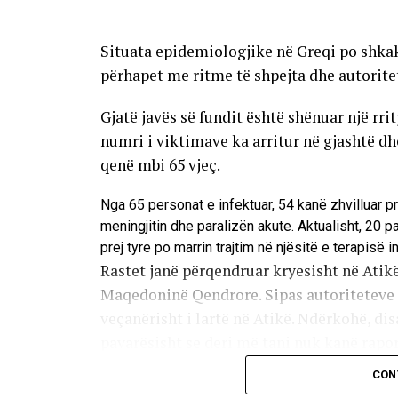
Situata epidemiologjike në Greqi po shkak
përhapet me ritme të shpejta dhe autorite
Gjatë javës së fundit është shënuar një rri
numri i viktimave ka arritur në gjashtë d
qenë mbi 65 vjeç.
Nga 65 personat e infektuar, 54 kanë zhvilluar p
meningjitin dhe paralizën akute. Aktualisht, 20 
prej tyre po marrin trajtim në njësitë e terapisë i
Rastet janë përqendruar kryesisht në Atikë
Maqedoninë Qendrore. Sipas autoriteteve s
veçanërisht i lartë në Atikë. Ndërkohë, disa
pavarësisht se deri më tani nuk kanë raport
CON
Infeksioni transmetohet kryesisht përmes