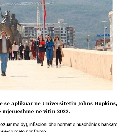
ë së aplikuar në Universitetin Johns Hopkins,
të mjerueshme në vitin 2022.
ëzuar me dy), inflacioni dhe normat e huadhënies bankare
PBB-së reale për frymë.