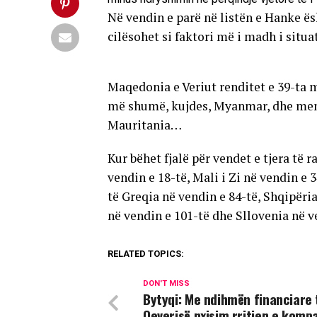
Në vendin e parë në listën e Hanke ësh
cilësohet si faktori më i madh i situa
Maqedonia e Veriut renditet e 39-ta me
më shumë, kujdes, Myanmar, dhe menjë
Mauritania…
Kur bëhet fjalë për vendet e tjera të 
vendin e 18-të, Mali i Zi në vendin e 
të Greqia në vendin e 84-të, Shqipëria
në vendin e 101-të dhe Sllovenia në v
RELATED TOPICS:
DON'T MISS
Bytyqi: Me ndihmën financiare 
Qeverisë nxisim rritjen e komp