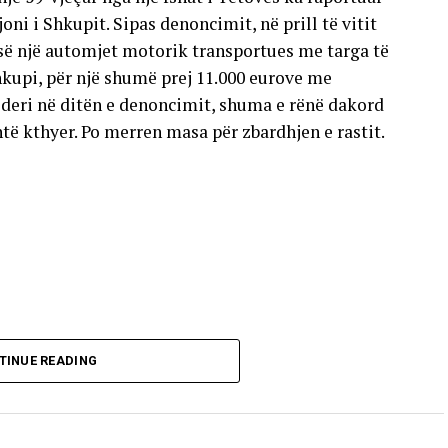
oni i Shkupit. Sipas denoncimit, në prill të vitit
esë një automjet motorik transportues me targa të
hkupi, për një shumë prej 11.000 eurove me
deri në ditën e denoncimit, shuma e rënë dakord
të kthyer. Po merren masa për zbardhjen e rastit.
TINUE READING