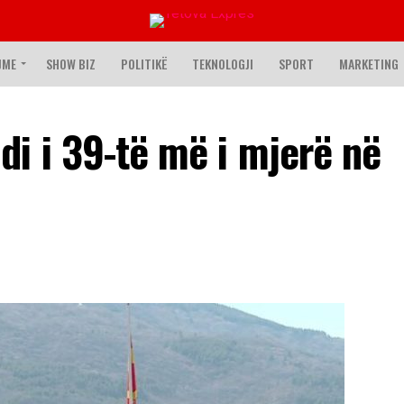
JME
SHOW BIZ
POLITIKË
TEKNOLOGJI
SPORT
MARKETING
i i 39-të më i mjerë në