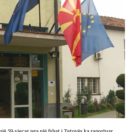
një 59-vjeçar nga një fshat i Tetovës ka raportuar