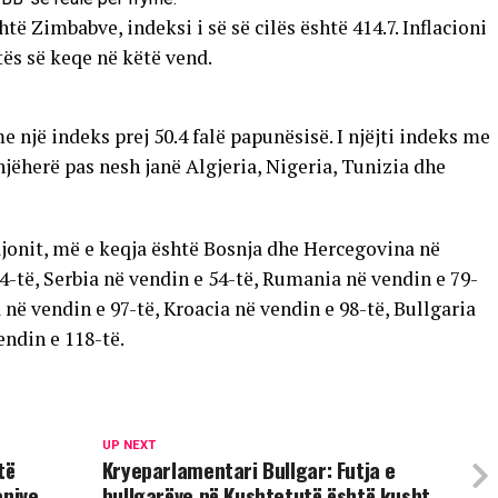
të Zimbabve, indeksi i së së cilës është 414.7. Inflacioni
tës së keqe në këtë vend.
 një indeks prej 50.4 falë papunësisë. I njëjti indeks me
herë pas nesh janë Algjeria, Nigeria, Tunizia dhe
rajonit, më e keqja është Bosnja dhe Hercegovina në
34-të, Serbia në vendin e 54-të, Rumania në vendin e 79-
 në vendin e 97-të, Kroacia në vendin e 98-të, Bullgaria
endin e 118-të.
UP NEXT
të
Kryeparlamentari Bullgar: Futja e
anive
bullgarëve në Kushtetutë është kusht