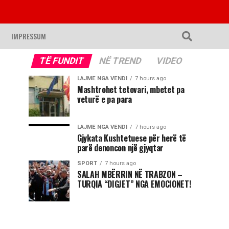
IMPRESSUM
TË FUNDIT
NË TREND
VIDEO
LAJME NGA VENDI
7 hours ago
Mashtrohet tetovari, mbetet pa
veturë e pa para
LAJME NGA VENDI
7 hours ago
Gjykata Kushtetuese për herë të
parë denoncon një gjyqtar
SPORT
7 hours ago
SALAH MBËRRIN NË TRABZON –
TURQIA “DIGJET” NGA EMOCIONET!