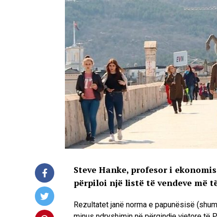
Steve Hanke, profesor i ekonomis
përpiloi një listë të vendeve më 
Rezultatet janë norma e papunësisë (shum
minus ndryshimin në përqindje vjetore të 