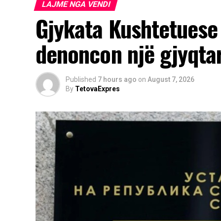
LAJME NGA VENDI
Gjykata Kushtetuese 
denoncon një gjyqta
Published
7 hours ago
on
August 7, 2026
By
TetovaExpres