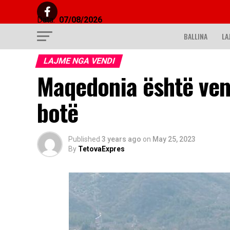
Data:
07/08/2026
BALLINA
LA
LAJME NGA VENDI
Maqedonia është vend
botë
Published
3 years ago
on
May 25, 2023
By
TetovaExpres