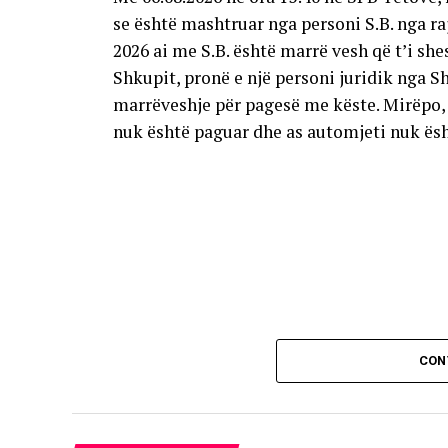
se është mashtruar nga personi S.B. nga raj
2026 ai me S.B. është marrë vesh që t’i sh
Shkupit, pronë e një personi juridik nga S
marrëveshje për pagesë me këste. Mirëpo, 
nuk është paguar dhe as automjeti nuk ësh
CON