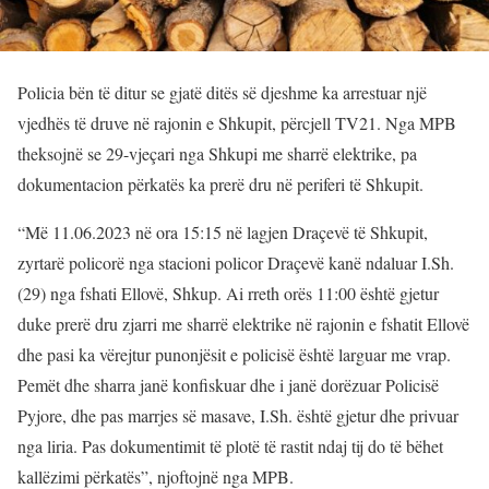
Policia bën të ditur se gjatë ditës së djeshme ka arrestuar një
vjedhës të druve në rajonin e Shkupit, përcjell TV21. Nga MPB
theksojnë se 29-vjeçari nga Shkupi me sharrë elektrike, pa
dokumentacion përkatës ka prerë dru në periferi të Shkupit.
“Më 11.06.2023 në ora 15:15 në lagjen Draçevë të Shkupit,
zyrtarë policorë nga stacioni policor Draçevë kanë ndaluar I.Sh.
(29) nga fshati Ellovë, Shkup. Ai rreth orës 11:00 është gjetur
duke prerë dru zjarri me sharrë elektrike në rajonin e fshatit Ellovë
dhe pasi ka vërejtur punonjësit e policisë është larguar me vrap.
Pemët dhe sharra janë konfiskuar dhe i janë dorëzuar Policisë
Pyjore, dhe pas marrjes së masave, I.Sh. është gjetur dhe privuar
nga liria. Pas dokumentimit të plotë të rastit ndaj tij do të bëhet
kallëzimi përkatës”, njoftojnë nga MPB.