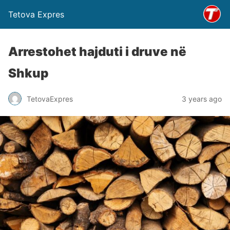
Tetova Expres
Arrestohet hajduti i druve në
Shkup
TetovaExpres
3 years ago