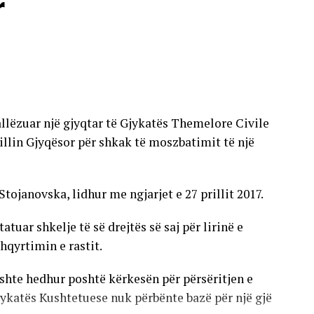
r
allëzuar një gjyqtar të Gjykatës Themelore Civile
llin Gjyqësor për shkak të moszbatimit të një
Stojanovska, lidhur me ngjarjet e 27 prillit 2017.
uar shkelje të së drejtës së saj për lirinë e
hqyrtimin e rastit.
shte hedhur poshtë kërkesën për përsëritjen e
jykatës Kushtetuese nuk përbënte bazë për një gjë