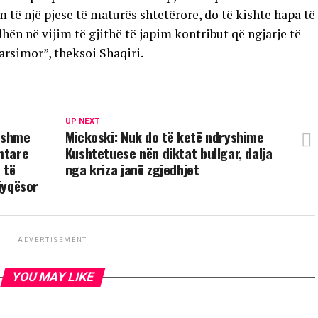
 të një pjese të maturës shtetërore, do të kishte hapa të
dhën në vijim të gjithë të japim kontribut që ngjarje të
arsimor”, theksoi Shaqiri.
UP NEXT
ndshme
Mickoski: Nuk do të ketë ndryshime
imtare
Kushtetuese nën diktat bullgar, dalja
 të
nga kriza janë zgjedhjet
Gjyqësor
ADVERTISEMENT
YOU MAY LIKE