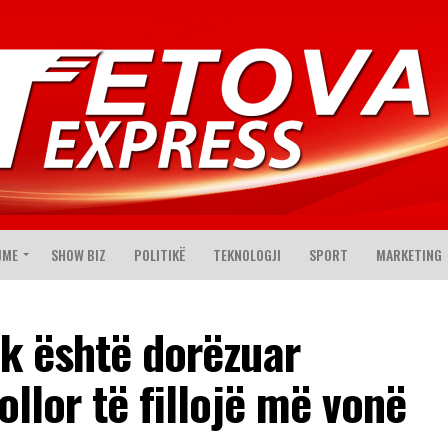
JME
SHOW BIZ
POLITIKË
TEKNOLOGJI
SPORT
MARKETING
uk është dorëzuar
ollor të fillojë më vonë