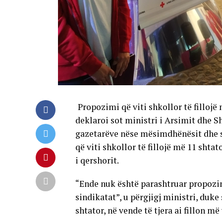
Propozimi që viti shkollor të fillojë
deklaroi sot ministri i Arsimit dhe S
gazetarëve nëse mësimdhënësit dhe s
që viti shkollor të fillojë më 11 shta
i qershorit.
“Ende nuk është parashtruar propozim
sindikatat”, u përgjigj ministri, duke 
shtator, në vende të tjera ai fillon më