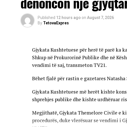
denoncon një gjyqta
Published
12 hours ago
on
August 7, 2026
By
TetovaExpres
Gjykata Kushtetuese për herë të parë ka k
Shkup në Prokurorinë Publike dhe në Këshi
vendimi të saj, transmeton TV21.
Bëhet fjalë për rastin e gazetares Natasha 
Gjykata Kushtetuese më herët kishte konstat
shprehjes publike dhe kishte urdhëruar ris
Megjithatë, Gjykata Themelore Civile e ki
procedurës, duke vlerësuar se vendimi i G