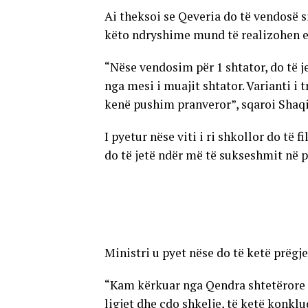
Ai theksoi se Qeveria do të vendosë s
këto ndryshime mund të realizohen edh
“Nëse vendosim për 1 shtator, do të j
nga mesi i muajit shtator. Varianti i tr
kenë pushim pranveror”, sqaroi Shaqi
I pyetur nëse viti i ri shkollor do të 
do të jetë ndër më të sukseshmit në pj
Ministri u pyet nëse do të ketë prëgj
“Kam kërkuar nga Qendra shtetërore e
ligjet dhe çdo shkelje, të ketë konkl