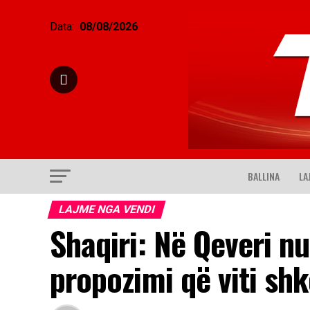
Data:
08/08/2026
BALLINA
LA
LAJME NGA VENDI
Shaqiri: Në Qeveri n
propozimi që viti shk