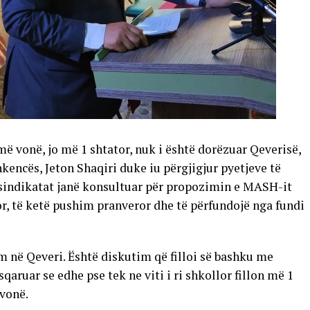
 më vonë, jo më 1 shtator, nuk i është dorëzuar Qeverisë,
hkencës, Jeton Shaqiri duke iu përgjigjur pyetjeve të
indikatat janë konsultuar për propozimin e MASH-it
tor, të ketë pushim pranveror dhe të përfundojë nga fundi
 në Qeveri. Është diskutim që filloi së bashku me
sqaruar se edhe pse tek ne viti i ri shkollor fillon më 1
 vonë.