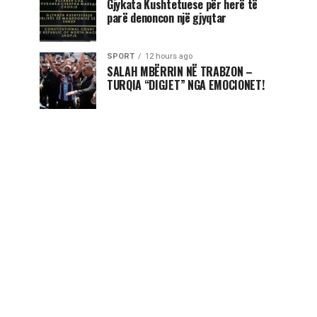
Gjykata Kushtetuese për herë të
parë denoncon një gjyqtar
SPORT
12 hours ago
SALAH MBËRRIN NË TRABZON –
TURQIA “DIGJET” NGA EMOCIONET!