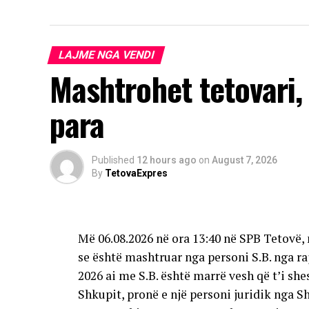
LAJME NGA VENDI
Mashtrohet tetovari,
para
Published
12 hours ago
on
August 7, 2026
By
TetovaExpres
Më 06.08.2026 në ora 13:40 në SPB Tetovë, 
se është mashtruar nga personi S.B. nga raj
2026 ai me S.B. është marrë vesh që t’i sh
Shkupit, pronë e një personi juridik nga S