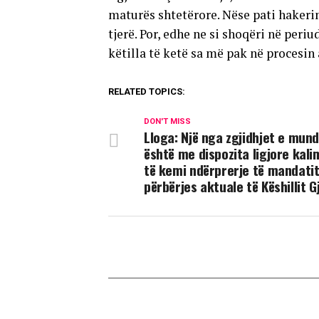
maturës shtetërore. Nëse pati hakerim
tjerë. Por, edhe ne si shoqëri në periu
këtilla të ketë sa më pak në procesin 
RELATED TOPICS:
DON'T MISS
Lloga: Një nga zgjidhjet e mu
është me dispozita ligjore kal
të kemi ndërprerje të mandatit
përbërjes aktuale të Këshillit 