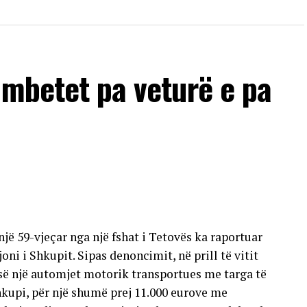
 mbetet pa veturë e pa
një 59-vjeçar nga një fshat i Tetovës ka raportuar
oni i Shkupit. Sipas denoncimit, në prill të vitit
esë një automjet motorik transportues me targa të
hkupi, për një shumë prej 11.000 eurove me