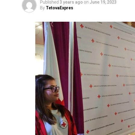
Published
3 years ago
on
June 19, 2023
By
TetovaExpres