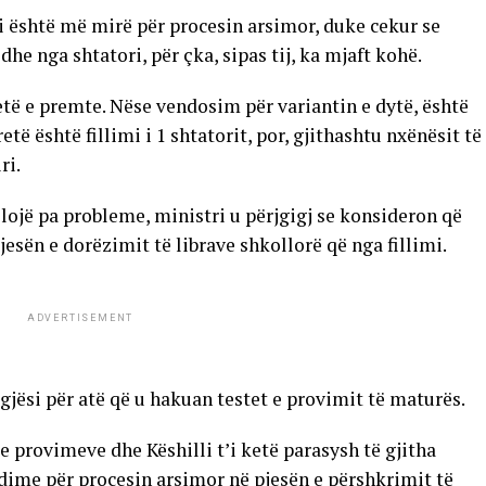
i është më mirë për procesin arsimor, duke cekur se
e nga shtatori, për çka, sipas tij, ka mjaft kohë.
etë e premte. Nëse vendosim për variantin e dytë, është
etë është fillimi i 1 shtatorit, por, gjithashtu nxënësit të
ri.
fillojë pa probleme, ministri u përjgigj se konsideron që
esën e dorëzimit të librave shkollorë që nga fillimi.
ADVERTISEMENT
egjësi për atë që u hakuan testet e provimit të maturës.
 provimeve dhe Këshilli t’i ketë parasysh të gjitha
udime për procesin arsimor në pjesën e përshkrimit të