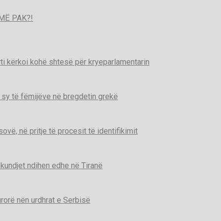
MË PAK?!
ti kërkoi kohë shtesë për kryeparlamentarin
 sy të fëmijëve në bregdetin grekë
ë, në pritje të procesit të identifikimit
kundjet ndihen edhe në Tiranë
urorë nën urdhrat e Serbisë