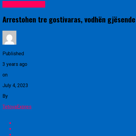
Lajme nga vendi
Arrestohen tre gostivaras, vodhën gjësende 
Published
3 years ago
on
July 4, 2023
By
TetovaExpres