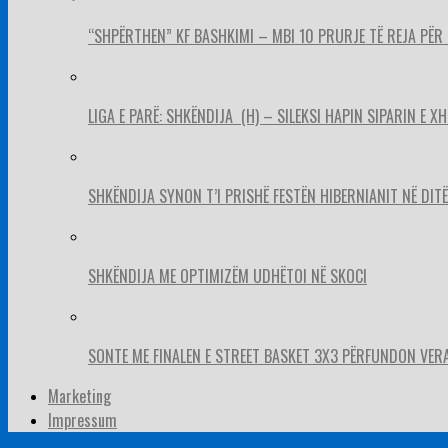
“SHPËRTHEN” KF BASHKIMI – MBI 10 PRURJE TË REJA PËR 
LIGA E PARË: SHKËNDIJA (H) – SILEKSI HAPIN SIPARIN E X
SHKËNDIJA SYNON T’I PRISHË FESTËN HIBERNIANIT NË DITËL
SHKËNDIJA ME OPTIMIZËM UDHËTOI NË SKOCI
SONTE ME FINALEN E STREET BASKET 3X3 PËRFUNDON VER
Marketing
Impressum