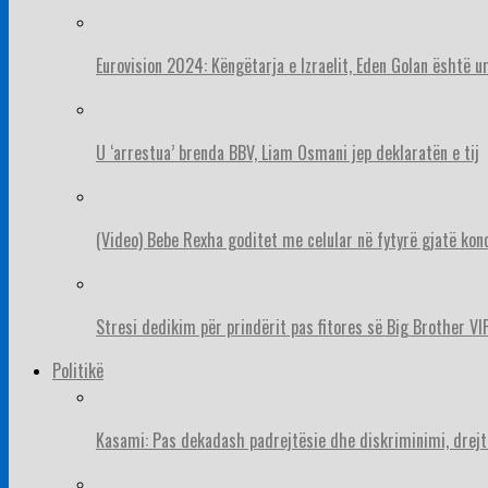
Eurovision 2024: Këngëtarja e Izraelit, Eden Golan është 
U ‘arrestua’ brenda BBV, Liam Osmani jep deklaratën e tij
(Video) Bebe Rexha goditet me celular në fytyrë gjatë konc
Stresi dedikim për prindërit pas fitores së Big Brother VIP
Politikë
Kasami: Pas dekadash padrejtësie dhe diskriminimi, drejt