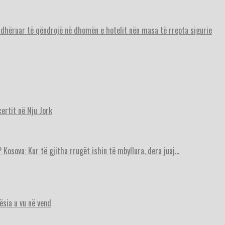
urdhëruar të qëndrojë në dhomën e hotelit nën masa të rrepta sigurie
ertit në Nju Jork
 Kosova: Kur të gjitha rrugët ishin të mbyllura, dera juaj…
ësia u vu në vend