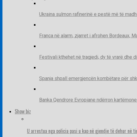
Ukraina sulmon rafinerinë e pestë më të madh
Franca në alarm, zjarret i afrohen Bordeaux, 
Festivali kthehet në tragjedi, dy të vrarë dhe 
Spanja shpall emergjencën kombëtare për shk
Banka Qendrore Evropiane ndërron kartëmonedha
Show biz
U arrestua nga policia pasi u kap në gjendje të dehur në t