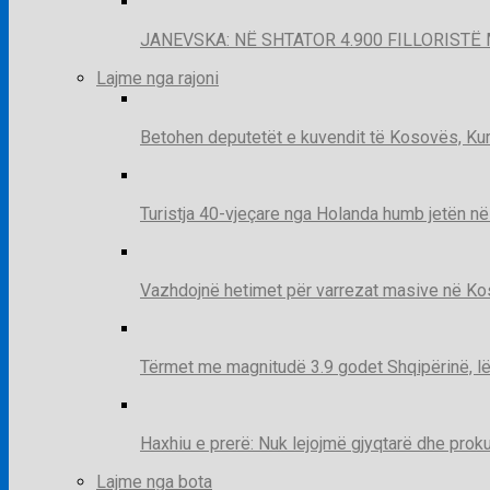
JANEVSKA: NË SHTATOR 4.900 FILLORISTË 
Lajme nga rajoni
Betohen deputetët e kuvendit të Kosovës, Kur
Turistja 40-vjeçare nga Holanda humb jetën në
Vazhdojnë hetimet për varrezat masive në Kosov
Tërmet me magnitudë 3.9 godet Shqipërinë, lë
Haxhiu e prerë: Nuk lejojmë gjyqtarë dhe prok
Lajme nga bota