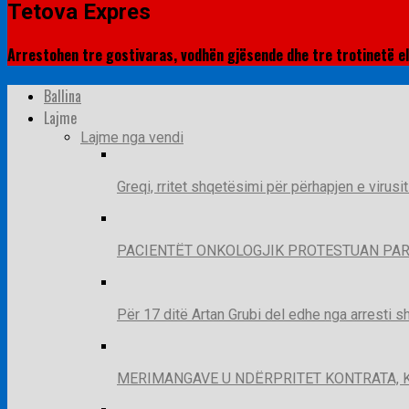
Tetova Expres
Arrestohen tre gostivaras, vodhën gjësende dhe tre trotinetë el
Ballina
Lajme
Lajme nga vendi
Greqi, rritet shqetësimi për përhapjen e virusi
PACIENTËT ONKOLOGJIK PROTESTUAN PAR
Për 17 ditë Artan Grubi del edhe nga arresti s
MERIMANGAVE U NDËRPRITET KONTRATA, 