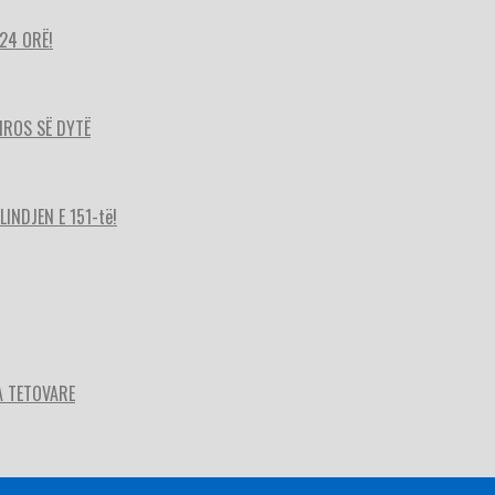
24 ORË!
HIROS SË DYTË
INDJEN E 151-të!
A TETOVARE