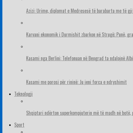
Azizi: Urime, diplomat e Medresesë të barabarta me të gj
Karvani ekonomik i Durmishit zbarkon në Strugë; Punë, gr
Kasami nga Berlini: Telefonuan në Beograd ta ndalojnë Albi
Kasami me porosi për rininë: Ju jeni forca e ndryshimit
Teknologji
Shqiptari ndërton superkompjuterin më të madh në botë, pë
Sport