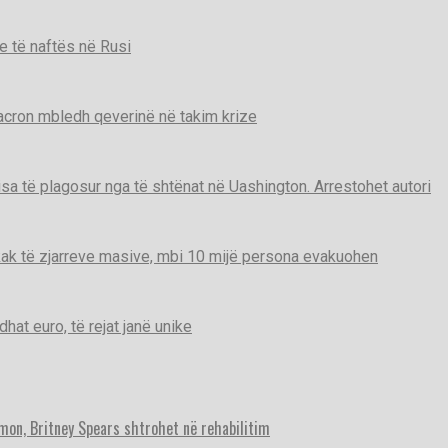
e të naftës në Rusi
Macron mbledh qeverinë në takim krize
disa të plagosur nga të shtënat në Uashington. Arrestohet autori
ak të zjarreve masive, mbi 10 mijë persona evakuohen
t euro, të rejat janë unike
imon, Britney Spears shtrohet në rehabilitim