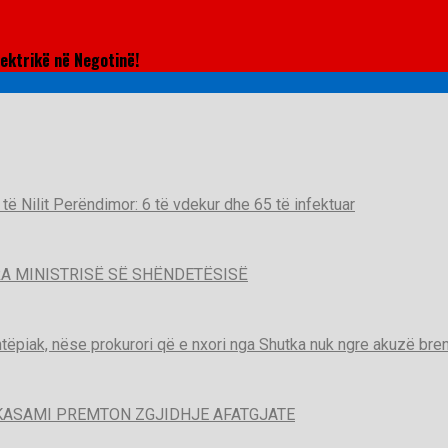
ektrikë në Negotinë!
t të Nilit Perëndimor: 6 të vdekur dhe 65 të infektuar
A MINISTRISË SË SHËNDETËSISË
htëpiak, nëse prokurori që e nxori nga Shutka nuk ngre akuzë brend
KASAMI PREMTON ZGJIDHJE AFATGJATE