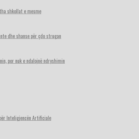
itha shkollat e mesme
ante dhe shanse për çdo strugan
nin, por nuk e ndalojnë ndryshimin
r Inteligjencën Artificiale