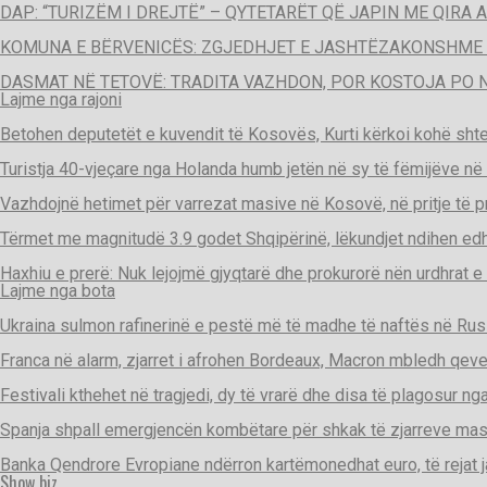
DAP: “TURIZËM I DREJTË” – QYTETARËT QË JAPIN ME QIR
KOMUNA E BËRVENICËS: ZGJEDHJET E JASHTËZAKONSHME 
DASMAT NË TETOVË: TRADITA VAZHDON, POR KOSTOJA PO
Lajme nga rajoni
Betohen deputetët e kuvendit të Kosovës, Kurti kërkoi kohë sht
Turistja 40-vjeçare nga Holanda humb jetën në sy të fëmijëve në
Vazhdojnë hetimet për varrezat masive në Kosovë, në pritje të pro
Tërmet me magnitudë 3.9 godet Shqipërinë, lëkundjet ndihen ed
Haxhiu e prerë: Nuk lejojmë gjyqtarë dhe prokurorë nën urdhrat e
Lajme nga bota
Ukraina sulmon rafinerinë e pestë më të madhe të naftës në Rus
Franca në alarm, zjarret i afrohen Bordeaux, Macron mbledh qeve
Festivali kthehet në tragjedi, dy të vrarë dhe disa të plagosur ng
Spanja shpall emergjencën kombëtare për shkak të zjarreve ma
Banka Qendrore Evropiane ndërron kartëmonedhat euro, të rejat j
Show biz