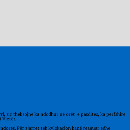
i, siç theksojnë ka ndodhur në orët e pasdites, ka përfshirë
 Vjetër.
endores. Për zjarret tek kylokacion kanë reaguar edhe