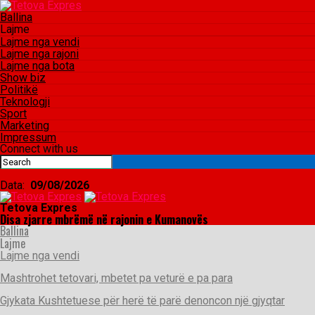
Ballina
Lajme
Lajme nga vendi
Lajme nga rajoni
Lajme nga bota
Show biz
Politikë
Teknologji
Sport
Marketing
Impressum
Connect with us
Data:
09/08/2026
Tetova Expres
Disa zjarre mbrëmë në rajonin e Kumanovës
Ballina
Lajme
Lajme nga vendi
Mashtrohet tetovari, mbetet pa veturë e pa para
Gjykata Kushtetuese për herë të parë denoncon një gjyqtar