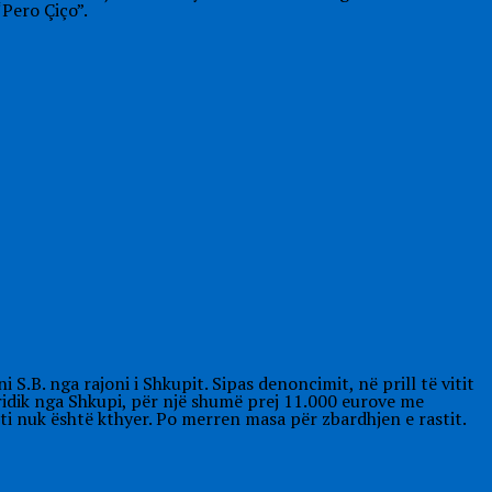
“Pero Çiço”.
.B. nga rajoni i Shkupit. Sipas denoncimit, në prill të vitit
ridik nga Shkupi, për një shumë prej 11.000 eurove me
i nuk është kthyer. Po merren masa për zbardhjen e rastit.