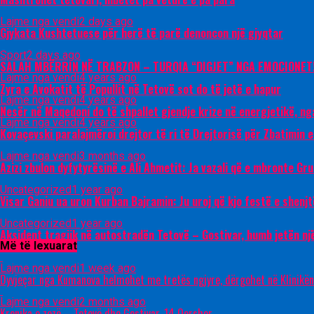
Lajme nga vendi
2 days ago
Gjykata Kushtetuese për herë të parë denoncon një gjyqtar
Sport
2 days ago
SALAH MBËRRIN NË TRABZON – TURQIA “DIGJET” NGA EMOCIONET
Lajme nga vendi
4 years ago
Zyra e Avokatit të Popullit në Tetovë sot do të jetë e hapur
Lajme nga vendi
4 years ago
Nesër në Maqedoni do të shpallet gjendje krize në energjetikë, ng
Lajme nga vendi
4 years ago
Kovaçevski paralajmëroi drejtor të ri të Drejtorisë për Zbatimin 
Lajme nga vendi
3 months ago
Azizi zbulon dyfytyrësinë e Ali Ahmetit: Ja vazali që e mbronte Gr
Uncategorized
1 year ago
Visar Ganiu ua uron Kurban Bajramin: Ju uroj që kjo festë e shenjtë
Uncategorized
1 year ago
Aksident tragjik në autostradën Tetovë – Gostivar, humb jetën nj
Më të lexuarat
Lajme nga vendi
1 week ago
Dyvjeçar nga Kumanova helmohet me tretës ngjyre, dërgohet në Klinikën
Lajme nga vendi
2 months ago
Kronika e zezë – Tetovë dhe Gostivar, 14 Qershor