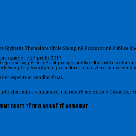
 të Gjykatës Themelore Civile Shkup në Prokurorinë Publike dhe
me ngjarjet e 27 prillit 2017.
ejtës së saj për lirinë e shprehjes publike dhe kishte urdhëruar
ërkesën për përsëritjen e procedurës, duke vlerësuar se vendim
anë respektuar vendimi final.
 për zbatimin e vendimeve, i paraparë me Aktin e Gjykatës, i cil
ODIME DUHET TË DEKLAROJNË TË ARDHURAT