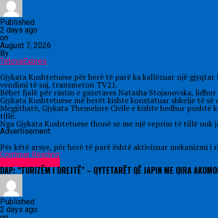
Published
2 days ago
on
August 7, 2026
By
TetovaExpres
Gjykata Kushtetuese për herë të parë ka kallëzuar një gjyqtar
vendimi të saj, transmeton TV21.
Bëhet fjalë për rastin e gazetares Natasha Stojanovska, lidhur 
Gjykata Kushtetuese më herët kishte konstatuar shkelje të së dr
Megjithatë, Gjykata Themelore Civile e kishte hedhur poshtë k
tillë.
Nga Gjykata Kushtetuese thonë se me një veprim të tillë nuk j
Advertisement
Për këtë arsye, për herë të parë është aktivizuar mekanizmi i ri
Continue Reading
Lajme nga vendi
DAP: “TURIZËM I DREJTË” – QYTETARËT QË JAPIN ME QIRA AKOM
Published
2 days ago
on