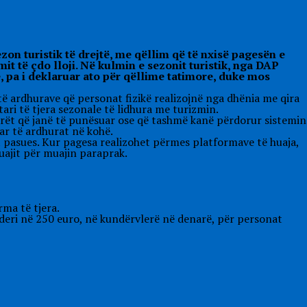
on turistik të drejtë, me qëllim që të nxisë pagesën e
it të çdo lloji. Në kulmin e sezonit turistik, nga DAP
, pa i deklaruar ato për qëllime tatimore, duke mos
ë ardhurave që personat fizikë realizojnë nga dhënia me qira
ri të tjera sezonale të lidhura me turizmin.
arët që janë të punësuar ose që tashmë kanë përdorur sistemin
uar të ardhurat në kohë.
it pasues. Kur pagesa realizohet përmes platformave të huaja,
uajit për muajin paraprak.
ma të tjera.
deri në 250 euro, në kundërvlerë në denarë, për personat