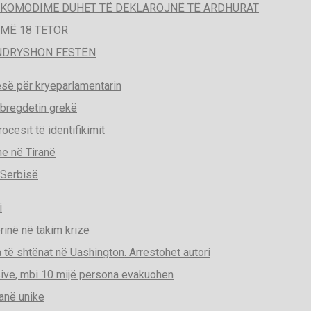
A AKOMODIME DUHET TË DEKLAROJNË TË ARDHURAT
MË 18 TETOR
 NDRYSHON FESTËN
esë për kryeparlamentarin
 bregdetin grekë
cesit të identifikimit
he në Tiranë
 Serbisë
i
rinë në takim krize
a të shtënat në Uashington. Arrestohet autori
sive, mbi 10 mijë persona evakuohen
anë unike