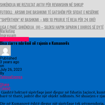
SHKËNDIJA ME REZULTAT AKTIV PËR REVANSHIN NË SHKUP
FUTBOLL: ARSIMI DHE BASHKIMI TË GATSHËM PËR SFIDAT E NESËRME
“SHPËRTHEN” KF BASHKIMI – MBI 10 PRURJE TË REJA PËR 24 ORË!
LIGA E PARË: SHKËNDIJA (H) – SILEKSI HAPIN SIPARIN E XHIROS SË DYTË
Marketing
Impressum
Lajme nga vendi
Disa zjarre mbrëmë në rajonin e Kumanovës
Published
3 years ago
on
July 26, 2023
By
TetovaExpres
Share
Tweet
Gjashtë hektarë sipërfaqe janë djegur në fshatin Jaçincë, kum
barë të thatë, jashtë dhe një objekt ndihmës. Në shuarjen e zj
Dje në Kumanovë është djegur një sipërfaqe tek përmendorja. Z