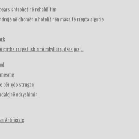
Spears shtrohet në rehabilitim
ëndrojë në dhomën e hotelit nën masa të rrepta sigurie
ork
ë gjitha rrugët ishin të mbyllura, dera juaj…
end
 e mesme
se për çdo strugan
 ndalojnë ndryshimin
n Artificiale