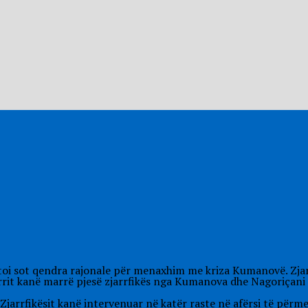
toi sot qendra rajonale për menaxhim me kriza Kumanovë. Zjarr
arrit kanë marrë pjesë zjarrfikës nga Kumanova dhe Nagoriçani i
jarrfikësit kanë intervenuar në katër raste në afërsi të përm