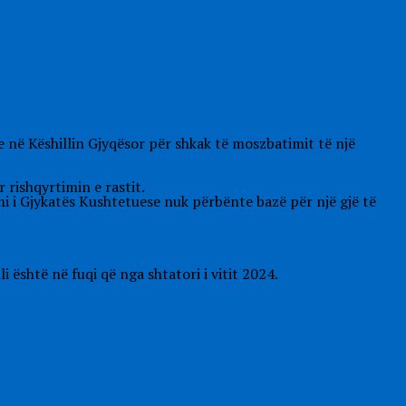
 në Këshillin Gjyqësor për shkak të moszbatimit të një
 rishqyrtimin e rastit.
i i Gjykatës Kushtetuese nuk përbënte bazë për një gjë të
i është në fuqi që nga shtatori i vitit 2024.