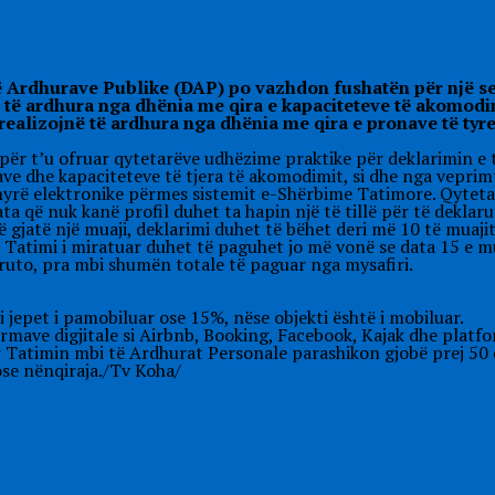
të Ardhurave Publike (DAP) po vazhdon fushatën për një sez
ë të ardhura nga dhënia me qira e kapaciteteve të akomodim
realizojnë të ardhura nga dhënia me qira e pronave të tyre
ër t’u ofruar qytetarëve udhëzime praktike për deklarimin e t
 dhe kapaciteteve të tjera të akomodimit, si dhe nga veprimta
ënyrë elektronike përmes sistemit e-Shërbime Tatimore. Qytet
ata që nuk kanë profil duhet ta hapin një të tillë për të deklar
të gjatë një muaji, deklarimi duhet të bëhet deri më 10 të muaj
. Tatimi i miratuar duhet të paguhet jo më vonë se data 15 e m
ruto, pra mbi shumën totale të paguar nga mysafiri.
jepet i pamobiluar ose 15%, nëse objekti është i mobiluar.
mave digjitale si Airbnb, Booking, Facebook, Kajak dhe platfor
r Tatimin mbi të Ardhurat Personale parashikon gjobë prej 50 
ose nënqiraja./Tv Koha/