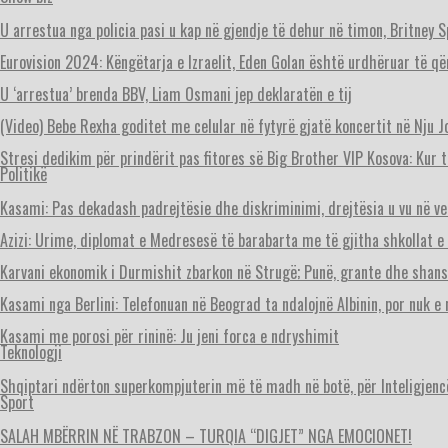
U arrestua nga policia pasi u kap në gjendje të dehur në timon, Britney 
Eurovision 2024: Këngëtarja e Izraelit, Eden Golan është urdhëruar të q
U ‘arrestua’ brenda BBV, Liam Osmani jep deklaratën e tij
(Video) Bebe Rexha goditet me celular në fytyrë gjatë koncertit në Nju J
Stresi dedikim për prindërit pas fitores së Big Brother VIP Kosova: Kur t
Politikë
Kasami: Pas dekadash padrejtësie dhe diskriminimi, drejtësia u vu në v
Azizi: Urime, diplomat e Medresesë të barabarta me të gjitha shkollat
Karvani ekonomik i Durmishit zbarkon në Strugë; Punë, grante dhe shan
Kasami nga Berlini: Telefonuan në Beograd ta ndalojnë Albinin, por nuk e
Kasami me porosi për rininë: Ju jeni forca e ndryshimit
Teknologji
Shqiptari ndërton superkompjuterin më të madh në botë, për Inteligjencë
Sport
SALAH MBËRRIN NË TRABZON – TURQIA “DIGJET” NGA EMOCIONET!