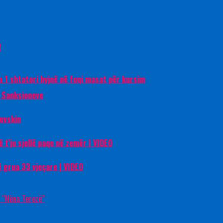
!
a 1 shtatori hyjnë në fuqi masat për kursim
e Sanksioneve
uevskin
 t’ju sjellë paqe në zemër | VIDEO
ë grua 33 vjeçare | VIDEO
 “Nëna Terezë”