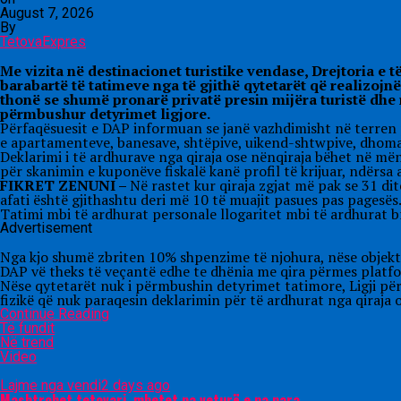
August 7, 2026
By
TetovaExpres
Me vizita në destinacionet turistike vendase, Drejtoria e 
barabartë të tatimeve nga të gjithë qytetarët që realizojn
thonë se shumë pronarë privatë presin mijëra turistë dhe 
përmbushur detyrimet ligjore.
Përfaqësuesit e DAP informuan se janë vazhdimisht në terren p
e apartamenteve, banesave, shtëpive, uikend-shtwpive, dhomave
Deklarimi i të ardhurave nga qiraja ose nënqiraja bëhet në m
për skanimin e kuponëve fiskalë kanë profil të krijuar, ndërsa 
FIKRET ZENUNI –
Në rastet kur qiraja zgjat më pak se 31 di
afati është gjithashtu deri më 10 të muajit pasues pas pagesës
Tatimi mbi të ardhurat personale llogaritet mbi të ardhurat b
Advertisement
Nga kjo shumë zbriten 10% shpenzime të njohura, nëse objekti 
DAP vë theks të veçantë edhe te dhënia me qira përmes platfor
Nëse qytetarët nuk i përmbushin detyrimet tatimore, Ligji pë
fizikë që nuk paraqesin deklarimin për të ardhurat nga qiraja 
Continue Reading
Të fundit
Në trend
Video
Lajme nga vendi
2 days ago
Mashtrohet tetovari, mbetet pa veturë e pa para