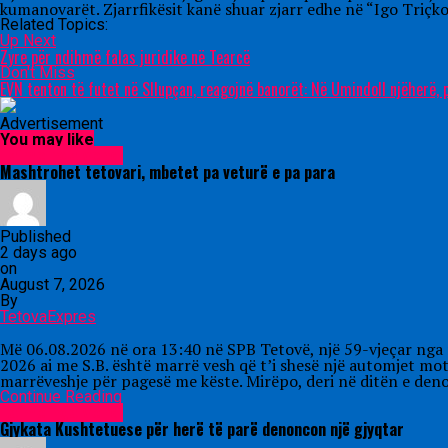
kumanovarët. Zjarrfikësit kanë shuar zjarr edhe në “Igo Triçko
Related Topics:
Up Next
Zyre për ndihmë falas juridike në Tearcë
Don't Miss
EVN tenton të futet në Sllupçan, reagojnë banorët: Në Umindoll njëherë,
Advertisement
You may like
Lajme nga vendi
Mashtrohet tetovari, mbetet pa veturë e pa para
Published
2 days ago
on
August 7, 2026
By
TetovaExpres
Më 06.08.2026 në ora 13:40 në SPB Tetovë, një 59-vjeçar nga nj
2026 ai me S.B. është marrë vesh që t’i shesë një automjet mo
marrëveshje për pagesë me këste. Mirëpo, deri në ditën e den
Continue Reading
Lajme nga vendi
Gjykata Kushtetuese për herë të parë denoncon një gjyqtar