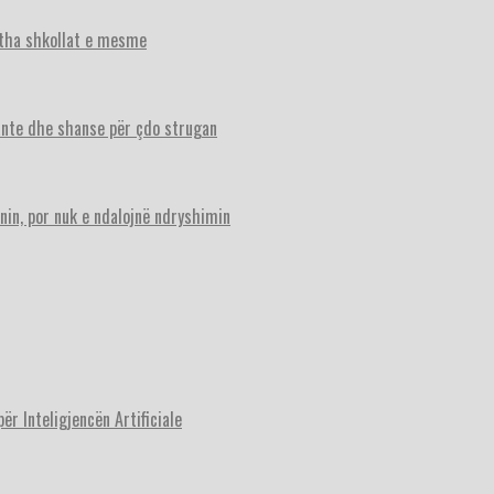
itha shkollat e mesme
ante dhe shanse për çdo strugan
nin, por nuk e ndalojnë ndryshimin
r Inteligjencën Artificiale