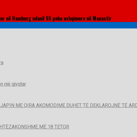
nor në Hamburg ndanë 55 pako ushqimore në Manastir
ra
 një gjyqtar
QË JAPIN ME QIRA AKOMODIME DUHET TË DEKLAROJNË TË A
SHTËZAKONSHME MË 18 TETOR