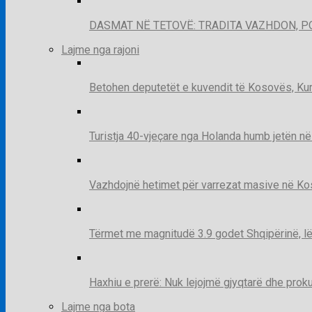
DASMAT NË TETOVË: TRADITA VAZHDON, 
Lajme nga rajoni
Betohen deputetët e kuvendit të Kosovës, Kur
Turistja 40-vjeçare nga Holanda humb jetën në
Vazhdojnë hetimet për varrezat masive në Kosov
Tërmet me magnitudë 3.9 godet Shqipërinë, lë
Haxhiu e prerë: Nuk lejojmë gjyqtarë dhe prok
Lajme nga bota