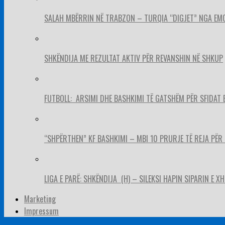
SALAH MBËRRIN NË TRABZON – TURQIA “DIGJET” NGA EM
SHKËNDIJA ME REZULTAT AKTIV PËR REVANSHIN NË SHKUP
FUTBOLL: ARSIMI DHE BASHKIMI TË GATSHËM PËR SFIDAT 
“SHPËRTHEN” KF BASHKIMI – MBI 10 PRURJE TË REJA PËR 
LIGA E PARË: SHKËNDIJA (H) – SILEKSI HAPIN SIPARIN E X
Marketing
Impressum