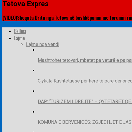
Tetova Expres
(VIDEO)Shoqata Drita nga Tetova në bashkëpunim me forumin ri
Ballina
Lajme
Lajme nga vendi
Mashtrohet tetovari, mbetet pa veturë e pa pa
Gjykata Kushtetuese për herë të parë denoncon
DAP: “TURIZËM I DREJTË” – QYTETARËT 
KOMUNA E BËRVENICËS: ZGJEDHJET E JA