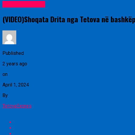
Lajme nga vendi
(VIDEO)Shoqata Drita nga Tetova në bashkë
Published
2 years ago
on
April 1, 2024
By
TetovaExpres