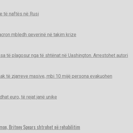
e të naftës në Rusi
Macron mbledh qeverinë në takim krize
disa të plagosur nga të shtënat në Uashington. Arrestohet autori
ak të zjarreve masive, mbi 10 mijë persona evakuohen
t euro, të rejat janë unike
imon, Britney Spears shtrohet në rehabilitim