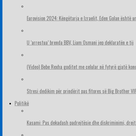
Eurovision 2024: Këngëtarja e Izraelit, Eden Golan është 
U ‘arrestua’ brenda BBV, Liam Osmani jep deklaratën e tij
(Video) Bebe Rexha goditet me celular në fytyrë gjatë konc
Stresi dedikim për prindërit pas fitores së Big Brother VIP
Politikë
Kasami: Pas dekadash padrejtësie dhe diskriminimi, drejt