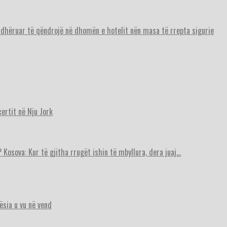
urdhëruar të qëndrojë në dhomën e hotelit nën masa të rrepta sigurie
ertit në Nju Jork
 Kosova: Kur të gjitha rrugët ishin të mbyllura, dera juaj…
ësia u vu në vend