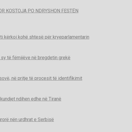
POR KOSTOJA PO NDRYSHON FESTËN
ti kërkoi kohë shtesë për kryeparlamentarin
 sy të fëmijëve në bregdetin grekë
ë, në pritje të procesit të identifikimit
kundjet ndihen edhe në Tiranë
urorë nën urdhrat e Serbisë