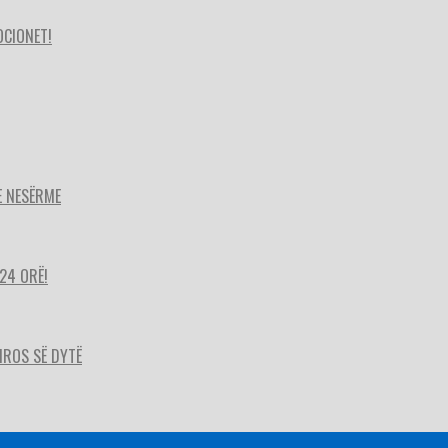
OCIONET!
E NESËRME
24 ORË!
HIROS SË DYTË