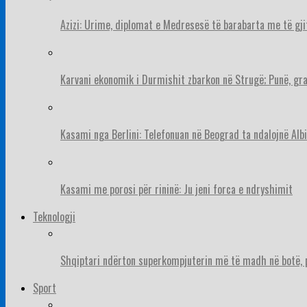
Azizi: Urime, diplomat e Medresesë të barabarta me të gj
Karvani ekonomik i Durmishit zbarkon në Strugë; Punë, gr
Kasami nga Berlini: Telefonuan në Beograd ta ndalojnë Albi
Kasami me porosi për rininë: Ju jeni forca e ndryshimit
Teknologji
Shqiptari ndërton superkompjuterin më të madh në botë, pë
Sport