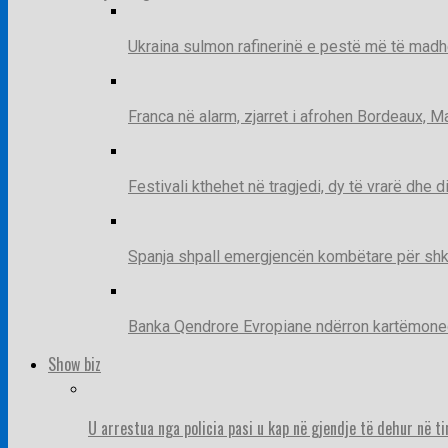
Ukraina sulmon rafinerinë e pestë më të madh
Franca në alarm, zjarret i afrohen Bordeaux, 
Festivali kthehet në tragjedi, dy të vrarë dhe 
Spanja shpall emergjencën kombëtare për shk
Banka Qendrore Evropiane ndërron kartëmonedha
Show biz
U arrestua nga policia pasi u kap në gjendje të dehur në t