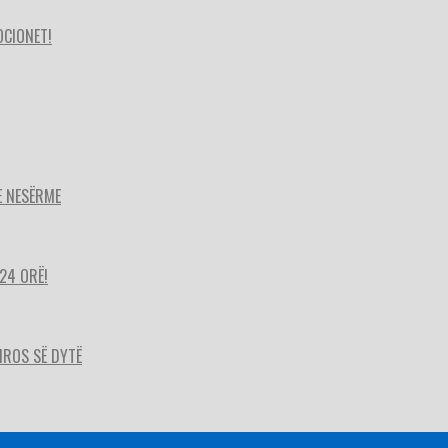
OCIONET!
E NESËRME
24 ORË!
HIROS SË DYTË