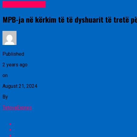
Lajme nga vendi
MPB-ja në kërkim të të dyshuarit të tretë p
Published
2 years ago
on
August 21, 2024
By
TetovaExpres