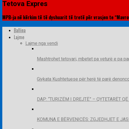
Tetova Expres
MPB-ja në kërkim të të dyshuarit të tretë për vrasjen te “Mavrov
Ballina
Lajme
Lajme nga vendi
Mashtrohet tetovari, mbetet pa veturë e pa pa
Gjykata Kushtetuese për herë të parë denoncon
DAP: “TURIZËM I DREJTË” – QYTETARËT 
KOMUNA E BËRVENICËS: ZGJEDHJET E JA