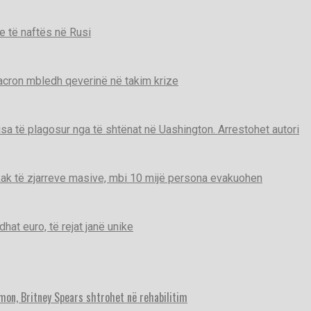
e të naftës në Rusi
Macron mbledh qeverinë në takim krize
disa të plagosur nga të shtënat në Uashington. Arrestohet autori
ak të zjarreve masive, mbi 10 mijë persona evakuohen
t euro, të rejat janë unike
imon, Britney Spears shtrohet në rehabilitim