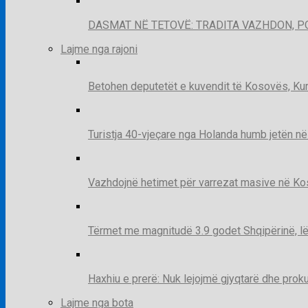
DASMAT NË TETOVË: TRADITA VAZHDON, 
Lajme nga rajoni
Betohen deputetët e kuvendit të Kosovës, Kur
Turistja 40-vjeçare nga Holanda humb jetën në
Vazhdojnë hetimet për varrezat masive në Kosov
Tërmet me magnitudë 3.9 godet Shqipërinë, lë
Haxhiu e prerë: Nuk lejojmë gjyqtarë dhe prok
Lajme nga bota