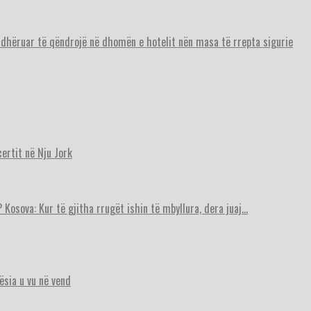
urdhëruar të qëndrojë në dhomën e hotelit nën masa të rrepta sigurie
ertit në Nju Jork
 Kosova: Kur të gjitha rrugët ishin të mbyllura, dera juaj…
ësia u vu në vend