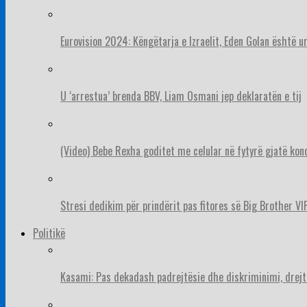
Eurovision 2024: Këngëtarja e Izraelit, Eden Golan është 
U ‘arrestua’ brenda BBV, Liam Osmani jep deklaratën e tij
(Video) Bebe Rexha goditet me celular në fytyrë gjatë konc
Stresi dedikim për prindërit pas fitores së Big Brother VIP
Politikë
Kasami: Pas dekadash padrejtësie dhe diskriminimi, drejt