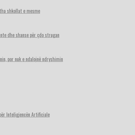
itha shkollat e mesme
ante dhe shanse për çdo strugan
nin, por nuk e ndalojnë ndryshimin
r Inteligjencën Artificiale