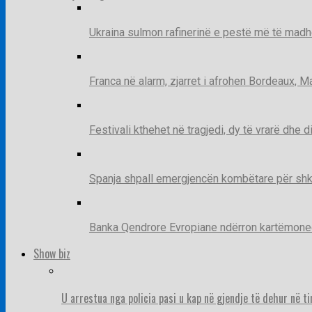
Ukraina sulmon rafinerinë e pestë më të madh
Franca në alarm, zjarret i afrohen Bordeaux, 
Festivali kthehet në tragjedi, dy të vrarë dhe 
Spanja shpall emergjencën kombëtare për shk
Banka Qendrore Evropiane ndërron kartëmonedha
Show biz
U arrestua nga policia pasi u kap në gjendje të dehur në t