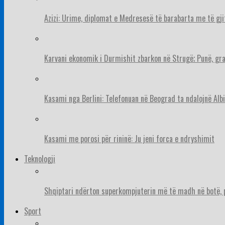
Azizi: Urime, diplomat e Medresesë të barabarta me të gj
Karvani ekonomik i Durmishit zbarkon në Strugë; Punë, gr
Kasami nga Berlini: Telefonuan në Beograd ta ndalojnë Albi
Kasami me porosi për rininë: Ju jeni forca e ndryshimit
Teknologji
Shqiptari ndërton superkompjuterin më të madh në botë, pë
Sport