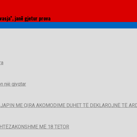
asja”, janë gjetur prova
ra
 një gjyqtar
QË JAPIN ME QIRA AKOMODIME DUHET TË DEKLAROJNË TË A
SHTËZAKONSHME MË 18 TETOR