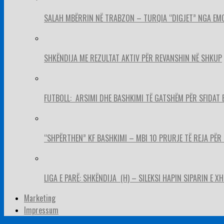
SALAH MBËRRIN NË TRABZON – TURQIA “DIGJET” NGA EM
SHKËNDIJA ME REZULTAT AKTIV PËR REVANSHIN NË SHKUP
FUTBOLL: ARSIMI DHE BASHKIMI TË GATSHËM PËR SFIDAT 
“SHPËRTHEN” KF BASHKIMI – MBI 10 PRURJE TË REJA PËR 
LIGA E PARË: SHKËNDIJA (H) – SILEKSI HAPIN SIPARIN E X
Marketing
Impressum