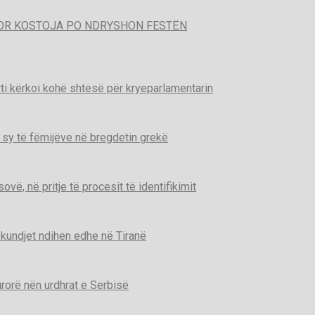
POR KOSTOJA PO NDRYSHON FESTËN
ti kërkoi kohë shtesë për kryeparlamentarin
 sy të fëmijëve në bregdetin grekë
ë, në pritje të procesit të identifikimit
kundjet ndihen edhe në Tiranë
urorë nën urdhrat e Serbisë