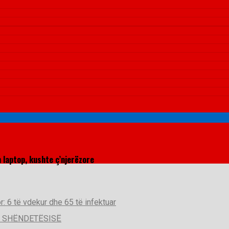
 laptop, kushte ç’njerëzore
r: 6 të vdekur dhe 65 të infektuar
Ë SHËNDETËSISË