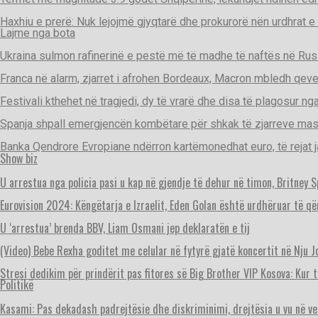
Haxhiu e prerë: Nuk lejojmë gjyqtarë dhe prokurorë nën urdhrat e
Lajme nga bota
Ukraina sulmon rafinerinë e pestë më të madhe të naftës në Rus
Franca në alarm, zjarret i afrohen Bordeaux, Macron mbledh qeve
Festivali kthehet në tragjedi, dy të vrarë dhe disa të plagosur ng
Spanja shpall emergjencën kombëtare për shkak të zjarreve ma
Banka Qendrore Evropiane ndërron kartëmonedhat euro, të rejat j
Show biz
U arrestua nga policia pasi u kap në gjendje të dehur në timon, Britney 
Eurovision 2024: Këngëtarja e Izraelit, Eden Golan është urdhëruar të q
U ‘arrestua’ brenda BBV, Liam Osmani jep deklaratën e tij
(Video) Bebe Rexha goditet me celular në fytyrë gjatë koncertit në Nju J
Stresi dedikim për prindërit pas fitores së Big Brother VIP Kosova: Kur t
Politikë
Kasami: Pas dekadash padrejtësie dhe diskriminimi, drejtësia u vu në v