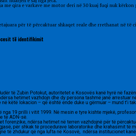
ht ndarjen e saj nga jeta.
a me qira e varkave me motor deri në 30 kuaj fuqi nuk kërkon pa
ajuara për të përcaktuar shkaqet reale dhe rrethanat në të cil
cesit të identifikimit
udër të Zubin Potokut, autoritetet e Kosovës kanë hyrë në fazën e
ndërsa hetimet vazhdojn dhe dy persona tashmë janë arrestuar në
e në këtë lokacion – që është ende duke u gërmuar – mund t’i tak
që nga 19 prilli i vitit 1999. Në mesin e tyre kishte mjekë, profesor
ave të ADN-së.
et forenzike, ndërsa hetimet në terren vazhdojnë për të përcaktu
ë zgjasë, për shkak të procedurave laboratorike dhe krahasimit t
jnë të zhdukur që nga lufta në Kosovë, ndërsa institucionet kan