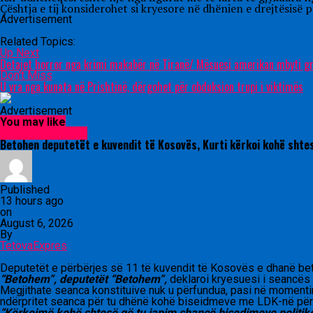
Çështja e tij konsiderohet si kryesore në dhënien e drejtësisë p
Advertisement
Related Topics:
Up Next
Detajet horror nga krimi makabër në Tiranë/ Mësuesi amerikan mbyti grua
Don't Miss
U vra nga kunata në Prishtinë, dërgohet për obduksion trupi i viktimës
Advertisement
You may like
Lajme nga rajoni
Betohen deputetët e kuvendit të Kosovës, Kurti kërkoi kohë shte
Published
13 hours ago
on
August 6, 2026
By
TetovaExpres
Deputetët e përbërjes së 11 të kuvendit të Kosovës e dhanë bet
“Betohem”, deputetët “Betohem”,
deklaroi kryesuesi i seancës 
Megjithate seanca konstituive nuk u përfundua, pasi në momentin 
ndërpritet seanca për tu dhënë kohë biseidmeve me LDK-në për 
“Kërkojmë kohë shtesë që tu japim shancë bisedimeve politike