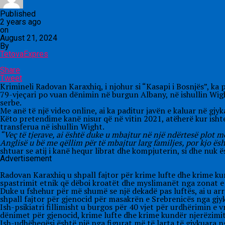
Published
2 years ago
on
August 21, 2024
By
TetovaExpres
Share
Tweet
Krimineli Radovan Karaxhiq, i njohur si “Kasapi i Bosnjës”, ka 
79-vjeçari po vuan dënimin në burgun Albany, në ishullin Wigh
serbe.
Me anë të një video online, ai ka paditur javën e kaluar në g
Këto pretendime kanë nisur që në vitin 2021, atëherë kur ishte
transferua në ishullin Wight.
“Veç të tjerave, ai është duke u mbajtur në një ndërtesë plot me
Anglisë u bë me qëllim për të mbajtur larg familjes, por kjo ë
shtuar se atij i kanë hequr librat dhe kompjuterin, si dhe nuk ës
Advertisement
Radovan Karaxhiq u shpall fajtor për krime lufte dhe krime ku
spastrimit etnik që dëboi kroatët dhe myslimanët nga zonat e
Duke u fshehur për më shumë se një dekadë pas luftës, ai u ar
shpall fajtor për gjenocid për masakrën e Srebrenicës nga gjy
Ish-psikiatri fillimisht u burgos për 40 vjet për urdhërimin e
dënimet për gjenocid, krime lufte dhe krime kundër njerëzimit
Ish-udhëheqësi është një nga figurat më të larta të gjykuara n