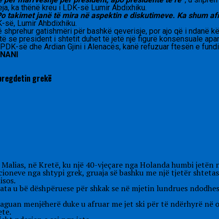
ja, ka thënë kreu i LDK-së Lumir Abdixhiku.
takimet janë të mira në aspektin e diskutimeve. Ka shum afr
K-së, Lumir Ahbdixhiku.
prehur gatishmëri për bashkë qeverisje, por ajo që i ndanë këto 
ë se president i shtetit duhet të jetë një figurë konsensuale apar
i PDK-së dhe Ardian Gjini i Alenacës, kanë refuzuar ftesën e fund
INANI
 bregdetin grekë
Malias, në Kretë, ku një 40-vjeçare nga Holanda humbi jetën n
cioneve nga shtypi grek, gruaja së bashku me një tjetër shteta
isos.
ituata u bë dëshpëruese për shkak se në mjetin lundrues ndodhes
aguan menjëherë duke u afruar me jet ski për të ndërhyrë në op
ete.