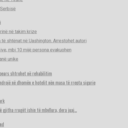
 Serbisë
i
rinë në takim krize
a të shtënat në Uashington. Arrestohet autori
sive, mbi 10 mijë persona evakuohen
anë unike
Spears shtrohet në rehabilitim
ëndrojë në dhomën e hotelit nën masa të rrepta sigurie
ork
ë gjitha rrugët ishin të mbyllura, dera juaj…
end