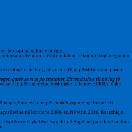
ohet laptopi në qelinë e burgut.
it, ndërsa pretendon si është ndaluar të komunikojë në gjuhën
e duke u mbajtur në burg në kushte të papërshtatshme pasi u
gon qartë se si ai po trajtohet. Zhvendosja e tij në jug të
 vajza e tij për agjencinë boshnjake të lajmeve SRNA, duke
Bosnjës, Sarajevë dhe për mbikëqyrjen e një fushate të
gosllavinë në korrik të 2008-ës. Në vitin 2016, Karaxhiq u
ytë Botërore. Gjykatësit e apelit në Hagë më parë lanë në fuqi
m.