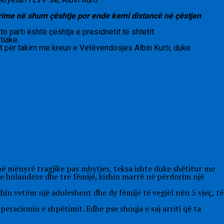
ime në shum çështje por ende kemi distancë në çëstjen
parti është çështja e presidnetit të shtetit.
tiake.
it për takim me kreun e Vetëvendosjes Albin Kurti, duke
ë mënyrë tragjike pas mbytjes, teksa ishte duke shëtitur me
se holandeze dhe tre fëmijë, kishin marrë në përdorim një
hin vetëm një adoleshent dhe dy fëmijë të vegjël nën 5 vjeç, të
eracionin e shpëtimit. Edhe pse shoqja e saj arriti që ta