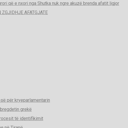
rori që e nxori nga Shutka nuk ngre akuzë brenda afatit ligjor
 ZGJIDHJE AFATGJATE
esë për kryeparlamentarin
 bregdetin grekë
cesit të identifikimit
he në Tiranë