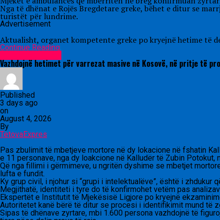
Mjekët e ambulancës që mbërritën në breg konfirmuan zyrtaris
Nga të dhënat e Rojës Bregdetare greke, bëhet e ditur se marrj
turistët për lundrime.
Advertisement
Aktualisht, organet kompetente greke po kryejnë hetime të det
Continue Reading
Lajme nga rajoni
Vazhdojnë hetimet për varrezat masive në Kosovë, në pritje të pro
Published
3 days ago
on
August 4, 2026
By
TetovaExpres
Pas zbulimit të mbetjeve mortore në dy lokacione në fshatin Kall
e 11 personave, nga dy loakcione në Kalludër të Zubin Potokut, 
Që nga fillimi i gërmimeve, u ngritën dyshime se mbetjet mortor
lufta e fundit.
Ky grup civil, i njohur si “grupi i intelektualëve”, është i zhdukur 
Megjithatë, identiteti i tyre do të konfirmohet vetëm pas analiz
Ekspertët e Institutit të Mjekësisë Ligjore po kryejnë ekzaminim
Autoritetet kanë bërë të ditur se procesi i identifikimit mund t
Sipas të dhënave zyrtare, mbi 1.600 persona vazhdojnë të figuro