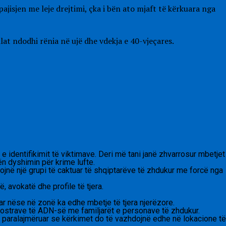
jisjen me leje drejtimi, çka i bën ato mjaft të kërkuara nga
at ndodhi rënia në ujë dhe vdekja e 40-vjeçares.
 identifikimit të viktimave. Deri më tani janë zhvarrosur mbetjet
n dyshimin për krime lufte.
ojnë një grupi të caktuar të shqiptarëve të zhdukur me forcë nga
ë, avokatë dhe profile të tjera.
ar nëse në zonë ka edhe mbetje të tjera njerëzore.
ë mostrave të ADN-së me familjarët e personave të zhdukur.
ë paralajmëruar se kërkimet do të vazhdojnë edhe në lokacione të