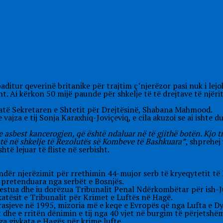
paditur qeverinë britanike për trajtim ç’njerëzor pasi nuk i lej
t. Ai kërkon 50 mijë paunde për shkelje të të drejtave të njër
jykatë Sekretaren e Shtetit për Drejtësinë, Shabana Mahmood.
 vajza e tij Sonja Karaxhiq-Joviçeviq, e cila akuzoi se ai isht
 asbest kancerogjen, që është ndaluar në të gjithë botën. Kjo tre
shtë në shkelje të Rezolutës së Kombeve të Bashkuara”
, shprehej
htë lejuar të fliste në serbisht.
ndër njerëzimit për rrethimin 44-mujor serb të kryeqytetit të 
 pretenduara nga serbët e Bosnjës.
restua dhe iu dorëzua Tribunalit Penal Ndërkombëtar për ish-Ju
katësit e Tribunalit për Krimet e Luftës në Hagë.
 vrasjeve në 1995, mizoria më e keqe e Evropës që nga Lufta e D
 dhe e rritën dënimin e tij nga 40 vjet në burgim të përjetshë
ga gjykata e Hagës për krime lufte.