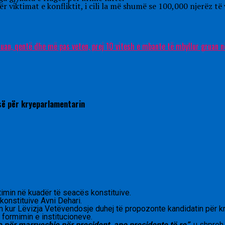
ër viktimat e konfliktit, i cili la më shumë se 100,000 njerëz t
n, qentë dhe më pas veten, prej 10 vitesh e mbante të mbyllur gruan në 
së për kryeparlamentarin
imin në kuadër të seacës konstituive.
konstituive Avni Dehari.
kur Lëvizja Vetëvendosje duhej të propozonte kandidatin për kryet
formimin e institucioneve.
 për marrveshje për president, apo presidente të re”
, u shpreh