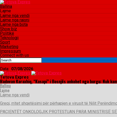
Ballina
Lajme
Lajme nga vendi
Lajme nga rajoni
Lajme nga bota
Show biz
Politikë
Teknologji
Sport
Marketing
Impressum
Connect with us
Data:
07/08/2026
Tetova Expres
Radovan Karaxhiq, “Kasapi” i Bosnjës ankohet nga burgu: Nuk kam
Ballina
Lajme
Lajme nga vendi
Greqi, rritet shqetësimi për përhapjen e virusit të Nilit Perëndimo
PACIENTËT ONKOLOGJIK PROTESTUAN PARA MINISTRISË S