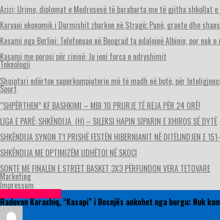
Azizi: Urime, diplomat e Medresesë të barabarta me të gjitha shkollat
Karvani ekonomik i Durmishit zbarkon në Strugë; Punë, grante dhe shan
Kasami nga Berlini: Telefonuan në Beograd ta ndalojnë Albinin, por nuk e
Kasami me porosi për rininë: Ju jeni forca e ndryshimit
Teknologji
Shqiptari ndërton superkompjuterin më të madh në botë, për Inteligjencë
Sport
“SHPËRTHEN” KF BASHKIMI – MBI 10 PRURJE TË REJA PËR 24 ORË!
LIGA E PARË: SHKËNDIJA (H) – SILEKSI HAPIN SIPARIN E XHIROS SË DYTË
SHKËNDIJA SYNON T’I PRISHË FESTËN HIBERNIANIT NË DITËLINDJEN E 151-
SHKËNDIJA ME OPTIMIZËM UDHËTOI NË SKOCI
SONTE ME FINALEN E STREET BASKET 3X3 PËRFUNDON VERA TETOVARE
Marketing
Impressum
Lajme nga rajoni
Radovan Karaxhiq, “Kasapi” i Bosnjës ankohet nga burgu: Nuk kam