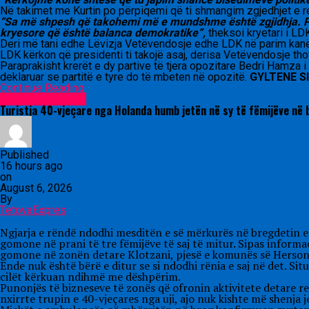
Në takimet me Kurtin po përpiqemi që ti shmangim zgjedhjet e re
“Sa më shpesh që takohemi më e mundshme është zgjidhja. Po 
kryesore që është balanca demokratike”,
theksoi kryetari i LD
Deri më tani edhe Lëvizja Vetëvendosje edhe LDK në parim kanë sh
LDK kërkon që presidenti ti takojë asaj, derisa Vetëvendosje thot
Paraprakisht krerët e dy partive të tjera opozitare Bedri Hamza 
deklaruar se partitë e tyre do të mbeten në opozitë.
GYLTENE S
Continue Reading
Lajme nga rajoni
Turistja 40-vjeçare nga Holanda humb jetën në sy të fëmijëve në
Published
16 hours ago
on
August 6, 2026
By
TetovaExpres
Ngjarja e rëndë ndodhi mesditën e së mërkurës në bregdetin e 
gomone në prani të tre fëmijëve të saj të mitur. Sipas informa
gomone në zonën detare Klotzani, pjesë e komunës së Herson
Ende nuk është bërë e ditur se si ndodhi rënia e saj në det. S
cilët kërkuan ndihmë me dëshpërim.
Punonjës të bizneseve të zonës që ofronin aktivitete detare re
nxirrte trupin e 40-vjeçares nga uji, ajo nuk kishte më shenja j