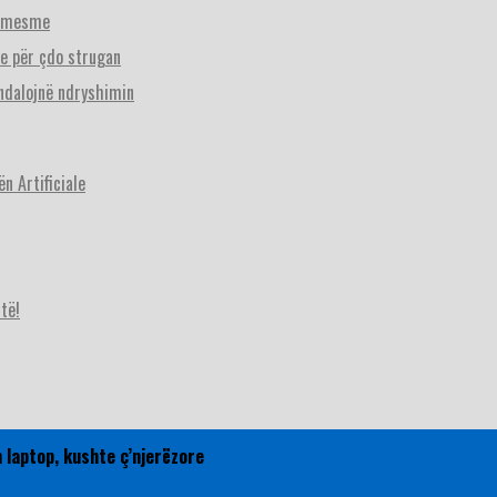
 e mesme
se për çdo strugan
 ndalojnë ndryshimin
n Artificiale
të!
 laptop, kushte ç’njerëzore