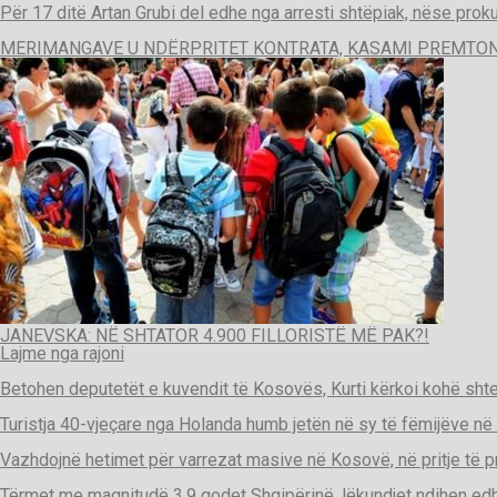
Për 17 ditë Artan Grubi del edhe nga arresti shtëpiak, nëse proku
MERIMANGAVE U NDËRPRITET KONTRATA, KASAMI PREMTON
JANEVSKA: NË SHTATOR 4.900 FILLORISTË MË PAK?!
Lajme nga rajoni
Betohen deputetët e kuvendit të Kosovës, Kurti kërkoi kohë sht
Turistja 40-vjeçare nga Holanda humb jetën në sy të fëmijëve në
Vazhdojnë hetimet për varrezat masive në Kosovë, në pritje të pro
Tërmet me magnitudë 3.9 godet Shqipërinë, lëkundjet ndihen ed