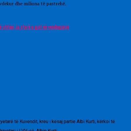
ë vdekur dhe miliona të pastrehë.
shtëpi, ja çfarë u gjet në vendngjarje
arë të Kuvendit, kreu i kësaj partie Albi Kurti, kërkoi të
 kryetari i LVV-së, Albin Kurti.