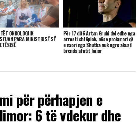
NTËT ONKOLOGJIK
Për 17 ditë Artan Grubi del edhe nga
STUAN PARA MINISTRISË SË
arresti shtëpiak, nëse prokurori që
ETËSISË
e nxori nga Shutka nuk ngre akuzë
brenda afatit ligjor
imi për përhapjen e
ndimor: 6 të vdekur dhe