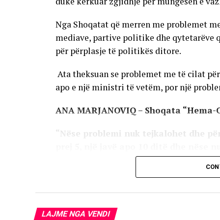
duke kërkuar zgjidhje për mungesën e vaz
Nga Shoqatat që merren me problemet me të
mediave, partive politike dhe qytetarëve 
për përplasje të politikës ditore.
Ata theksuan se problemet me të cilat përb
apo e një ministri të vetëm, por një problem
ANA MARJANOVIQ – Shoqata “Hema-
“Nëse problemi nuk tejkalohet dhe për
prej 5, një javë apo 10 ditë dhe nëse n
është problemi, do të dalim para të gj
CON
klinike ku thuhet se ne mund ta anuloj
kaluara na mban në pasiguri, pa marrë
ka qenë në pushtet. Nuk kërkojmë priv
LAJME NGA VENDI