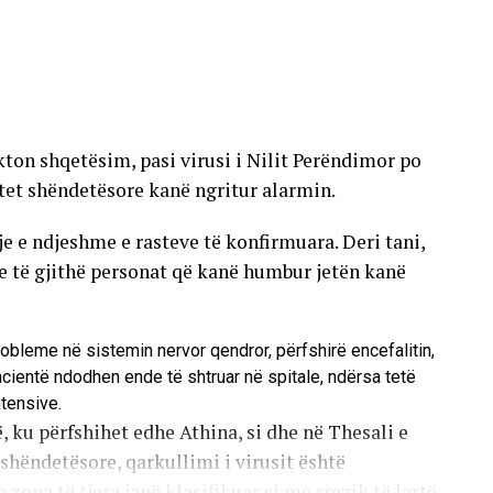
ton shqetësim, pasi virusi i Nilit Perëndimor po
tet shëndetësore kanë ngritur alarmin.
tje e ndjeshme e rasteve të konfirmuara. Deri tani,
he të gjithë personat që kanë humbur jetën kanë
robleme në sistemin nervor qendror, përfshirë encefalitin,
pacientë ndodhen ende të shtruar në spitale, ndërsa tetë
ntensive.
, ku përfshihet edhe Athina, si dhe në Thesali e
hëndetësore, qarkullimi i virusit është
 zona të tjera janë klasifikuar si me rrezik të lartë,