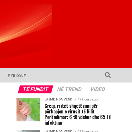
IMPRESSUM
TË FUNDIT
NË TREND
VIDEO
LAJME NGA VENDI
17 hours ago
Greqi, rritet shqetësimi për
përhapjen e virusit të Nilit
Perëndimor: 6 të vdekur dhe 65 të
infektuar
LAJME NGA VENDI
17 hours ago