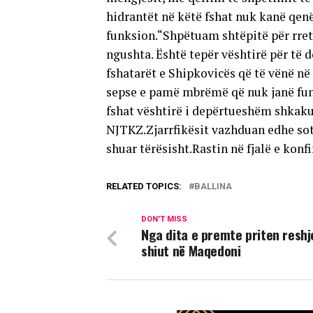
hidrantët në këtë fshat nuk kanë qen
funksion.“Shpëtuam shtëpitë për rreth
ngushta. Është tepër vështirë për të 
fshatarët e Shipkovicës që të vënë në
sepse e pamë mbrëmë që nuk janë funk
fshat vështirë i depërtueshëm shkaku 
NJTKZ.Zjarrfikësit vazhduan edhe sot 
shuar tërësisht.Rastin në fjalë e kon
RELATED TOPICS:
BALLINA
DON'T MISS
Nga dita e premte priten reshj
shiut në Maqedoni