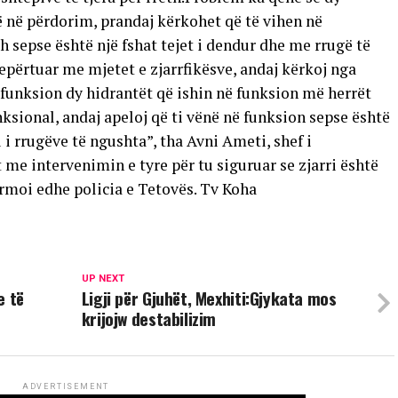
ë në përdorim, prandaj kërkohet që të vihen në
 sepse është një fshat tejet i dendur dhe me rrugë të
depërtuar me mjetet e zjarrfikësve, andaj kërkoj nga
 funksion dy hidrantët që ishin në funksion më herrët
sional, andaj apeloj që ti vënë në funksion sepse është
i rrugëve të ngushta”, tha Avni Ameti, shef i
me intervenimin e tyre për tu siguruar se zjarri është
firmoi edhe policia e Tetovës. Tv Koha
UP NEXT
e të
Ligji për Gjuhët, Mexhiti:Gjykata mos
krijojw destabilizim
ADVERTISEMENT