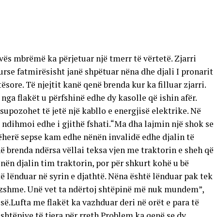
ës mbrëmë ka përjetuar një tmerr të vërtetë. Zjarri
rse fatmirësisht janë shpëtuar nëna dhe djali I pronarit
ore. Të njejtit kanë qenë brenda kur ka filluar zjarri.
 nga flakët u përfshinë edhe dy kasolle që ishin afër.
supozohet të jetë një kabllo e energjisë elektrike. Në
e ndihmoi edhe i gjithë fshati.“Ma dha lajmin një shok se
herë sepse kam edhe nënën invalidë edhe djalin të
ë brenda ndërsa vëllai teksa vjen me traktorin e sheh që
 nën djalin tim traktorin, por për shkurt kohë u bë
të lënduar në syrin e djathtë. Nëna është lënduar pak tek
vizshme. Unë vet ta ndërtoj shtëpinë më nuk mundem”,
së.Lufta me flakët ka vazhduar deri në orët e para të
shtëpive të tjera për rreth.Problem ka qenë se dy