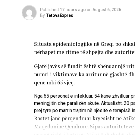
Published
17 hours ago
on
August 6, 2026
By
TetovaExpres
Situata epidemiologjike në Greqi po shkak
përhapet me ritme të shpejta dhe autorite
Gjatë javës së fundit është shënuar një rri
numri i viktimave ka arritur në gjashtë d
qenë mbi 65 vjeç.
Nga 65 personat e infektuar, 54 kanë zhvilluar p
meningjitin dhe paralizën akute. Aktualisht, 20 
prej tyre po marrin trajtim në njësitë e terapisë i
Rastet janë përqendruar kryesisht në Atikë
Maqedoninë Qendrore. Sipas autoriteteve s
veçanërisht i lartë në Atikë. Ndërkohë, disa