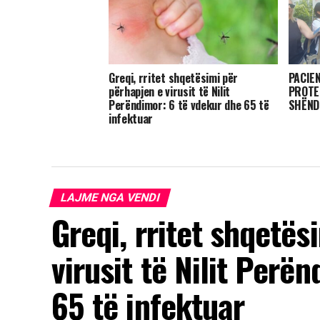
Greqi, rritet shqetësimi për
PACIE
përhapjen e virusit të Nilit
PROTE
Perëndimor: 6 të vdekur dhe 65 të
SHËND
infektuar
LAJME NGA VENDI
Greqi, rritet shqetës
virusit të Nilit Perë
65 të infektuar