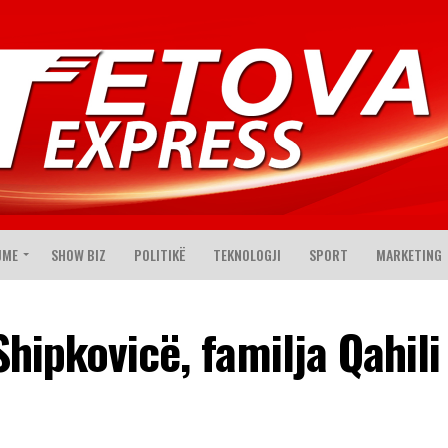
JME
SHOW BIZ
POLITIKË
TEKNOLOGJI
SPORT
MARKETING
Shipkovicë, familja Qahili