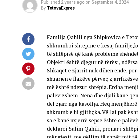
Published
2 years ago
on
September 4, 2024
By
TetovaExpres
Familja Qahili nga Shipkovica e Tetov
shkrumboi shtëpinë e kësaj familje,ku
të shtëpisë që kanë probleme shëndetës
Objekti është djegur në tërësi, ndërsa
Shkaqet e zjarrit nuk dihen ende, por 
shuarjen e flakëve përveç zjarrfikësv
më është ndezur shtëpia. Erdha menjë
palëvizshëm. Nëna dhe djali kanë qen
del zjarr nga kasollja. Heq menjëherë
shkrumb e hi gjithçka. Vëllai pak ësh
sa e kanë nxjerrë sepse është e palë
deklaroi Salim Qahili, pronar i shtëpi
mëngjesit, me qëllim të shpëtimit të 