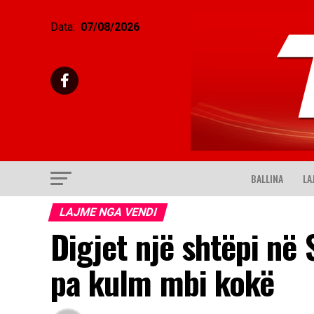
Data:
07/08/2026
BALLINA
LA
LAJME NGA VENDI
Digjet një shtëpi në 
pa kulm mbi kokë