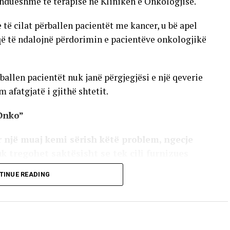
hdueshme të terapisë në Klinikën e Onkologjisë.
 cilat përballen pacientët me kancer, u bë apel
që të ndalojnë përdorimin e pacientëve onkologjikë
allen pacientët nuk janë përgjegjësi e një qeverie
 afatgjatë i gjithë shtetit.
Onko”
 një muaj kemi sërish këtë problem, ngecje
uk tregohet saktësisht se tek cili furnizues
ithë institucioneve. Nuk ekzistojnë studime
TINUE READING
më terapinë për 10 ditë. Ky shtet për 5 vite të
 parasysh se cili ka qenë Ministër dhe kush
ilegje por terapi në kohë dhe në vazhdimësi”