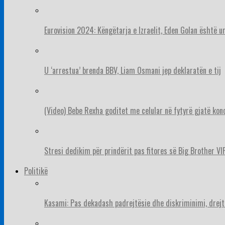
Eurovision 2024: Këngëtarja e Izraelit, Eden Golan është 
U ‘arrestua’ brenda BBV, Liam Osmani jep deklaratën e tij
(Video) Bebe Rexha goditet me celular në fytyrë gjatë konc
Stresi dedikim për prindërit pas fitores së Big Brother VIP
Politikë
Kasami: Pas dekadash padrejtësie dhe diskriminimi, drejt