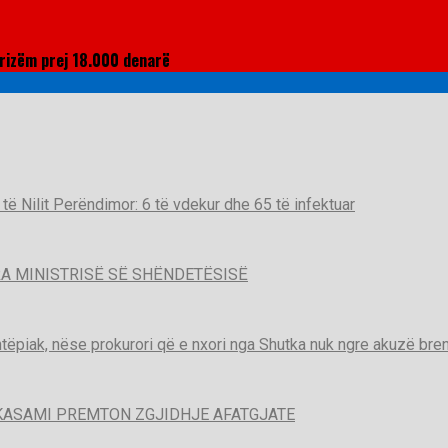
urizëm prej 18.000 denarë
t të Nilit Perëndimor: 6 të vdekur dhe 65 të infektuar
A MINISTRISË SË SHËNDETËSISË
htëpiak, nëse prokurori që e nxori nga Shutka nuk ngre akuzë brend
KASAMI PREMTON ZGJIDHJE AFATGJATE