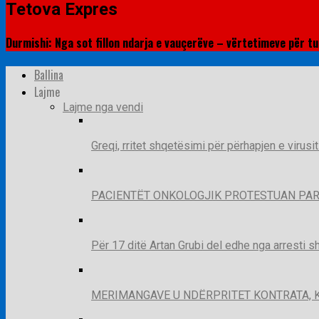
Tetova Expres
Durmishi: Nga sot fillon ndarja e vauçerëve – vërtetimeve për t
Ballina
Lajme
Lajme nga vendi
Greqi, rritet shqetësimi për përhapjen e virusi
PACIENTËT ONKOLOGJIK PROTESTUAN PAR
Për 17 ditë Artan Grubi del edhe nga arresti s
MERIMANGAVE U NDËRPRITET KONTRATA, 