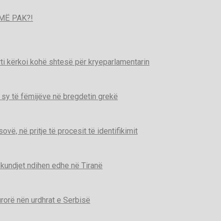
MË PAK?!
ti kërkoi kohë shtesë për kryeparlamentarin
 sy të fëmijëve në bregdetin grekë
ë, në pritje të procesit të identifikimit
kundjet ndihen edhe në Tiranë
urorë nën urdhrat e Serbisë