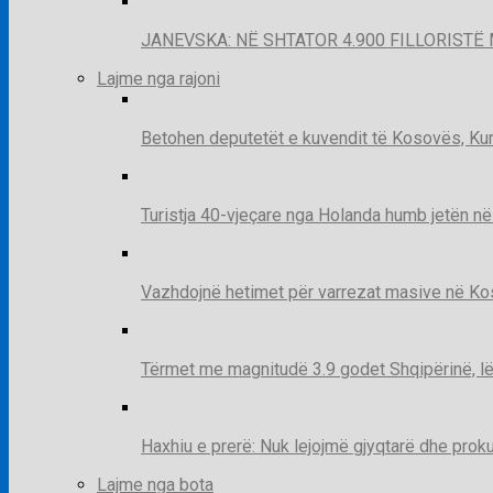
JANEVSKA: NË SHTATOR 4.900 FILLORISTË 
Lajme nga rajoni
Betohen deputetët e kuvendit të Kosovës, Kur
Turistja 40-vjeçare nga Holanda humb jetën në
Vazhdojnë hetimet për varrezat masive në Kosov
Tërmet me magnitudë 3.9 godet Shqipërinë, lë
Haxhiu e prerë: Nuk lejojmë gjyqtarë dhe prok
Lajme nga bota