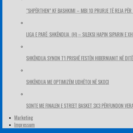
“SHPËRTHEN” KF BASHKIMI – MBI 10 PRURJE TË REJA PËR 
LIGA E PARË: SHKËNDIJA (H) – SILEKSI HAPIN SIPARIN E X
SHKËNDIJA SYNON T’I PRISHË FESTËN HIBERNIANIT NË DITËL
SHKËNDIJA ME OPTIMIZËM UDHËTOI NË SKOCI
SONTE ME FINALEN E STREET BASKET 3X3 PËRFUNDON VER
Marketing
Impressum