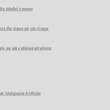
itha shkollat e mesme
ante dhe shanse për çdo strugan
nin, por nuk e ndalojnë ndryshimin
r Inteligjencën Artificiale