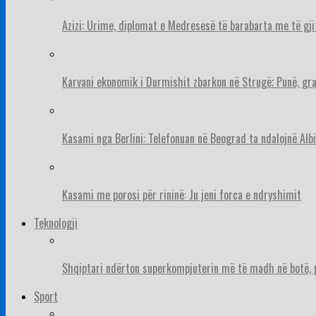
Azizi: Urime, diplomat e Medresesë të barabarta me të gj
Karvani ekonomik i Durmishit zbarkon në Strugë; Punë, gr
Kasami nga Berlini: Telefonuan në Beograd ta ndalojnë Albi
Kasami me porosi për rininë: Ju jeni forca e ndryshimit
Teknologji
Shqiptari ndërton superkompjuterin më të madh në botë, pë
Sport