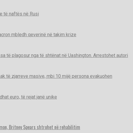
e të naftës në Rusi
Macron mbledh qeverinë në takim krize
disa të plagosur nga të shtënat në Uashington. Arrestohet autori
ak të zjarreve masive, mbi 10 mijë persona evakuohen
t euro, të rejat janë unike
imon, Britney Spears shtrohet në rehabilitim