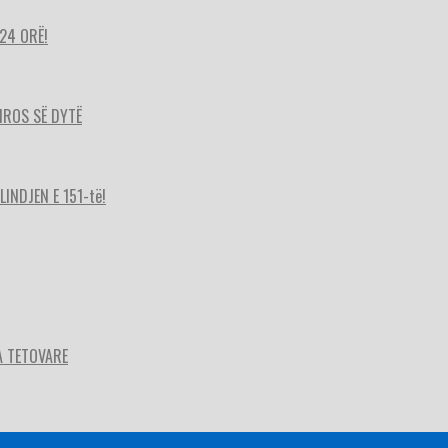
24 ORË!
HIROS SË DYTË
INDJEN E 151-të!
A TETOVARE