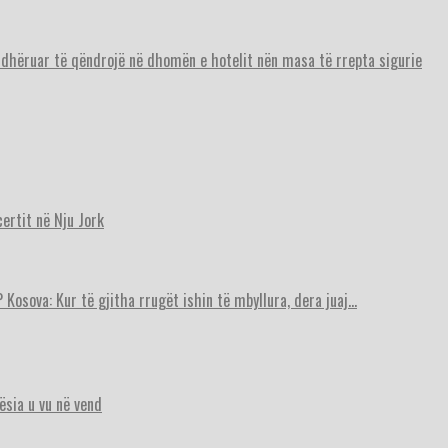
urdhëruar të qëndrojë në dhomën e hotelit nën masa të rrepta sigurie
ertit në Nju Jork
 Kosova: Kur të gjitha rrugët ishin të mbyllura, dera juaj…
ësia u vu në vend