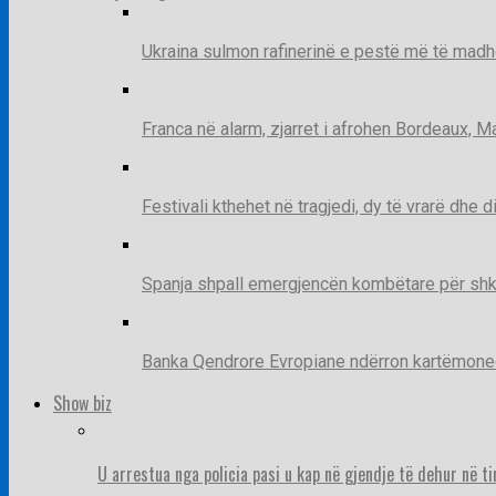
Ukraina sulmon rafinerinë e pestë më të madh
Franca në alarm, zjarret i afrohen Bordeaux, 
Festivali kthehet në tragjedi, dy të vrarë dhe 
Spanja shpall emergjencën kombëtare për shk
Banka Qendrore Evropiane ndërron kartëmonedha
Show biz
U arrestua nga policia pasi u kap në gjendje të dehur në t