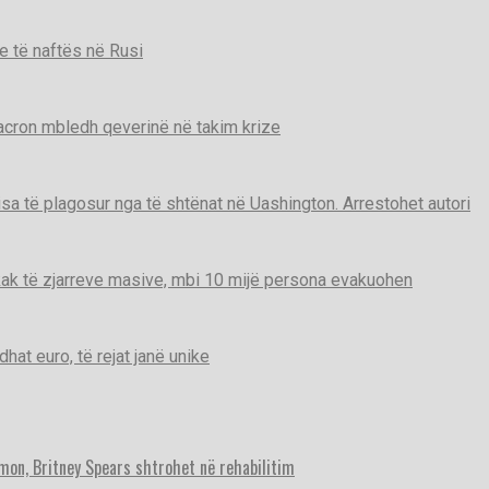
e të naftës në Rusi
Macron mbledh qeverinë në takim krize
disa të plagosur nga të shtënat në Uashington. Arrestohet autori
ak të zjarreve masive, mbi 10 mijë persona evakuohen
t euro, të rejat janë unike
imon, Britney Spears shtrohet në rehabilitim