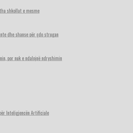
itha shkollat e mesme
ante dhe shanse për çdo strugan
nin, por nuk e ndalojnë ndryshimin
r Inteligjencën Artificiale