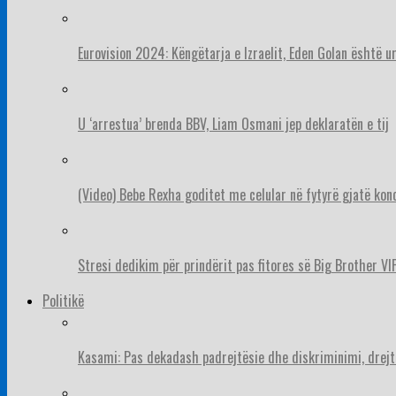
Eurovision 2024: Këngëtarja e Izraelit, Eden Golan është 
U ‘arrestua’ brenda BBV, Liam Osmani jep deklaratën e tij
(Video) Bebe Rexha goditet me celular në fytyrë gjatë konc
Stresi dedikim për prindërit pas fitores së Big Brother VIP
Politikë
Kasami: Pas dekadash padrejtësie dhe diskriminimi, drejt