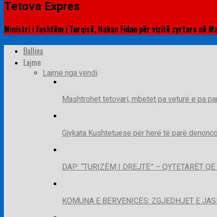
Tetova Expres
Ministri i Jashtëm i Turqisë, Hakan Fidan për vizitë zyrtare në M
Ballina
Lajme
Lajme nga vendi
Mashtrohet tetovari, mbetet pa veturë e pa pa
Gjykata Kushtetuese për herë të parë denoncon
DAP: “TURIZËM I DREJTË” – QYTETARËT 
KOMUNA E BËRVENICËS: ZGJEDHJET E JA