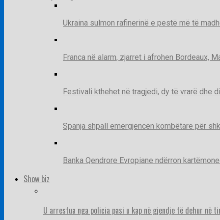
Ukraina sulmon rafinerinë e pestë më të madh
Franca në alarm, zjarret i afrohen Bordeaux, 
Festivali kthehet në tragjedi, dy të vrarë dhe 
Spanja shpall emergjencën kombëtare për shk
Banka Qendrore Evropiane ndërron kartëmonedha
Show biz
U arrestua nga policia pasi u kap në gjendje të dehur në t