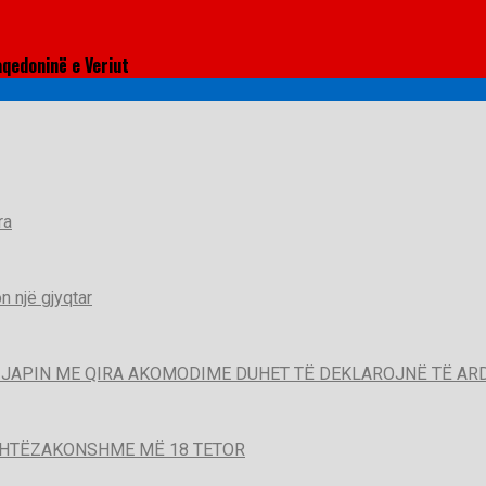
aqedoninë e Veriut
ra
 një gjyqtar
QË JAPIN ME QIRA AKOMODIME DUHET TË DEKLAROJNË TË A
SHTËZAKONSHME MË 18 TETOR