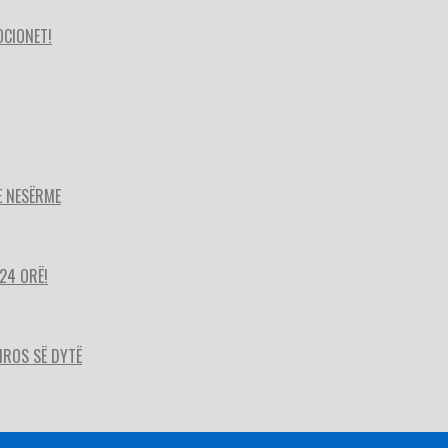
OCIONET!
E NESËRME
24 ORË!
HIROS SË DYTË