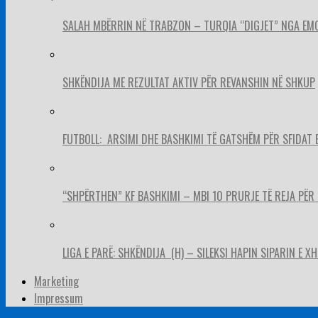
SALAH MBËRRIN NË TRABZON – TURQIA “DIGJET” NGA EM
SHKËNDIJA ME REZULTAT AKTIV PËR REVANSHIN NË SHKUP
FUTBOLL: ARSIMI DHE BASHKIMI TË GATSHËM PËR SFIDAT 
“SHPËRTHEN” KF BASHKIMI – MBI 10 PRURJE TË REJA PËR 
LIGA E PARË: SHKËNDIJA (H) – SILEKSI HAPIN SIPARIN E X
Marketing
Impressum