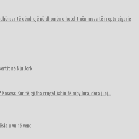
urdhëruar të qëndrojë në dhomën e hotelit nën masa të rrepta sigurie
ertit në Nju Jork
 Kosova: Kur të gjitha rrugët ishin të mbyllura, dera juaj…
ësia u vu në vend