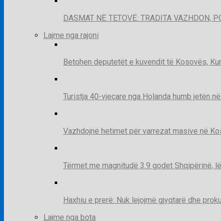
DASMAT NË TETOVË: TRADITA VAZHDON, 
Lajme nga rajoni
Betohen deputetët e kuvendit të Kosovës, Kur
Turistja 40-vjeçare nga Holanda humb jetën në
Vazhdojnë hetimet për varrezat masive në Kosov
Tërmet me magnitudë 3.9 godet Shqipërinë, lë
Haxhiu e prerë: Nuk lejojmë gjyqtarë dhe prok
Lajme nga bota