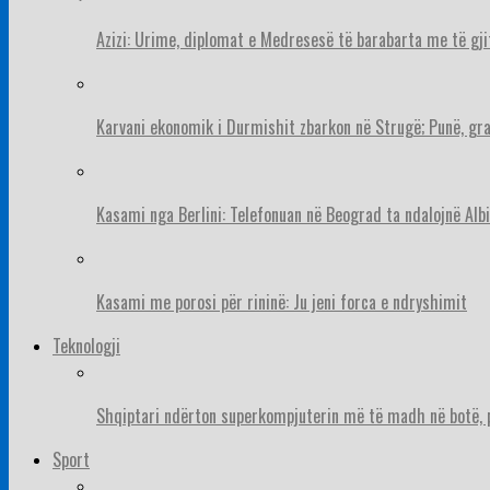
Azizi: Urime, diplomat e Medresesë të barabarta me të gj
Karvani ekonomik i Durmishit zbarkon në Strugë; Punë, gr
Kasami nga Berlini: Telefonuan në Beograd ta ndalojnë Albi
Kasami me porosi për rininë: Ju jeni forca e ndryshimit
Teknologji
Shqiptari ndërton superkompjuterin më të madh në botë, pë
Sport