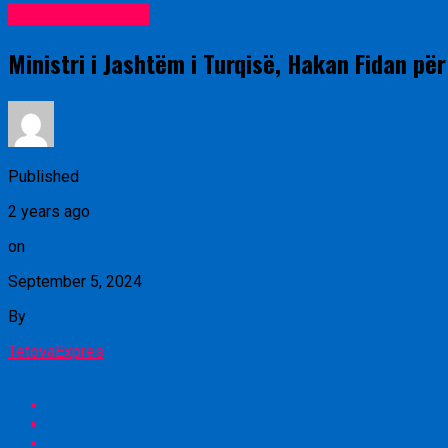
Lajme nga vendi
Ministri i Jashtëm i Turqisë, Hakan Fidan pë
Published
2 years ago
on
September 5, 2024
By
TetovaExpres