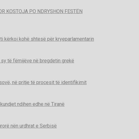
POR KOSTOJA PO NDRYSHON FESTËN
ti kërkoi kohë shtesë për kryeparlamentarin
 sy të fëmijëve në bregdetin grekë
ë, në pritje të procesit të identifikimit
kundjet ndihen edhe në Tiranë
urorë nën urdhrat e Serbisë