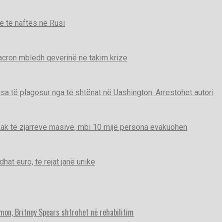
e të naftës në Rusi
Macron mbledh qeverinë në takim krize
disa të plagosur nga të shtënat në Uashington. Arrestohet autori
ak të zjarreve masive, mbi 10 mijë persona evakuohen
t euro, të rejat janë unike
imon, Britney Spears shtrohet në rehabilitim