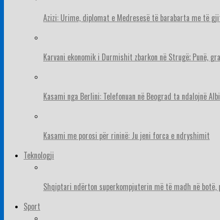
Azizi: Urime, diplomat e Medresesë të barabarta me të gj
Karvani ekonomik i Durmishit zbarkon në Strugë; Punë, gr
Kasami nga Berlini: Telefonuan në Beograd ta ndalojnë Albi
Kasami me porosi për rininë: Ju jeni forca e ndryshimit
Teknologji
Shqiptari ndërton superkompjuterin më të madh në botë, pë
Sport