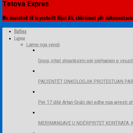
Tetova Expres
Me iniciativë të kryeshefit Rijat Ali, shërbimet për dokumentaci
Ballina
Lajme
Lajme nga vendi
Greqi, rritet shqetësimi për përhapjen e virusi
PACIENTËT ONKOLOGJIK PROTESTUAN PAR
Për 17 ditë Artan Grubi del edhe nga arresti s
MERIMANGAVE U NDËRPRITET KONTRATA, 