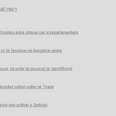
MË PAK?!
ti kërkoi kohë shtesë për kryeparlamentarin
 sy të fëmijëve në bregdetin grekë
ë, në pritje të procesit të identifikimit
kundjet ndihen edhe në Tiranë
urorë nën urdhrat e Serbisë