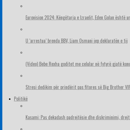
Eurovision 2024: Këngëtarja e Izraelit, Eden Golan është 
U ‘arrestua’ brenda BBV, Liam Osmani jep deklaratën e tij
(Video) Bebe Rexha goditet me celular në fytyrë gjatë konc
Stresi dedikim për prindërit pas fitores së Big Brother VIP
Politikë
Kasami: Pas dekadash padrejtësie dhe diskriminimi, drejt