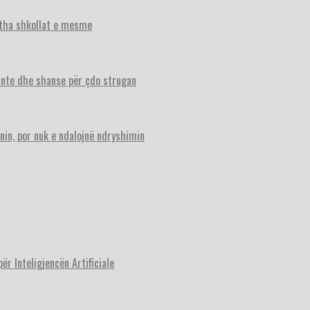
itha shkollat e mesme
ante dhe shanse për çdo strugan
nin, por nuk e ndalojnë ndryshimin
r Inteligjencën Artificiale