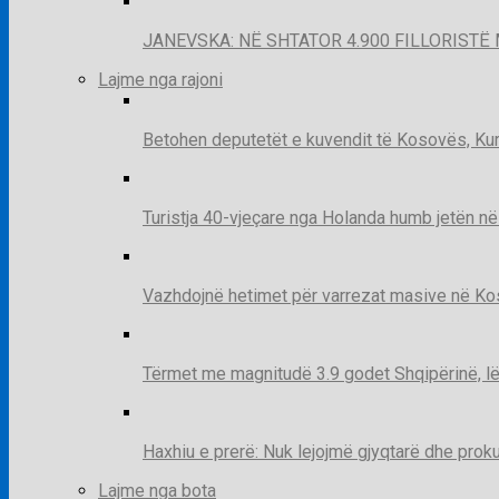
JANEVSKA: NË SHTATOR 4.900 FILLORISTË 
Lajme nga rajoni
Betohen deputetët e kuvendit të Kosovës, Kur
Turistja 40-vjeçare nga Holanda humb jetën në
Vazhdojnë hetimet për varrezat masive në Kosov
Tërmet me magnitudë 3.9 godet Shqipërinë, lë
Haxhiu e prerë: Nuk lejojmë gjyqtarë dhe prok
Lajme nga bota