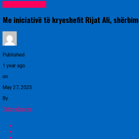
Lajme nga vendi
Me iniciativë të kryeshefit Rijat Ali, shërb
Published
1 year ago
on
May 27, 2025
By
TetovaExpres