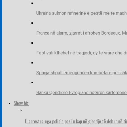
Ukraina sulmon rafinerinë e pestë më të madh
Franca në alarm, zjarret i afrohen Bordeaux, 
Festivali kthehet në tragjedi, dy të vrarë dhe 
Spanja shpall emergjencën kombëtare për shk
Banka Qendrore Evropiane ndërron kartëmonedha
Show biz
U arrestua nga policia pasi u kap në gjendje të dehur në t