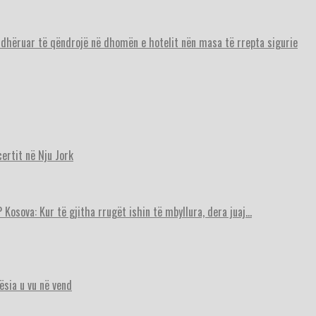
urdhëruar të qëndrojë në dhomën e hotelit nën masa të rrepta sigurie
ertit në Nju Jork
 Kosova: Kur të gjitha rrugët ishin të mbyllura, dera juaj…
ësia u vu në vend