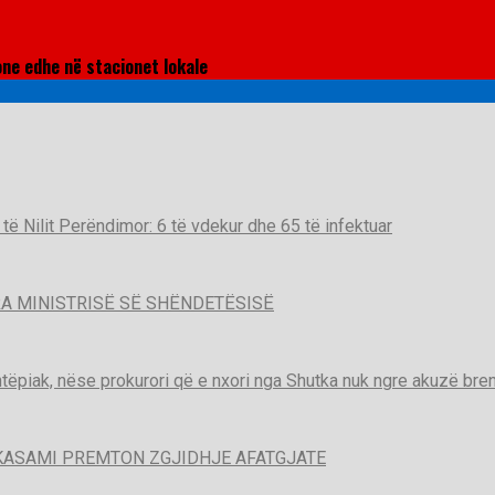
one edhe në stacionet lokale
t të Nilit Perëndimor: 6 të vdekur dhe 65 të infektuar
A MINISTRISË SË SHËNDETËSISË
htëpiak, nëse prokurori që e nxori nga Shutka nuk ngre akuzë brend
KASAMI PREMTON ZGJIDHJE AFATGJATE