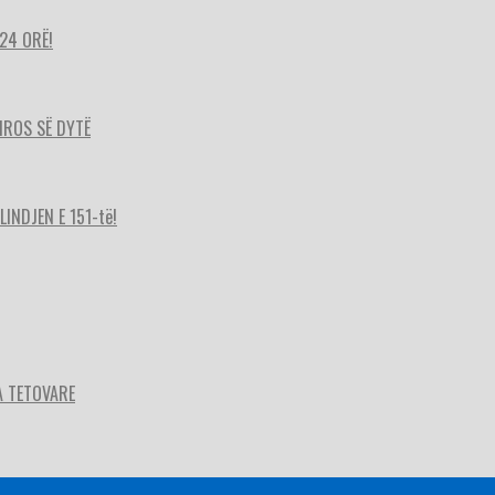
24 ORË!
HIROS SË DYTË
INDJEN E 151-të!
A TETOVARE