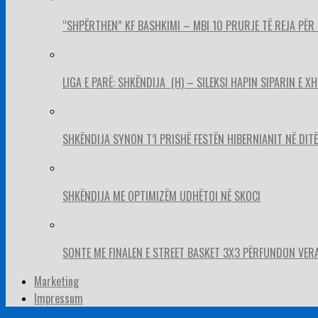
“SHPËRTHEN” KF BASHKIMI – MBI 10 PRURJE TË REJA PËR 
LIGA E PARË: SHKËNDIJA (H) – SILEKSI HAPIN SIPARIN E X
SHKËNDIJA SYNON T’I PRISHË FESTËN HIBERNIANIT NË DITËL
SHKËNDIJA ME OPTIMIZËM UDHËTOI NË SKOCI
SONTE ME FINALEN E STREET BASKET 3X3 PËRFUNDON VER
Marketing
Impressum