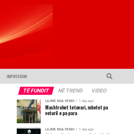
IMPRESSUM
TË FUNDIT
NË TREND
VIDEO
LAJME NGA VENDI
1 day ago
Mashtrohet tetovari, mbetet pa
veturë e pa para
LAJME NGA VENDI
1 day ago