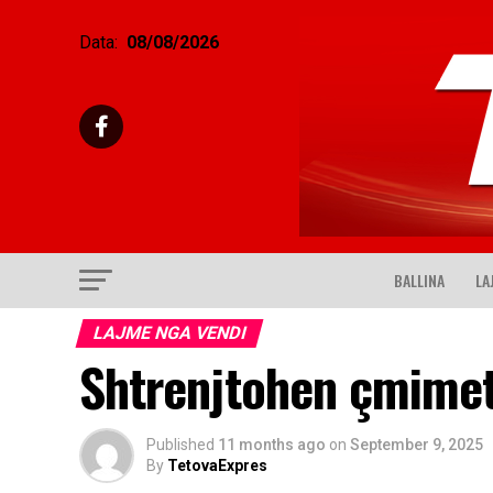
Data:
08/08/2026
BALLINA
LA
LAJME NGA VENDI
Shtrenjtohen çmimet 
Published
11 months ago
on
September 9, 2025
By
TetovaExpres