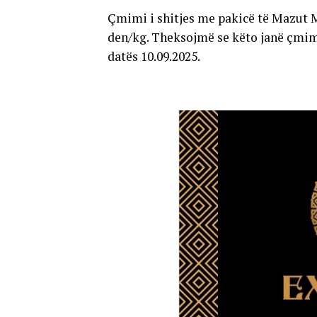
Çmimi i shitjes me pakicë të Mazut M-
den/kg. Theksojmë se këto janë çmime
datës 10.09.2025.