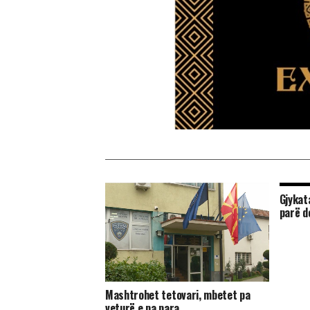
Gjykat
parë d
Mashtrohet tetovari, mbetet pa
veturë e pa para