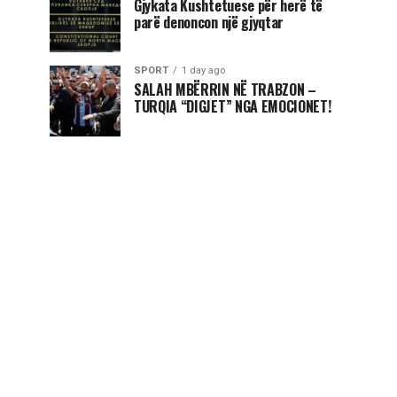
Gjykata Kushtetuese për herë të
parë denoncon një gjyqtar
SPORT
1 day ago
SALAH MBËRRIN NË TRABZON –
TURQIA “DIGJET” NGA EMOCIONET!