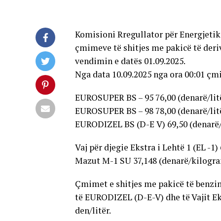
Komisioni Rregullator për Energjetikë
çmimeve të shitjes me pakicë të deriv
vendimin e datës 01.09.2025.
Nga data 10.09.2025 nga ora 00:01 çm
EUROSUPER BS – 95 76,00 (denarë/lit
EUROSUPER BS – 98 78,00 (denarë/lit
EURODIZEL BS (D-Е V) 69,50 (denarë/
Vaj për djegie Ekstra i Lehtë 1 (EL -1)
Mazut М-1 SU 37,148 (denarë/kilogr
Çmimet e shitjes me pakicë të benz
të EURODIZEL (D-E-V) dhe të Vajit Eks
den/litër.