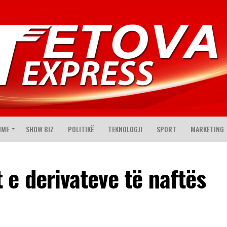
JME
SHOW BIZ
POLITIKË
TEKNOLOGJI
SPORT
MARKETING
e derivateve të naftës