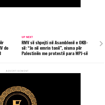
UP NEXT
për
RMV së shpejti në Asamblenë e OKB-
MV do
së: “Jo në emrin tonë”, nisma për
B
Palestinën me protestë para MPJ-së
ADVERTISEMENT