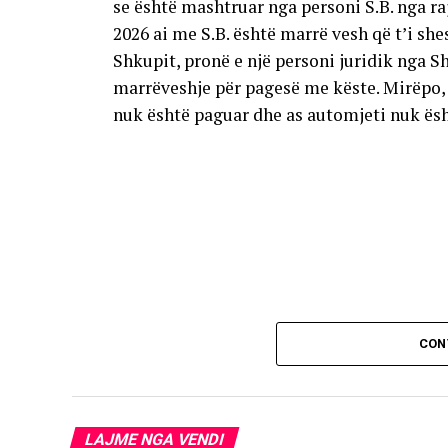
se është mashtruar nga personi S.B. nga raj
2026 ai me S.B. është marrë vesh që t’i sh
Shkupit, pronë e një personi juridik nga S
marrëveshje për pagesë me këste. Mirëpo, 
nuk është paguar dhe as automjeti nuk ësh
CON
LAJME NGA VENDI