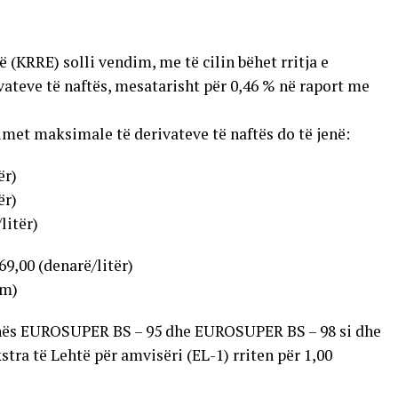
 (KRRE) solli vendim, me të cilin bëhet rritja e
ateve të naftës, mesatarisht për 0,46 % në raport me
imet maksimale të derivateve të naftës do të jenë:
ër)
ër)
litër)
 69,00 (denarë/litër)
am)
inës EUROSUPER BS – 95 dhe EUROSUPER BS – 98 si dhe
tra të Lehtë për amvisëri (EL-1) rriten për 1,00