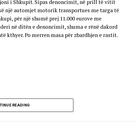
oni i Shkupit. Sipas denoncimit, në prill të vitit
esë një automjet motorik transportues me targa të
hkupi, për një shumë prej 11.000 eurove me
deri në ditën e denoncimit, shuma e rënë dakord
të kthyer. Po merren masa për zbardhjen e rastit.
TINUE READING