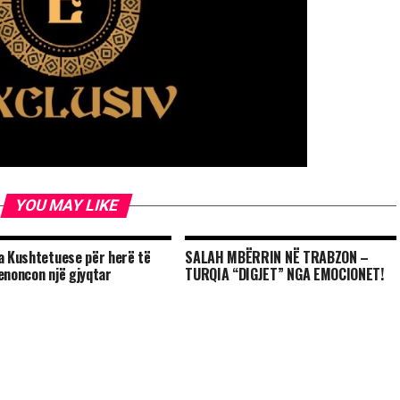
YOU MAY LIKE
a Kushtetuese për herë të
SALAH MBËRRIN NË TRABZON –
enoncon një gjyqtar
TURQIA “DIGJET” NGA EMOCIONET!