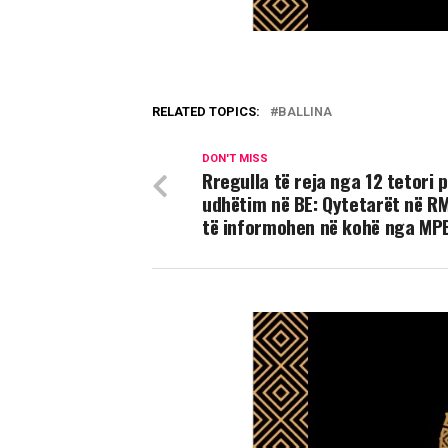
RELATED TOPICS:
BALLINA
DON'T MISS
Rregulla të reja nga 12 tetori 
udhëtim në BE: Qytetarët në R
të informohen në kohë nga MP