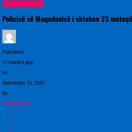
Lajme nga vendi
Policisë së Maqedonisë i shtohen 23 motoçik
Published
11 months ago
on
September 10, 2025
By
TetovaExpres