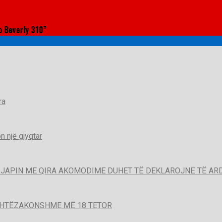
o Beverly 310”
ra
 një gjyqtar
QË JAPIN ME QIRA AKOMODIME DUHET TË DEKLAROJNË TË A
SHTËZAKONSHME MË 18 TETOR