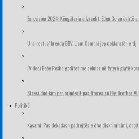
Eurovision 2024: Këngëtarja e Izraelit, Eden Golan është 
U ‘arrestua’ brenda BBV, Liam Osmani jep deklaratën e tij
(Video) Bebe Rexha goditet me celular në fytyrë gjatë konc
Stresi dedikim për prindërit pas fitores së Big Brother VIP
Politikë
Kasami: Pas dekadash padrejtësie dhe diskriminimi, drejt