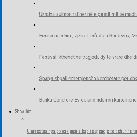
Ukraina sulmon rafinerinë e pestë më të madh
Franca në alarm, zjarret i afrohen Bordeaux, 
Festivali kthehet në tragjedi, dy të vrarë dhe 
Spanja shpall emergjencën kombëtare për shk
Banka Qendrore Evropiane ndërron kartëmonedha
Show biz
U arrestua nga policia pasi u kap në gjendje të dehur në t