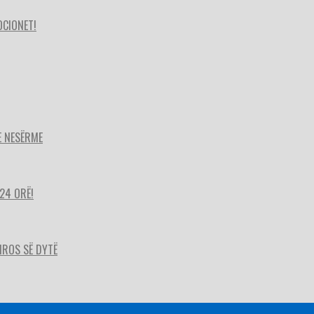
OCIONET!
E NESËRME
24 ORË!
HIROS SË DYTË