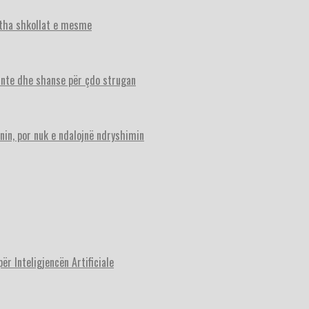
itha shkollat e mesme
ante dhe shanse për çdo strugan
nin, por nuk e ndalojnë ndryshimin
r Inteligjencën Artificiale