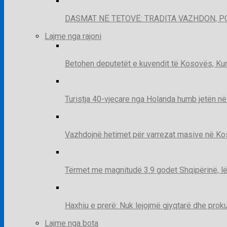
DASMAT NË TETOVË: TRADITA VAZHDON, 
Lajme nga rajoni
Betohen deputetët e kuvendit të Kosovës, Kur
Turistja 40-vjeçare nga Holanda humb jetën në
Vazhdojnë hetimet për varrezat masive në Kosov
Tërmet me magnitudë 3.9 godet Shqipërinë, lë
Haxhiu e prerë: Nuk lejojmë gjyqtarë dhe prok
Lajme nga bota