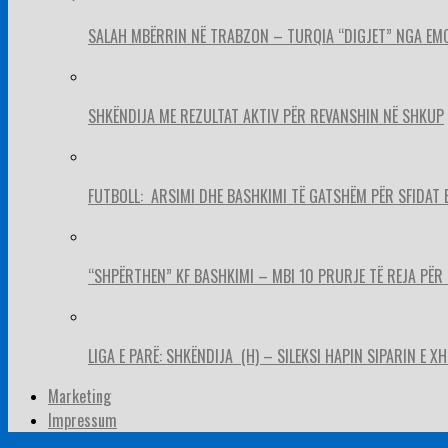
SALAH MBËRRIN NË TRABZON – TURQIA “DIGJET” NGA EM
SHKËNDIJA ME REZULTAT AKTIV PËR REVANSHIN NË SHKUP
FUTBOLL: ARSIMI DHE BASHKIMI TË GATSHËM PËR SFIDAT 
“SHPËRTHEN” KF BASHKIMI – MBI 10 PRURJE TË REJA PËR 
LIGA E PARË: SHKËNDIJA (H) – SILEKSI HAPIN SIPARIN E X
Marketing
Impressum