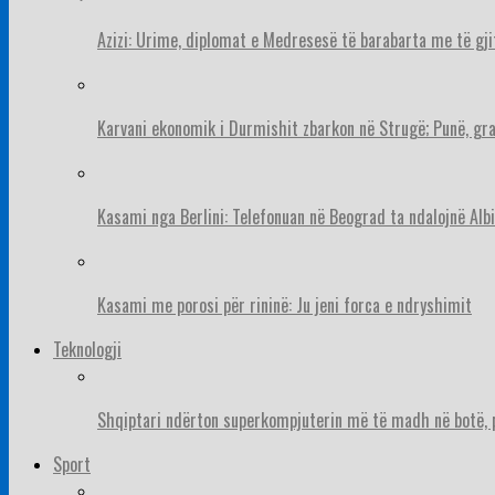
Azizi: Urime, diplomat e Medresesë të barabarta me të gj
Karvani ekonomik i Durmishit zbarkon në Strugë; Punë, gr
Kasami nga Berlini: Telefonuan në Beograd ta ndalojnë Albi
Kasami me porosi për rininë: Ju jeni forca e ndryshimit
Teknologji
Shqiptari ndërton superkompjuterin më të madh në botë, pë
Sport