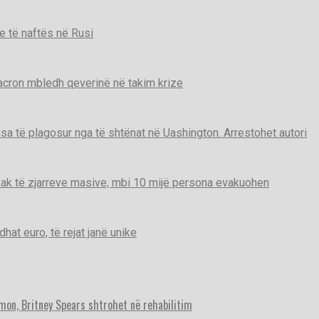
e të naftës në Rusi
Macron mbledh qeverinë në takim krize
disa të plagosur nga të shtënat në Uashington. Arrestohet autori
ak të zjarreve masive, mbi 10 mijë persona evakuohen
t euro, të rejat janë unike
imon, Britney Spears shtrohet në rehabilitim