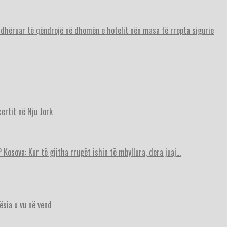
urdhëruar të qëndrojë në dhomën e hotelit nën masa të rrepta sigurie
ertit në Nju Jork
 Kosova: Kur të gjitha rrugët ishin të mbyllura, dera juaj…
ësia u vu në vend