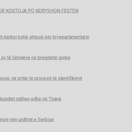
POR KOSTOJA PO NDRYSHON FESTËN
ti kërkoi kohë shtesë për kryeparlamentarin
 sy të fëmijëve në bregdetin grekë
ë, në pritje të procesit të identifikimit
kundjet ndihen edhe në Tiranë
urorë nën urdhrat e Serbisë