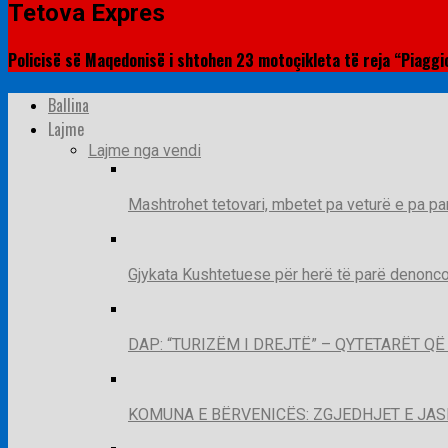
Tetova Expres
Policisë së Maqedonisë i shtohen 23 motoçikleta të reja “Piaggi
Ballina
Lajme
Lajme nga vendi
Mashtrohet tetovari, mbetet pa veturë e pa pa
Gjykata Kushtetuese për herë të parë denoncon
DAP: “TURIZËM I DREJTË” – QYTETARËT 
KOMUNA E BËRVENICËS: ZGJEDHJET E JA