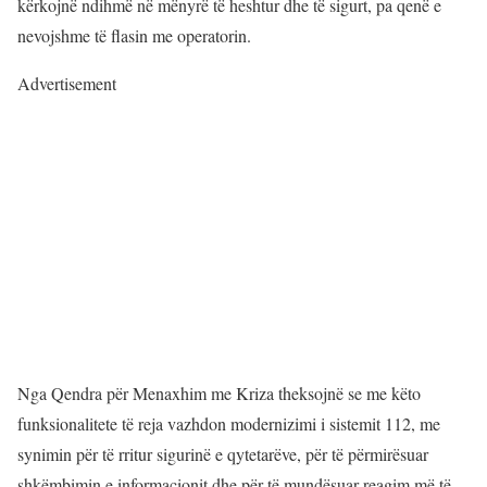
kërkojnë ndihmë në mënyrë të heshtur dhe të sigurt, pa qenë e
nevojshme të flasin me operatorin.
Advertisement
Nga Qendra për Menaxhim me Kriza theksojnë se me këto
funksionalitete të reja vazhdon modernizimi i sistemit 112, me
synimin për të rritur sigurinë e qytetarëve, për të përmirësuar
shkëmbimin e informacionit dhe për të mundësuar reagim më të