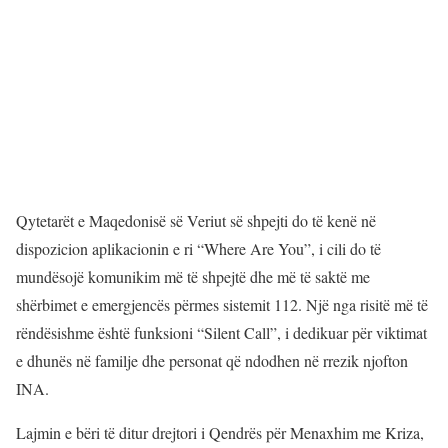
Qytetarët e Maqedonisë së Veriut së shpejti do të kenë në
dispozicion aplikacionin e ri “Where Are You”, i cili do të
mundësojë komunikim më të shpejtë dhe më të saktë me
shërbimet e emergjencës përmes sistemit 112. Një nga risitë më të
rëndësishme është funksioni “Silent Call”, i dedikuar për viktimat
e dhunës në familje dhe personat që ndodhen në rrezik njofton
INA.
Lajmin e bëri të ditur drejtori i Qendrës për Menaxhim me Kriza,