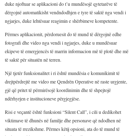
duke njoftuar se aplikacioni do t’u mundësojë qytetarëve të
dërgojnë automatikisht vendndodhjen e tyre të saktë nga vendi i
ngjarjes, duke lehtësuar reagimin e shërbimeve kompetente.
Përmes aplikacionit, përdoruesit do të mund të dërgojnë edhe
fotografi dhe video nga vendi i ngjarjes, duke u mundësuar
ekipeve të emergjencës të marrin informacion më të plotë dhe më
të saktë për situatën në terren.
Një tjetër funksionalitet i ri është mundësia e komunikimit të
drejtpërdrejtë me video me Qendrën Operative në raste urgjente,
gjë që pritet të përmirësojë koordinimin dhe të shpejtojë
ndërhyrjen e institucioneve përgjegjëse.
Risi e veçantë është funksioni “Silent Call”, i cili u dedikohet
viktimave të dhunës në familje dhe personave që ndodhen në
situata të rrezikshme. Përmes këtij opsioni, ata do të mund të