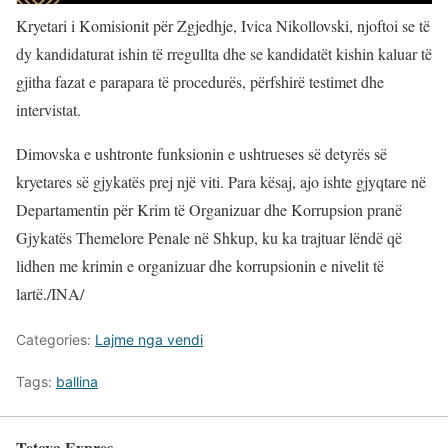
Kryetari i Komisionit për Zgjedhje, Ivica Nikollovski, njoftoi se të
dy kandidaturat ishin të rregullta dhe se kandidatët kishin kaluar të
gjitha fazat e parapara të procedurës, përfshirë testimet dhe
intervistat.
Dimovska e ushtronte funksionin e ushtrueses së detyrës së
kryetares së gjykatës prej një viti. Para kësaj, ajo ishte gjyqtare në
Departamentin për Krim të Organizuar dhe Korrupsion pranë
Gjykatës Themelore Penale në Shkup, ku ka trajtuar lëndë që
lidhen me krimin e organizuar dhe korrupsionin e nivelit të
lartë./INA/
Categories:
Lajme nga vendi
Tags:
ballina
Tetova Expres