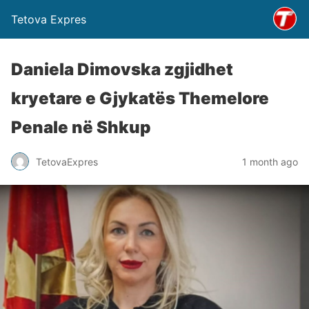
Tetova Expres
Daniela Dimovska zgjidhet
kryetare e Gjykatës Themelore
Penale në Shkup
TetovaExpres
1 month ago