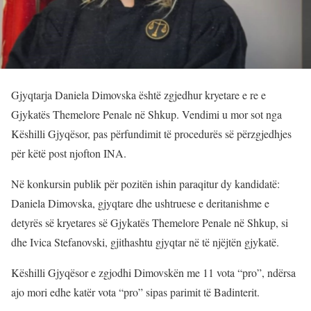
Gjyqtarja Daniela Dimovska është zgjedhur kryetare e re e
Gjykatës Themelore Penale në Shkup. Vendimi u mor sot nga
Këshilli Gjyqësor, pas përfundimit të procedurës së përzgjedhjes
për këtë post njofton INA.
Në konkursin publik për pozitën ishin paraqitur dy kandidatë:
Daniela Dimovska, gjyqtare dhe ushtruese e deritanishme e
detyrës së kryetares së Gjykatës Themelore Penale në Shkup, si
dhe Ivica Stefanovski, gjithashtu gjyqtar në të njëjtën gjykatë.
Këshilli Gjyqësor e zgjodhi Dimovskën me 11 vota “pro”, ndërsa
ajo mori edhe katër vota “pro” sipas parimit të Badinterit.