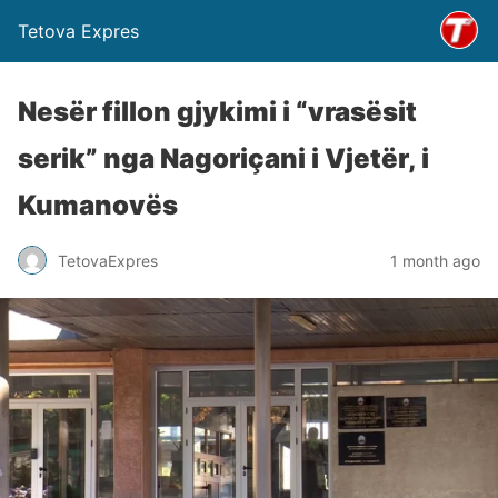
Tetova Expres
Nesër fillon gjykimi i “vrasësit
serik” nga Nagoriçani i Vjetër, i
Kumanovës
TetovaExpres
1 month ago