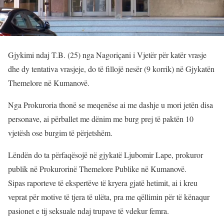
Gjykimi ndaj T.B. (25) nga Nagoriçani i Vjetër për katër vrasje
dhe dy tentativa vrasjeje, do të fillojë nesër (9 korrik) në Gjykatën
Themelore në Kumanovë.
Nga Prokuroria thonë se meqenëse ai me dashje u mori jetën disa
personave, ai përballet me dënim me burg prej të paktën 10
vjetësh ose burgim të përjetshëm.
Lëndën do ta përfaqësojë në gjykatë Ljubomir Lape, prokuror
publik në Prokurorinë Themelore Publike në Kumanovë.
Sipas raporteve të ekspertëve të kryera gjatë hetimit, ai i kreu
veprat për motive të tjera të ulëta, pra me qëllimin për të kënaqur
pasionet e tij seksuale ndaj trupave të vdekur femra.