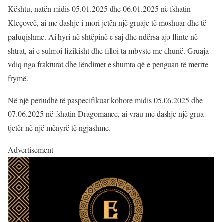
Kështu, natën midis 05.01.2025 dhe 06.01.2025 në fshatin
Kleçovcë, ai me dashje i mori jetën një gruaje të moshuar dhe të
pafuqishme. Ai hyri në shtëpinë e saj dhe ndërsa ajo flinte në
shtrat, ai e sulmoi fizikisht dhe filloi ta mbyste me dhunë. Gruaja
vdiq nga frakturat dhe lëndimet e shumta që e penguan të merrte
frymë.
Në një periudhë të paspecifikuar kohore midis 05.06.2025 dhe
07.06.2025 në fshatin Dragomance, ai vrau me dashje një grua
tjetër në një mënyrë të ngjashme.
Advertisement