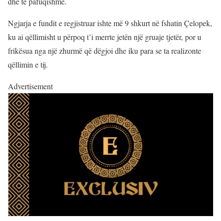
dhe të pafuqishme.
Ngjarja e fundit e regjistruar ishte më 9 shkurt në fshatin Çelopek,
ku ai qëllimisht u përpoq t’i merrte jetën një gruaje tjetër, por u
frikësua nga një zhurmë që dëgjoi dhe iku para se ta realizonte
qëllimin e tij.
Advertisement