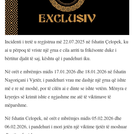
Incidenti i tretë u regjistrua më 22.07.2025 në fshatin Çelopek, ku
ai u përpoq të vriste një grua e cila arriti ta frikësonte duke i
bërtitur djalit të saj, kështu që i pandehuri iku.
Në orët e mbrëmjes midis 17.01.2026 dhe 18.01.2026 në fshatin
Nagoriçani i Vjetër, i pandehuri vrau me dashje një grua që ishte
më e re në moshë, por të cilën ai e dinte se ishte vetëm. Mënyra e
kryerjes së krimit ishte e ngjashme me atë të viktimave të
mëparshme.
Në fshatin Celopek, në orët e mbrëmjes midis 05.02.2026 dhe
06.02.2026, i pandehuri i mori jetën një viktime tjetër të moshuar