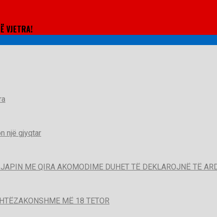
Ë VJETRA!
ra
 një gjyqtar
QË JAPIN ME QIRA AKOMODIME DUHET TË DEKLAROJNË TË A
SHTËZAKONSHME MË 18 TETOR