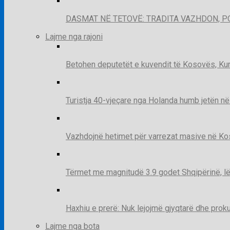
DASMAT NË TETOVË: TRADITA VAZHDON, 
Lajme nga rajoni
Betohen deputetët e kuvendit të Kosovës, Kur
Turistja 40-vjeçare nga Holanda humb jetën në
Vazhdojnë hetimet për varrezat masive në Kosov
Tërmet me magnitudë 3.9 godet Shqipërinë, lë
Haxhiu e prerë: Nuk lejojmë gjyqtarë dhe prok
Lajme nga bota