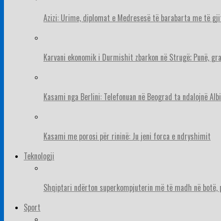
Azizi: Urime, diplomat e Medresesë të barabarta me të gj
Karvani ekonomik i Durmishit zbarkon në Strugë; Punë, gr
Kasami nga Berlini: Telefonuan në Beograd ta ndalojnë Albi
Kasami me porosi për rininë: Ju jeni forca e ndryshimit
Teknologji
Shqiptari ndërton superkompjuterin më të madh në botë, pë
Sport