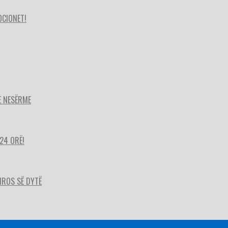
OCIONET!
E NESËRME
24 ORË!
HIROS SË DYTË