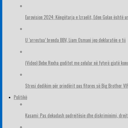
Eurovision 2024: Këngëtarja e Izraelit, Eden Golan është 
U ‘arrestua’ brenda BBV, Liam Osmani jep deklaratën e tij
(Video) Bebe Rexha goditet me celular në fytyrë gjatë konc
Stresi dedikim për prindërit pas fitores së Big Brother VIP
Politikë
Kasami: Pas dekadash padrejtësie dhe diskriminimi, drejt