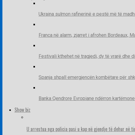
Ukraina sulmon rafinerinë e pestë më të madh
Franca në alarm, zjarret i afrohen Bordeaux, 
Festivali kthehet në tragjedi, dy të vrarë dhe 
Spanja shpall emergjencën kombëtare për shk
Banka Qendrore Evropiane ndërron kartëmonedha
Show biz
U arrestua nga policia pasi u kap në gjendje të dehur në t