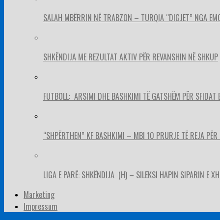
SALAH MBËRRIN NË TRABZON – TURQIA “DIGJET” NGA EM
SHKËNDIJA ME REZULTAT AKTIV PËR REVANSHIN NË SHKUP
FUTBOLL: ARSIMI DHE BASHKIMI TË GATSHËM PËR SFIDAT 
“SHPËRTHEN” KF BASHKIMI – MBI 10 PRURJE TË REJA PËR 
LIGA E PARË: SHKËNDIJA (H) – SILEKSI HAPIN SIPARIN E X
Marketing
Impressum