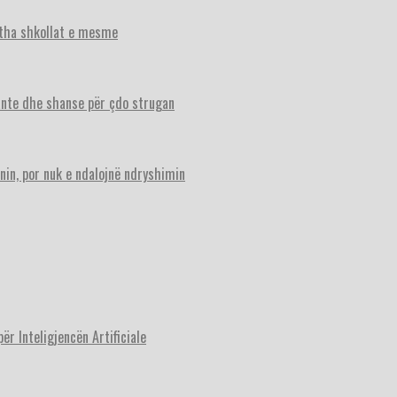
itha shkollat e mesme
ante dhe shanse për çdo strugan
nin, por nuk e ndalojnë ndryshimin
r Inteligjencën Artificiale