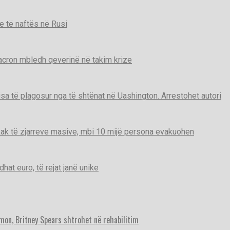
e të naftës në Rusi
Macron mbledh qeverinë në takim krize
disa të plagosur nga të shtënat në Uashington. Arrestohet autori
ak të zjarreve masive, mbi 10 mijë persona evakuohen
t euro, të rejat janë unike
imon, Britney Spears shtrohet në rehabilitim