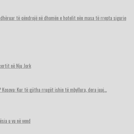
urdhëruar të qëndrojë në dhomën e hotelit nën masa të rrepta sigurie
ertit në Nju Jork
 Kosova: Kur të gjitha rrugët ishin të mbyllura, dera juaj…
ësia u vu në vend