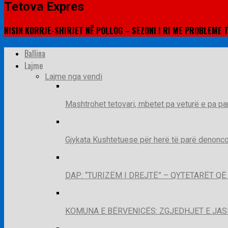
Tetova Expres
NISIN KORRJE-SHIRJET NË POLLOG – SEZONI I RI ME PROBLEME T
Ballina
Lajme
Lajme nga vendi
Mashtrohet tetovari, mbetet pa veturë e pa pa
Gjykata Kushtetuese për herë të parë denoncon
DAP: “TURIZËM I DREJTË” – QYTETARËT 
KOMUNA E BËRVENICËS: ZGJEDHJET E JA