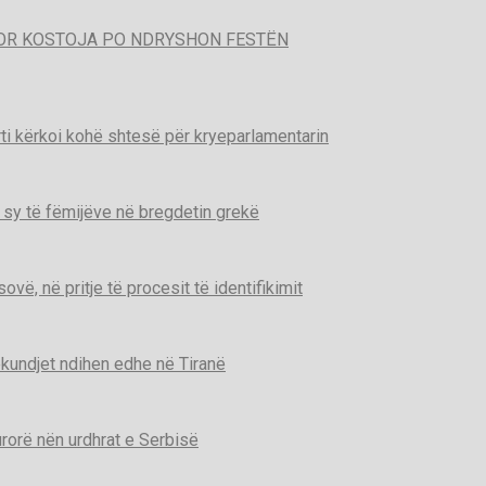
POR KOSTOJA PO NDRYSHON FESTËN
ti kërkoi kohë shtesë për kryeparlamentarin
 sy të fëmijëve në bregdetin grekë
ë, në pritje të procesit të identifikimit
kundjet ndihen edhe në Tiranë
urorë nën urdhrat e Serbisë