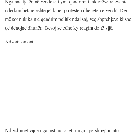
Nga ana tjetër, në vende si i yni, qëndrimi i faktorëve relevantë
ndërkombëtarë është jetik për protestën dhe jetën e vendit. Deri
më sot nuk ka një qëndrim politik ndaj saj, veç shprehjeve klishe
që dënojnë dhunën. Besoj se edhe ky reagim do të vijë.
Advertisement
Ndryshimet vijnë nga institucionet, rruga i përshpejton ato.