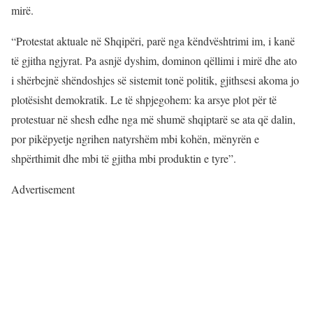
mirë.
“Protestat aktuale në Shqipëri, parë nga këndvështrimi im, i kanë
të gjitha ngjyrat. Pa asnjë dyshim, dominon qëllimi i mirë dhe ato
i shërbejnë shëndoshjes së sistemit tonë politik, gjithsesi akoma jo
plotësisht demokratik. Le të shpjegohem: ka arsye plot për të
protestuar në shesh edhe nga më shumë shqiptarë se ata që dalin,
por pikëpyetje ngrihen natyrshëm mbi kohën, mënyrën e
shpërthimit dhe mbi të gjitha mbi produktin e tyre”.
Advertisement