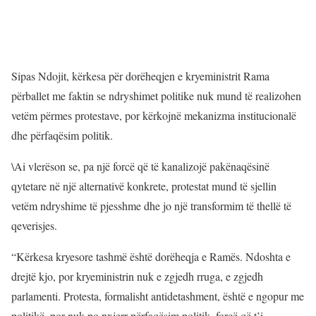
Sipas Ndojit, kërkesa për dorëheqjen e kryeministrit Rama
përballet me faktin se ndryshimet politike nuk mund të realizohen
vetëm përmes protestave, por kërkojnë mekanizma institucionalë
dhe përfaqësim politik.
\Ai vlerëson se, pa një forcë që të kanalizojë pakënaqësinë
qytetare në një alternativë konkrete, protestat mund të sjellin
vetëm ndryshime të pjesshme dhe jo një transformim të thellë të
qeverisjes.
“Kërkesa kryesore tashmë është dorëheqja e Ramës. Ndoshta e
drejtë kjo, por kryeministrin nuk e zgjedh rruga, e zgjedh
parlamenti. Protesta, formalisht antidetashment, është e ngopur me
politikë, por nuk po nxjerr përfaqësim politik, forcë që t’i