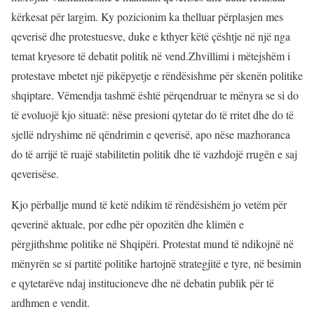
kërkesat për largim. Ky pozicionim ka thelluar përplasjen mes
qeverisë dhe protestuesve, duke e kthyer këtë çështje në një nga
temat kryesore të debatit politik në vend.Zhvillimi i mëtejshëm i
protestave mbetet një pikëpyetje e rëndësishme për skenën politike
shqiptare. Vëmendja tashmë është përqendruar te mënyra se si do
të evoluojë kjo situatë: nëse presioni qytetar do të rritet dhe do të
sjellë ndryshime në qëndrimin e qeverisë, apo nëse mazhoranca
do të arrijë të ruajë stabilitetin politik dhe të vazhdojë rrugën e saj
qeverisëse.
Kjo përballje mund të ketë ndikim të rëndësishëm jo vetëm për
qeverinë aktuale, por edhe për opozitën dhe klimën e
përgjithshme politike në Shqipëri. Protestat mund të ndikojnë në
mënyrën se si partitë politike hartojnë strategjitë e tyre, në besimin
e qytetarëve ndaj institucioneve dhe në debatin publik për të
ardhmen e vendit.