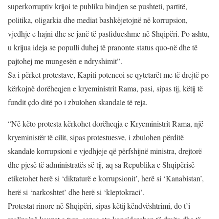
superkorruptiv krijoi te publiku bindjen se pushteti, partitë,
politika, oligarkia dhe mediat bashkëjetojnë në korrupsion,
vjedhje e hajni dhe se janë të pasfidueshme në Shqipëri. Po ashtu,
u krijua ideja se populli duhej të pranonte status quo-në dhe të
pajtohej me mungesën e ndryshimit”.
Sa i përket protestave, Kapiti potencoi se qytetarët me të drejtë po
kërkojnë dorëheqjen e kryeministrit Rama, pasi, sipas tij, këtij të
fundit çdo ditë po i zbulohen skandale të reja.
“Në këto protesta kërkohet dorëheqja e Kryeministrit Rama, një
kryeministër të cilit, sipas protestuesve, i zbulohen përditë
skandale korrupsioni e vjedhjeje që përfshijnë ministra, drejtorë
dhe pjesë të administratës së tij, aq sa Republika e Shqipërisë
etiketohet herë si ‘diktaturë e korrupsionit’, herë si ‘Kanabistan’,
herë si ‘narkoshtet’ dhe herë si ‘kleptokraci’.
Protestat rinore në Shqipëri, sipas këtij këndvështrimi, do t’i