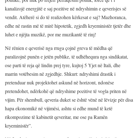
kanalizojë energjitë e saj pozitive në ndryshimin e qeverisjes së
vendit. Atëherë si do të realizohen kërkesat e saj? Mazhoranca,
edhe në rastin më të mirë hipotetik, zgjedh kryeministër tjetër dhe
luhet e njëjta muzikë, por me muzikantë të rinj!
Në rënien e qeverisë nga rruga çojnë greva të mëdha që
paralizojnë punën e jetën publike, të udhëhequra nga sindikatat,
ose parti të reja që lindin prej tyre, kujtoj 5 Yjet në Itali, dhe
marrin votëbesim në zgjedhje. Shkurt: ndryshimi drastik i
pretenduar nuk projektohet askund në horizont, ndonëse
pretendohet, ndërkohë që ndryshime pozitive të vogla priten në
vijim. Për shembull, qeveria duket se është vënë në lëvizje për disa
hapa ekonomikë në vijimësi, ashtu si edhe mund të ketë
rikompozime të kabinetit qeveritar, me ose pa Ramën
kryeministër”.