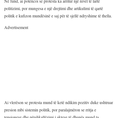
Në fund, ai potencoi se protesta ka arritur një nivel të lartë
politizimi, por mungesa e një drejtimi dhe artikulimi të qartë
politik e kufizon mundësinë e saj për të sjellë ndryshime të thella.
Advertisement
Ai vlerëson se protesta mund të ketë ndikim pozitiv duke ushtruar
presion mbi sistemin politik, por paralajmëron se rritja e
tensioneve dhe përshkallëzimi i akteve të dhunës mund ta