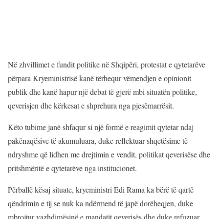
Në zhvillimet e fundit politike në Shqipëri, protestat e qytetarëve
përpara Kryeministrisë kanë tërhequr vëmendjen e opinionit
publik dhe kanë hapur një debat të gjerë mbi situatën politike,
qeverisjen dhe kërkesat e shprehura nga pjesëmarrësit.
Këto tubime janë shfaqur si një formë e reagimit qytetar ndaj
pakënaqësive të akumuluara, duke reflektuar shqetësime të
ndryshme që lidhen me drejtimin e vendit, politikat qeverisëse dhe
pritshmëritë e qytetarëve nga institucionet.
Përballë kësaj situate, kryeministri Edi Rama ka bërë të qartë
qëndrimin e tij se nuk ka ndërmend të japë dorëheqjen, duke
mbrojtur vazhdimësinë e mandatit qeverisës dhe duke refuzuar