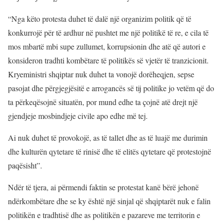
“Nga këto protesta duhet të dalë një organizim politik që të
konkurrojë për të ardhur në pushtet me një politikë të re, e cila të
mos mbartë mbi supe zullumet, korrupsionin dhe atë që autori e
konsideron tradhti kombëtare të politikës së vjetër të tranzicionit.
Kryeministri shqiptar nuk duhet ta vonojë dorëheqjen, sepse
pasojat dhe përgjegjësitë e arrogancës së tij politike jo vetëm që do
ta përkeqësojnë situatën, por mund edhe ta çojnë atë drejt një
gjendjeje mosbindjeje civile apo edhe më tej.
Ai nuk duhet të provokojë, as të tallet dhe as të luajë me durimin
dhe kulturën qytetare të rinisë dhe të elitës qytetare që protestojnë
paqësisht”.
Ndër të tjera, ai përmendi faktin se protestat kanë bërë jehonë
ndërkombëtare dhe se ky është një sinjal që shqiptarët nuk e falin
politikën e tradhtisë dhe as politikën e pazareve me territorin e