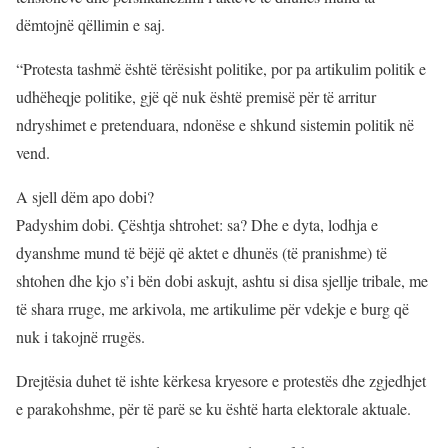
dëmtojnë qëllimin e saj.
“Protesta tashmë është tërësisht politike, por pa artikulim politik e
udhëheqje politike, gjë që nuk është premisë për të arritur
ndryshimet e pretenduara, ndonëse e shkund sistemin politik në
vend.
A sjell dëm apo dobi?
Padyshim dobi. Çështja shtrohet: sa? Dhe e dyta, lodhja e
dyanshme mund të bëjë që aktet e dhunës (të pranishme) të
shtohen dhe kjo s’i bën dobi askujt, ashtu si disa sjellje tribale, me
të shara rruge, me arkivola, me artikulime për vdekje e burg që
nuk i takojnë rrugës.
Drejtësia duhet të ishte kërkesa kryesore e protestës dhe zgjedhjet
e parakohshme, për të parë se ku është harta elektorale aktuale.