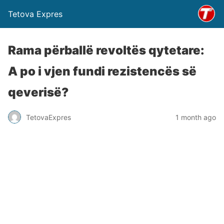
Tetova Expres
Rama përballë revoltës qytetare:
A po i vjen fundi rezistencës së
qeverisë?
TetovaExpres
1 month ago