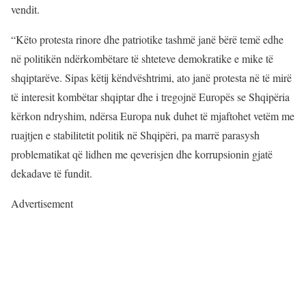
vendit.
“Këto protesta rinore dhe patriotike tashmë janë bërë temë edhe
në politikën ndërkombëtare të shteteve demokratike e mike të
shqiptarëve. Sipas këtij këndvështrimi, ato janë protesta në të mirë
të interesit kombëtar shqiptar dhe i tregojnë Europës se Shqipëria
kërkon ndryshim, ndërsa Europa nuk duhet të mjaftohet vetëm me
ruajtjen e stabilitetit politik në Shqipëri, pa marrë parasysh
problematikat që lidhen me qeverisjen dhe korrupsionin gjatë
dekadave të fundit.
Advertisement