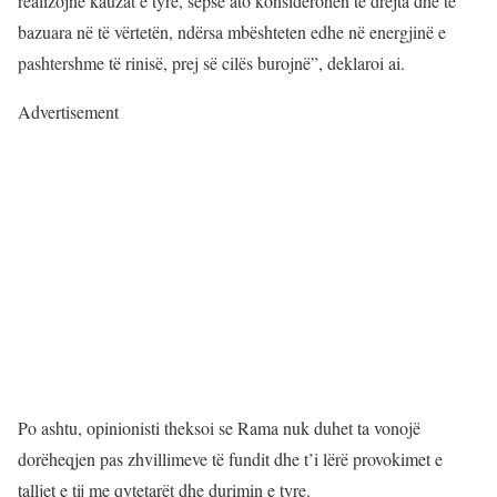
realizojnë kauzat e tyre, sepse ato konsiderohen të drejta dhe të
bazuara në të vërtetën, ndërsa mbështeten edhe në energjinë e
pashtershme të rinisë, prej së cilës burojnë”, deklaroi ai.
Advertisement
Po ashtu, opinionisti theksoi se Rama nuk duhet ta vonojë
dorëheqjen pas zhvillimeve të fundit dhe t’i lërë provokimet e
talljet e tij me qytetarët dhe durimin e tyre.