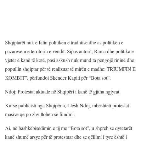
Shqiptarët nuk e falin politikën e tradhtisë dhe as politikën e
pazareve me territorin e vendit. Sipas autorit, Rama dhe politika e
vjetër e kanë të kotë, pasi askush nuk mund ta pengojë rininë dhe
popullin shqiptar për të realizuar të mirën e madhe: TRIUMFIN E
KOMBIT”, përfundoi Skënder Kapiti për “Bota sot”.
Ndoj: Protestat aktuale në Shqipëri i kanë të gjitha ngjyrat
Kurse publicisti nga Shqipëria, Llesh Ndoj, mbështeti protestat
masive që po zhvillohen së fundmi.
Ai, në bashkëbisedimin e tij me “Bota sot”, u shpreh se qytetarët
kanë shumë arsye për të protestuar dhe se qëllimi i tyre është i