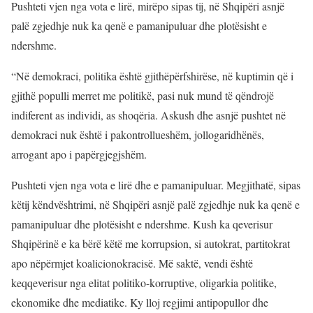
Pushteti vjen nga vota e lirë, mirëpo sipas tij, në Shqipëri asnjë
palë zgjedhje nuk ka qenë e pamanipuluar dhe plotësisht e
ndershme.
“Në demokraci, politika është gjithëpërfshirëse, në kuptimin që i
gjithë populli merret me politikë, pasi nuk mund të qëndrojë
indiferent as individi, as shoqëria. Askush dhe asnjë pushtet në
demokraci nuk është i pakontrollueshëm, jollogaridhënës,
arrogant apo i papërgjegjshëm.
Pushteti vjen nga vota e lirë dhe e pamanipuluar. Megjithatë, sipas
këtij këndvështrimi, në Shqipëri asnjë palë zgjedhje nuk ka qenë e
pamanipuluar dhe plotësisht e ndershme. Kush ka qeverisur
Shqipërinë e ka bërë këtë me korrupsion, si autokrat, partitokrat
apo nëpërmjet koalicionokracisë. Më saktë, vendi është
keqqeverisur nga elitat politiko-korruptive, oligarkia politike,
ekonomike dhe mediatike. Ky lloj regjimi antipopullor dhe