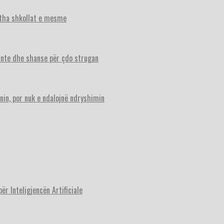
itha shkollat e mesme
ante dhe shanse për çdo strugan
nin, por nuk e ndalojnë ndryshimin
r Inteligjencën Artificiale