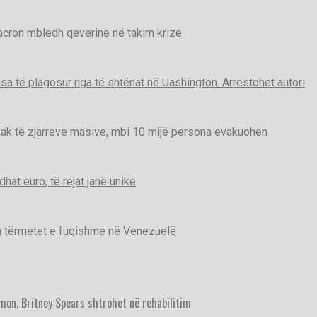
Macron mbledh qeverinë në takim krize
disa të plagosur nga të shtënat në Uashington. Arrestohet autori
ak të zjarreve masive, mbi 10 mijë persona evakuohen
t euro, të rejat janë unike
ga tërmetet e fuqishme në Venezuelë
imon, Britney Spears shtrohet në rehabilitim