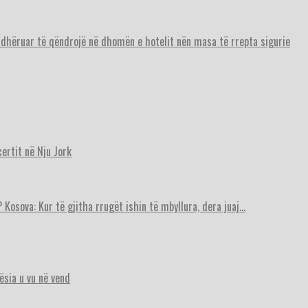
urdhëruar të qëndrojë në dhomën e hotelit nën masa të rrepta sigurie
ertit në Nju Jork
 Kosova: Kur të gjitha rrugët ishin të mbyllura, dera juaj…
ësia u vu në vend