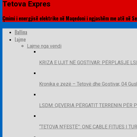
Tetova Expres
Çmimi i energjisë elektrike në Maqedoni i ngjashëm me atë në Se
Ballina
Lajme
Lajme nga vendi
KRIZA E UJIT NË GOSTIVAR: PËRPLASJE LS
Kronika e zezë – Tetovë dhe Gostivar, 04 Gus
LSDM: QEVERIA PËRGATIT TERRENIN PËR 
“TETOVA N’FESTË”: ONE CABLE FITUES I T