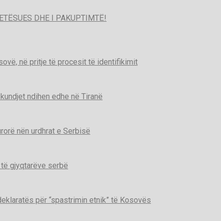
ETËSUES DHE I PAKUPTIMTË!
ë, në pritje të procesit të identifikimit
kundjet ndihen edhe në Tiranë
urorë nën urdhrat e Serbisë
 të gjyqtarëve serbë
deklaratës për “spastrimin etnik” të Kosovës