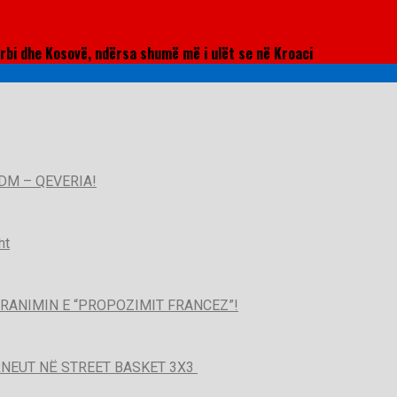
rbi dhe Kosovë, ndërsa shumë më i ulët se në Kroaci
DM – QEVERIA!
ht
PRANIMIN E “PROPOZIMIT FRANCEZ”!
URNEUT NË STREET BASKET 3X3