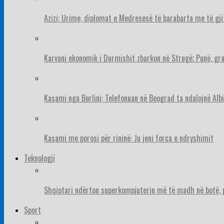
Azizi: Urime, diplomat e Medresesë të barabarta me të gj
Karvani ekonomik i Durmishit zbarkon në Strugë; Punë, gr
Kasami nga Berlini: Telefonuan në Beograd ta ndalojnë Albi
Kasami me porosi për rininë: Ju jeni forca e ndryshimit
Teknologji
Shqiptari ndërton superkompjuterin më të madh në botë, pë
Sport