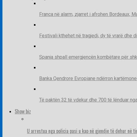
Franca në alarm, zjarret i afrohen Bordeaux, 
Festivali kthehet në tragjedi, dy të vrarë dhe 
Spanja shpall emergjencën kombëtare për shk
Banka Qendrore Evropiane ndërron kartëmonedha
Të paktën 32 të vdekur dhe 700 të lënduar n
Show biz
U arrestua nga policia pasi u kap në gjendje të dehur në t