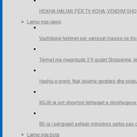
HOXHA HALIMI PËR TV KOHA: VENDIM SHQ
Lajme nga rajoni
Vazhdojnë hetimet për varrezat masive në Kosov
Tërmet me magnitudë 3.9 godet Shqipërinë, lë
Haxhiu e prerë: Nuk lejojmë gjyqtarë dhe prok
KGJK-ja sot shqyrton tërheqjet e dorëheqjeve
BE-ja i përgjigjet ashpër ministres serbe pas 
Lajme nga bota