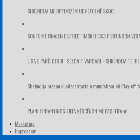
SHKËNDIJA ME OPTIMIZËM UDHËTOI NË SKOCI
SONTE ME FINALEN E STREET BASKET 3X3 PËRFUNDON VER
LIGA E PARË: DERBI I SEZONIT VARDARI –SHKËNDIJA TË DIE
Shkëndija mëson kundërshtarin e mundshëm në Play-off t
PLANI I INFANTINOS: UEFA KËRCËNON ME PADI FIFA-n!
Marketing
Impressum