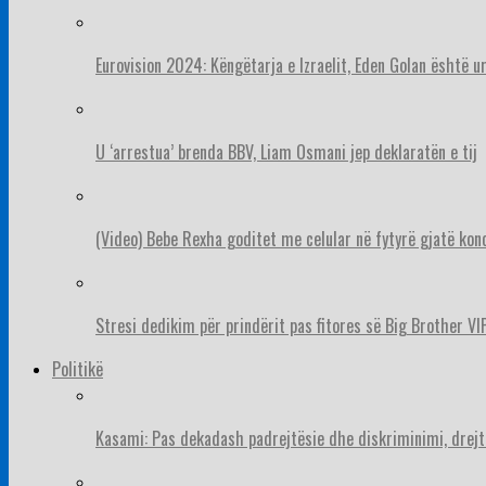
Eurovision 2024: Këngëtarja e Izraelit, Eden Golan është 
U ‘arrestua’ brenda BBV, Liam Osmani jep deklaratën e tij
(Video) Bebe Rexha goditet me celular në fytyrë gjatë konc
Stresi dedikim për prindërit pas fitores së Big Brother VIP
Politikë
Kasami: Pas dekadash padrejtësie dhe diskriminimi, drejt