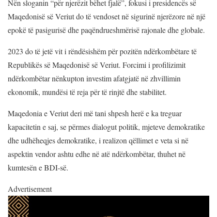
Nën sloganin “për njerëzit bëhet fjalë”, fokusi i presidencës së
Maqedonisë së Veriut do të vendoset në sigurinë njerëzore në një
epokë të pasigurisë dhe paqëndrueshmërisë rajonale dhe globale.
2023 do të jetë vit i rëndësishëm për pozitën ndërkombëtare të
Republikës së Maqedonisë së Veriut. Forcimi i profilizimit
ndërkombëtar nënkupton investim afatgjatë në zhvillimin
ekonomik, mundësi të reja për të rinjtë dhe stabilitet.
Maqedonia e Veriut deri më tani shpesh herë e ka treguar
kapacitetin e saj, se përmes dialogut politik, mjeteve demokratike
dhe udhëheqjes demokratike, i realizon qëllimet e veta si në
aspektin vendor ashtu edhe në atë ndërkombëtar, thuhet në
kumtesën e BDI-së.
Advertisement