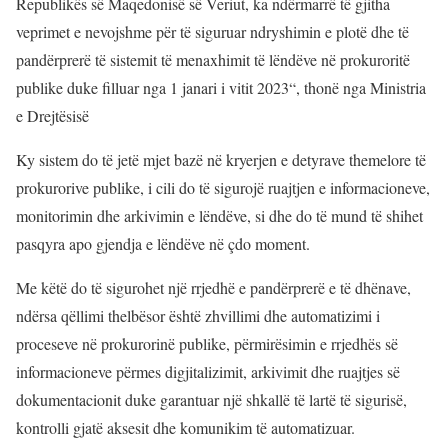
Republikës së Maqedonisë së Veriut, ka ndërmarrë të gjitha
veprimet e nevojshme për të siguruar ndryshimin e plotë dhe të
pandërprerë të sistemit të menaxhimit të lëndëve në prokuroritë
publike duke filluar nga 1 janari i vitit 2023“, thonë nga Ministria
e Drejtësisë
Ky sistem do të jetë mjet bazë në kryerjen e detyrave themelore të
prokurorive publike, i cili do të sigurojë ruajtjen e informacioneve,
monitorimin dhe arkivimin e lëndëve, si dhe do të mund të shihet
pasqyra apo gjendja e lëndëve në çdo moment.
Me këtë do të sigurohet një rrjedhë e pandërprerë e të dhënave,
ndërsa qëllimi thelbësor është zhvillimi dhe automatizimi i
proceseve në prokurorinë publike, përmirësimin e rrjedhës së
informacioneve përmes digjitalizimit, arkivimit dhe ruajtjes së
dokumentacionit duke garantuar një shkallë të lartë të sigurisë,
kontrolli gjatë aksesit dhe komunikim të automatizuar.