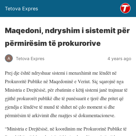
Tetova Expres
Maqedoni, ndryshim i sistemit për
përmirësim të prokurorive
Tetova Expres
4 years ago
Prej dje është ndryshuar sistemi i menaxhimit me lëndët në
Prokuroritë Publike në Maqedoninë e Veriut. Siç sqarojnë nga
Ministria e Drejtësisë, për zbatimin e këtij sistemi janë trajnuar të
gjithë prokurorët publikë dhe të punësuarit e tjerë dhe pritet që
gjendja e lëndëve të mund të shihet në çdo moment si dhe
përmirësim të arkivimit dhe ruajtjes së dokumentacioneve.
“Ministria e Drejtësisë, në koordinim me Prokurorinë Publike të