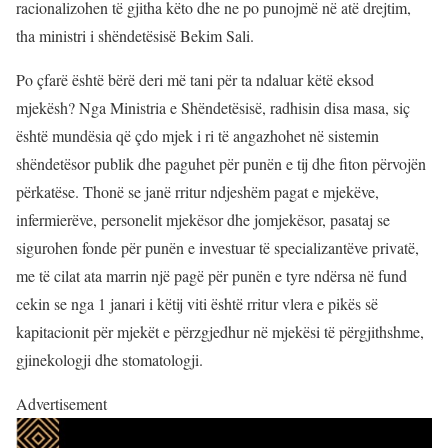
racionalizohen të gjitha këto dhe ne po punojmë në atë drejtim,
tha ministri i shëndetësisë Bekim Sali.
Po çfarë është bërë deri më tani për ta ndaluar këtë eksod
mjekësh? Nga Ministria e Shëndetësisë, radhisin disa masa, siç
është mundësia që çdo mjek i ri të angazhohet në sistemin
shëndetësor publik dhe paguhet për punën e tij dhe fiton përvojën
përkatëse. Thonë se janë rritur ndjeshëm pagat e mjekëve,
infermierëve, personelit mjekësor dhe jomjekësor, pasataj se
sigurohen fonde për punën e investuar të specializantëve privatë,
me të cilat ata marrin një pagë për punën e tyre ndërsa në fund
cekin se nga 1 janari i këtij viti është rritur vlera e pikës së
kapitacionit për mjekët e përzgjedhur në mjekësi të përgjithshme,
gjinekologji dhe stomatologji.
Advertisement