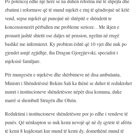
Po potencoj edhe një herë se na duhen reforma më të shpejta dhe
zbatimi i reformave që të mund mjekët e rinj të qëndrojnë në këtë
vend, sepse mjekët që punojnë në shtëpitë e shëndetit te
koncensionerët përballen me probleme serioze. . Me ikjen e
pronarit jashtë shtetit ose daljes në pension, ngelim në rrugë
bashkë me infermieret. Ky problem është që 10 vjet dhe nuk po
gjendet asnjë zgjidhje, tha Dragan Gjorgjievski, specialist i
mjeksisë familjare.
Për mungesën e mjekëve dhe shërbimeve në disa ambulanta,
Ministri i Shëndetësisë Bekim Sali ka thënë se duhet të reduktohet
numri i institucioneve shëndetësore nëpër disa komuna, duke
marrë si shembull Strugën dhe Ohrin.
Reduktimi i institucioneve shëndetësore por jo edhe i vendeve të
punës. Që nënkupton se nuk kemi nevojë që në dy qytete të afërta
të kemi 8 kujdestari kur mund të kemi dy, domethënë mund të