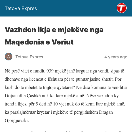
Tetova Expres
Vazhdon ikja e mjekëve nga
Maqedonia e Veriut
Tetova Expres
4 years ago
Në pesë vitet e fundit, 939 mjekë janë larguar nga vendi, sipas të
dhënave nga licencat e lëshuara për të punuar jashtë shtetit. Por
kush do të mbetet të trajtojë qytetarët? Në disa komuna të vendit si
Dojran dhe Çashkë nuk ka fare mjekë amë. Nëse vazhdon ky
trend i ikjes, për 5 deri në 10 vjet nuk do të kemi fare mjekë amë,
ka paralajmëruar kryetar i mjekëve të përgjithshëm Dragan
Gjorgjievski.