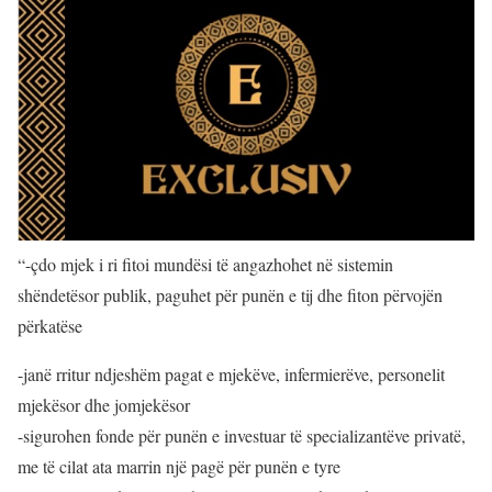
“-çdo mjek i ri fitoi mundësi të angazhohet në sistemin
shëndetësor publik, paguhet për punën e tij dhe fiton përvojën
përkatëse
-janë rritur ndjeshëm pagat e mjekëve, infermierëve, personelit
mjekësor dhe jomjekësor
-sigurohen fonde për punën e investuar të specializantëve privatë,
me të cilat ata marrin një pagë për punën e tyre