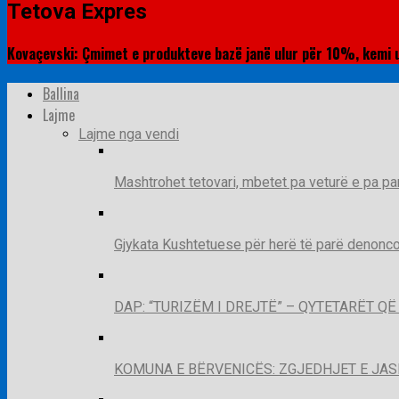
Tetova Expres
Kovaçevski: Çmimet e produkteve bazë janë ulur për 10%, kemi ul
Ballina
Lajme
Lajme nga vendi
Mashtrohet tetovari, mbetet pa veturë e pa pa
Gjykata Kushtetuese për herë të parë denoncon
DAP: “TURIZËM I DREJTË” – QYTETARËT 
KOMUNA E BËRVENICËS: ZGJEDHJET E JA