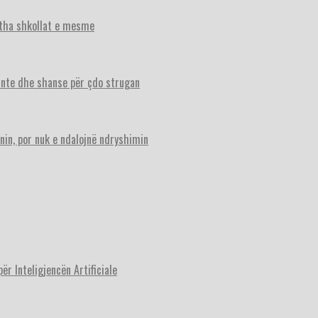
itha shkollat e mesme
ante dhe shanse për çdo strugan
nin, por nuk e ndalojnë ndryshimin
r Inteligjencën Artificiale