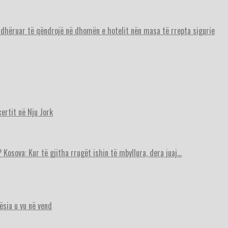
urdhëruar të qëndrojë në dhomën e hotelit nën masa të rrepta sigurie
ertit në Nju Jork
 Kosova: Kur të gjitha rrugët ishin të mbyllura, dera juaj…
ësia u vu në vend