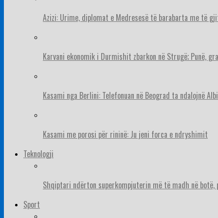
Azizi: Urime, diplomat e Medresesë të barabarta me të gj
Karvani ekonomik i Durmishit zbarkon në Strugë; Punë, gr
Kasami nga Berlini: Telefonuan në Beograd ta ndalojnë Albi
Kasami me porosi për rininë: Ju jeni forca e ndryshimit
Teknologji
Shqiptari ndërton superkompjuterin më të madh në botë, pë
Sport