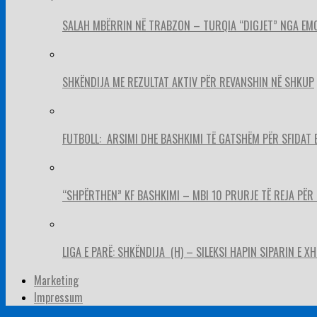
SALAH MBËRRIN NË TRABZON – TURQIA “DIGJET” NGA EM
SHKËNDIJA ME REZULTAT AKTIV PËR REVANSHIN NË SHKUP
FUTBOLL: ARSIMI DHE BASHKIMI TË GATSHËM PËR SFIDAT 
“SHPËRTHEN” KF BASHKIMI – MBI 10 PRURJE TË REJA PËR 
LIGA E PARË: SHKËNDIJA (H) – SILEKSI HAPIN SIPARIN E X
Marketing
Impressum