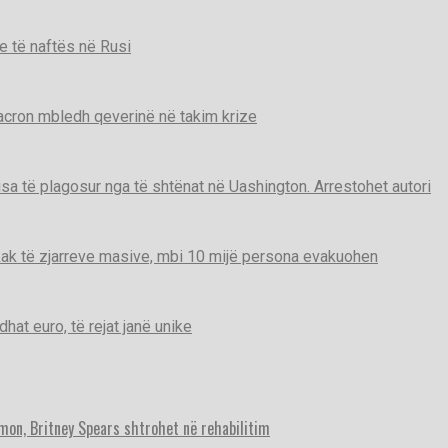
e të naftës në Rusi
Macron mbledh qeverinë në takim krize
disa të plagosur nga të shtënat në Uashington. Arrestohet autori
ak të zjarreve masive, mbi 10 mijë persona evakuohen
t euro, të rejat janë unike
imon, Britney Spears shtrohet në rehabilitim