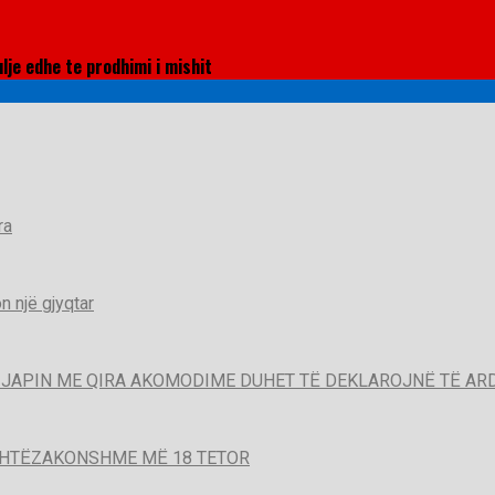
je edhe te prodhimi i mishit
ra
 një gjyqtar
QË JAPIN ME QIRA AKOMODIME DUHET TË DEKLAROJNË TË A
SHTËZAKONSHME MË 18 TETOR