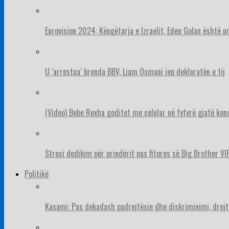
Eurovision 2024: Këngëtarja e Izraelit, Eden Golan është 
U ‘arrestua’ brenda BBV, Liam Osmani jep deklaratën e tij
(Video) Bebe Rexha goditet me celular në fytyrë gjatë konc
Stresi dedikim për prindërit pas fitores së Big Brother VIP
Politikë
Kasami: Pas dekadash padrejtësie dhe diskriminimi, drejt