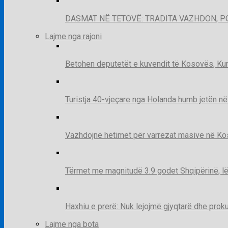
DASMAT NË TETOVË: TRADITA VAZHDON, 
Lajme nga rajoni
Betohen deputetët e kuvendit të Kosovës, Kur
Turistja 40-vjeçare nga Holanda humb jetën në
Vazhdojnë hetimet për varrezat masive në Kosov
Tërmet me magnitudë 3.9 godet Shqipërinë, lë
Haxhiu e prerë: Nuk lejojmë gjyqtarë dhe prok
Lajme nga bota