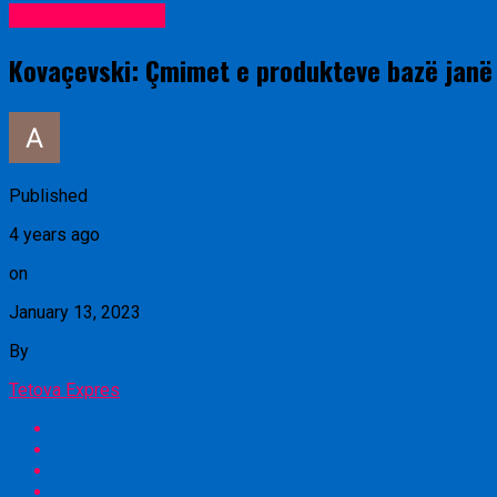
Lajme nga vendi
Kovaçevski: Çmimet e produkteve bazë janë u
Published
4 years ago
on
January 13, 2023
By
Tetova Expres