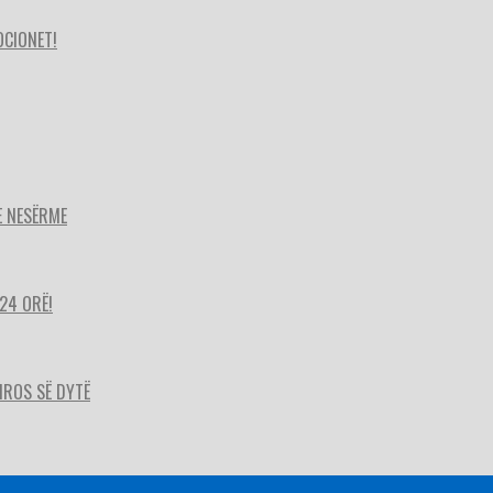
OCIONET!
E NESËRME
24 ORË!
HIROS SË DYTË