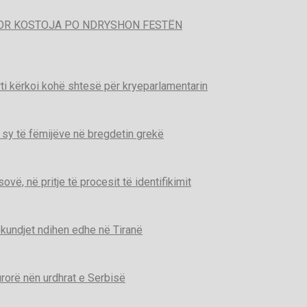
POR KOSTOJA PO NDRYSHON FESTËN
ti kërkoi kohë shtesë për kryeparlamentarin
 sy të fëmijëve në bregdetin grekë
ë, në pritje të procesit të identifikimit
kundjet ndihen edhe në Tiranë
urorë nën urdhrat e Serbisë