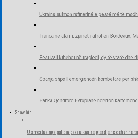
Ukraina sulmon rafinerinë e pestë më të madh
Franca në alarm, zjarret i afrohen Bordeaux, 
Festivali kthehet në tragjedi, dy të vrarë dhe 
Spanja shpall emergjencën kombëtare për shk
Banka Qendrore Evropiane ndërron kartëmonedha
Show biz
U arrestua nga policia pasi u kap në gjendje të dehur në t