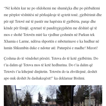
“Në kohën kur ne po sfidohemi me shumëçka dhe po përballemi
me përplot vështitësi në përkujdesje të qytetit tonë, gjelbërimit dhe
për një Tetovë më të pastër me hapësira të gjelbërta, parqe dhe
kënde për fëmijë, qytetarë të pandërgjegjshëm me dëshirë që të
mos e shohë Tetovën mirë ka vjedhur çeshmën në Parkun tek
Xhamia e Larme, ndërsa shportën e mbeturinave e ka hudhur në
lumin Shkumbin duke e ndotur atë. Paturpësi e madhe! Mizori!
Çeshma do të vëndohet përsëri. Tetova do të ketë gjelbërim. Do
t’ia dalim që Tetova mos të ketë hedhurina. Do t’ia dalim që
Tetovës t’ia kthejmë dinjitetin. Tetovën do ta zhvillojmë, deshët
apo nuk deshët Ju dashakeqësit!” ka deklaruar Bislimi.