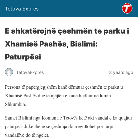
Tetova Expres
E shkatërojnë çeshmën te parku i
Xhamisë Pashës, Bislimi:
Paturpësi
TetovaExpres
3 years ago
Persona të papërgjegjshëm kanë dëmtuar çeshmën te parku u
Xhamisë Pashës dhe të njëjtën e kanë hudhur në lumin
Shkumbin.
Samet Bislimi nga Komuna e Tetovës këtë akt vandal e ka quajtur
paturpësi duke thënë se çeshmja do rregullohet por turpi
vandalëve do të ngelet.