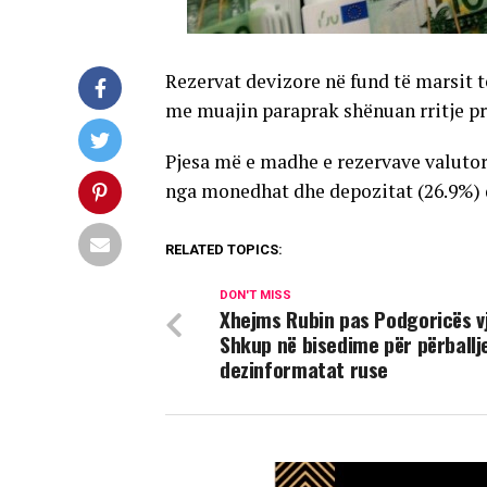
Rezervat devizore në fund të marsit të
me muajin paraprak shënuan rritje pre
Pjesa më e madhe e rezervave valutore
nga monedhat dhe depozitat (26.9%) 
RELATED TOPICS:
DON'T MISS
Xhejms Rubin pas Podgoricës v
Shkup në bisedime për përball
dezinformatat ruse