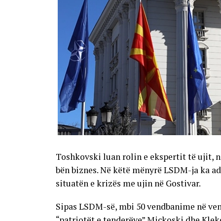
Toshkovski luan rolin e ekspertit të ujit
bën biznes. Në këtë mënyrë LSDM-ja ka adr
situatën e krizës me ujin në Gostivar.
Sipas LSDM-së, mbi 50 vendbanime në vend 
“patriotët e tenderëve” Mickoski dhe Kle