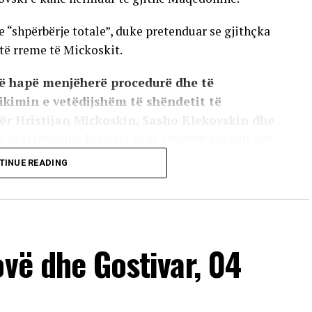
e “shpërbërje totale”, duke pretenduar se gjithçka
 të rreme të Mickoskit.
ë hapë menjëherë procedurë dhe të
zikimin e vetëdijshëm të shëndetit të
për Hristijan Mickoskin, Sasho Klekovskin dhe
ë marrëveshje biznesi prej 100.000 eurosh për
er dhe pa shpallje publike.”
TINUE READING
ka përgënjeshtruar, sic thonë, pretendimet e
mokrate,duke I quajtur përpjekje për manipulimin e
tërësisht të sajuara.
ovë dhe Gostivar, 04
VERTISEMENT