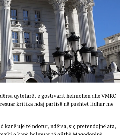
, ndërsa qytetarët e gostivarit helmohen dhe VMRO
esuar kritika ndaj partisë në pushtet lidhur me
kanë ujë të ndotur, ndërsa, siç pretendojnë ata,
kovski e kanë helmuar të gjithë Maqedoninë.