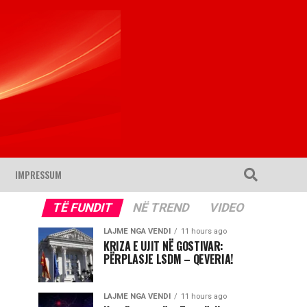
IMPRESSUM
TË FUNDIT
NË TREND
VIDEO
LAJME NGA VENDI
11 hours ago
KRIZA E UJIT NË GOSTIVAR:
PËRPLASJE LSDM – QEVERIA!
LAJME NGA VENDI
11 hours ago