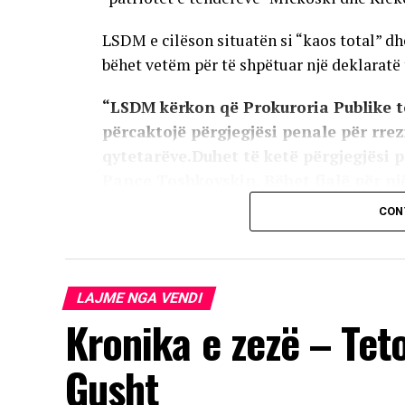
LSDM e cilëson situatën si “kaos total” dh
bëhet vetëm për të shpëtuar një deklaratë
“LSDM kërkon që Prokuroria Publike t
përcaktojë përgjegjësi penale për rre
qytetarëve.Duhet të ketë përgjegjësi 
Pançe Toshkovskin. Bëhet fjalë për nj
furnizimin me ujë në Gostivar, pa tend
CON
Qeveria përmes një komunikate për media 
pavërteta të bëra sot nga Lidhja Socialde
opinionit me dezinformata të pasakta dhe 
LAJME NGA VENDI
Kronika e zezë – Tet
AD
Gusht