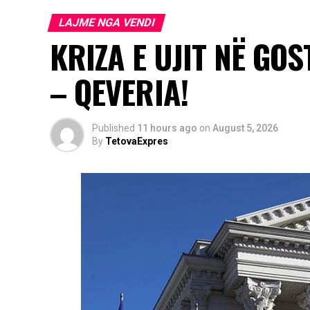
LAJME NGA VENDI
KRIZA E UJIT NË GO
– QEVERIA!
Published
11 hours ago
on
August 5, 2026
By
TetovaExpres