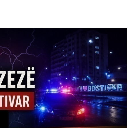
 konsekuente ndaj obligimit të marrë që qytetarët
urt për pije derisa ekspertët dhe institucionet
 nga sistemi i ujësjellësit është i rregullt për
ht dhe nuk do të vihet në pikëpyetje.