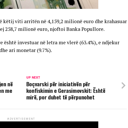
 këtij viti arritën në 4,159,2 milionë euro dhe krahasuar
j 258,7 milionë euro, njoftoi Banka Popullore.
 është investuar në letra me vlerë (63.4%), e ndjekur
dhe ari monetar (9.7%).
UP NEXT
jen në
Boçvarski për iniciativën për
jen me
konfiskimin e Gerasimovskit: Është
mirë, por duhet të përpunohet
ADVERTISEMENT