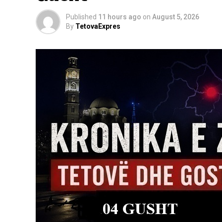
Published
11 hours ago
on
August 5, 2026
By
TetovaExpres
Qeveria, sic thuhet në komunikatë, mbetet
e Gostivarit do të furnizohen me ujë të sig
kompetente të konfirmojnë zyrtarisht se uji
përdorim. Ky premtim përmbushet plotësis