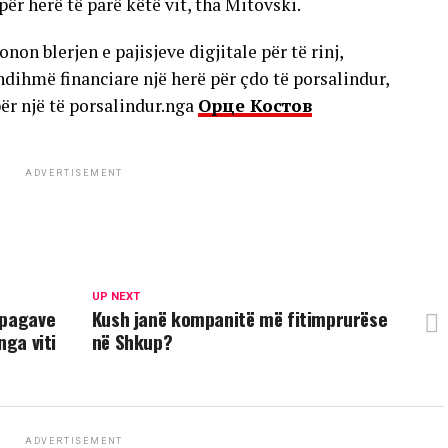
ër herë të parë këtë vit, tha Mitovski.
non blerjen e pajisjeve digjitale për të rinj,
ndihmë financiare një herë për çdo të porsalindur,
për një të porsalindur.nga
Орце Костов
ADVERTISEMENT
UP NEXT
 pagave
Kush janë kompanitë më fitimprurëse
nga viti
në Shkup?
ADVERTISEMENT