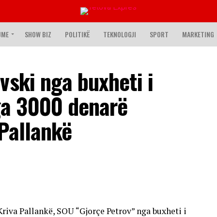
JME
SHOW BIZ
POLITIKË
TEKNOLOGJI
SPORT
MARKETING
vski nga buxheti i
a 3000 denarë
Pallankë
riva Pallankë, SOU “Gjorçe Petrov” nga buxheti i