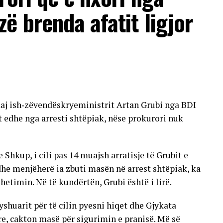
ia e Shëndetësisë njoftoi se një pjesë e dërgesave
ë brenda afatit ligjor
arritur marrëveshje të reja, derisa për të tjerët
ormalizimin e plotë të furnizimit.
ralajmëruan se, nëse nuk fillohet me zbatimin e një
ësore të depistimit (screening), buxheti për
sht, pasi po rriten si çmimet e barnave, ashtu edhe
ndaj ish‑zëvendëskryeministrit Artan Grubi nga BDI
ër një pjesë të vogël të preparateve nga lista
t edhe nga arresti shtëpiak, nëse prokurori nuk
 është evidentuar një vonesë afatshkurtër në
, si: rritja e konsumit, numri më i madh i
Shkup, i cili pas 14 muajsh arratisje të Grubit e
rave të prokurimit publik dhe mungesa e pjesshme
he menjëherë ia zbuti masën në arrest shtëpiak, ka
 hetimin. Në të kundërtën, Grubi është i lirë.
yshuarit për të cilin pyesni hiqet dhe Gjykata
e, cakton masë për sigurimin e pranisë. Më së