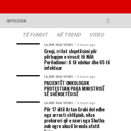
IMPRESSUM
TË FUNDIT
NË TREND
VIDEO
LAJME NGA VENDI
5 hours ago
Greqi, rritet shqetësimi për
përhapjen e virusit të Nilit
Perëndimor: 6 të vdekur dhe 65 të
infektuar
LAJME NGA VENDI
6 hours ago
PACIENTËT ONKOLOGJIK
PROTESTUAN PARA MINISTRISË
SË SHËNDETËSISË
LAJME NGA VENDI
6 hours ago
Për 17 ditë Artan Grubi del edhe
nga arresti shtëpiak, nëse
prokurori që e nxori nga Shutka
nuk ngre akuzë brenda afatit