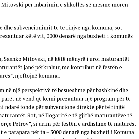
o Mitovski për mbarimin e shkollës së mesme morën
të dhe subvencionimit të të rinjve nga komuna, sot
prezantuar këtë vit, 3000 denarë nga buxheti i komunës
s, Sashko Mitovski, në këtë mënyrë i uroi maturantët
maturantët janë përkrahur, me kontribut në festën e
urës”, njoftojnë komuna.
tim në një perspektivë të besueshme për bashkinë dhe
 parët në vend që kemi prezantuar një program për të
mi ndarë fonde për subvencione direkte për të rinjtë
turantët. Sot, në llogaritë e të gjithë maturantëve të
orçe Petrov”, si urim për festën e ardhshme të maturës,
t e parapara për ta – 3000 denarë nga buxheti i Komuna