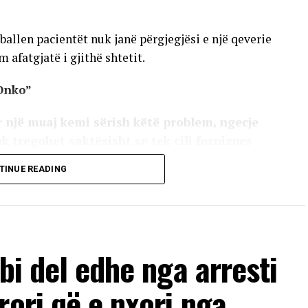
allen pacientët nuk janë përgjegjësi e një qeverie
 afatgjatë i gjithë shtetit.
Onko”
 një muaj kemi sërish këtë problem, ngecje
uk tregohet saktësisht se tek cili furnizues
ithë institucioneve. Nuk ekzistojnë studime
TINUE READING
më terapinë për 10 ditë. Ky shtet për 5 vite të
 parasysh se cili ka qenë Ministër dhe kush
ilegje por terapi në kohë dhe në vazhdimësi”
bi del edhe nga arresti
VERTISEMENT
rori që e nxori nga