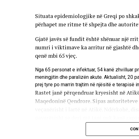
Situata epidemiologjike në Greqi po shkak
përhapet me ritme të shpejta dhe autorite
Gjatë javës së fundit është shënuar një rri
numri i viktimave ka arritur në gjashtë d
qenë mbi 65 vjeç.
Nga 65 personat e infektuar, 54 kanë zhvilluar p
meningjitin dhe paralizën akute. Aktualisht, 20 
prej tyre po marrin trajtim në njësitë e terapisë i
Rastet janë përqendruar kryesisht në Atikë
Maqedoninë Qendrore. Sipas autoriteteve s
veçanërisht i lartë në Atikë. Ndërkohë, disa
pavarësisht se deri më tani nuk kanë raport
CON
Infeksioni transmetohet kryesisht përmes