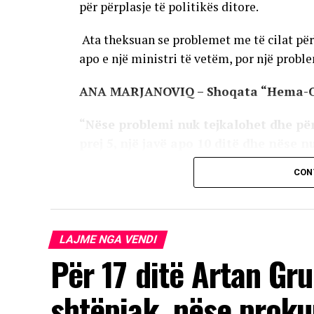
për përplasje të politikës ditore.
Ata theksuan se problemet me të cilat përb
apo e një ministri të vetëm, por një problem
ANA MARJANOVIQ – Shoqata “Hema-
“Nëse problemi nuk tejkalohet dhe për
prej 5, një javë apo 10 ditë dhe nëse n
është problemi, do të dalim para të gj
CON
klinike ku thuhet se ne mund ta anuloj
kaluara na mban në pasiguri, pa marrë
ka qenë në pushtet. Nuk kërkojmë priv
LAJME NGA VENDI
Për 17 ditë Artan Gru
AD
shtëpiak, nëse proku