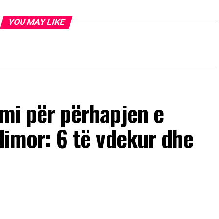
YOU MAY LIKE
imi për përhapjen e
ndimor: 6 të vdekur dhe