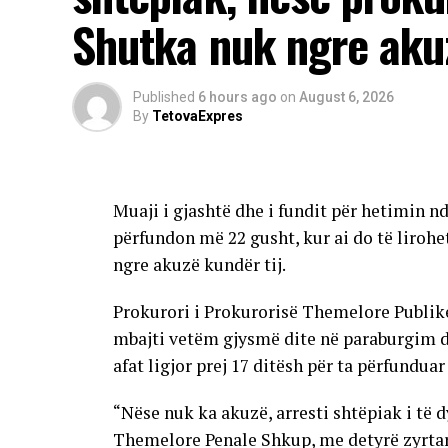
Lidhur me vonesën e disa terapive, Ministr
Shutka nuk ngre akuz
tashmë është realizuar, për disa ilaçe janë 
kërkohen zgjidhje të përkohshme deri në n
Published
6 hours ago
on
August 6, 2026
Përfaqësuesit e pacientëve onkologjikë pa
By
TetovaExpres
parandalimi më të mirë dhe programeve cil
Onkologjinë do të duhet të rritet vazhdimi
numri i pacientëve.
Muaji i gjashtë dhe i fundit për hetimin 
Një ditë më parë, nga Klinika njoftuan se p
përfundon më 22 gusht, kur ai do të lirohe
pozitive e Fondit për Sigurim Shëndetësor
ngre akuzë kundër tij.
furnizim, të cilën e lidhin me disa faktorë
Prokurori i Prokurorisë Themelore Publike 
pacientëve, periudha ndërmjet dy procedu
mbajti vetëm gjysmë dite në paraburgim d
e barnave te distributorët.
afat ligjor prej 17 ditësh për ta përfunduar
“Nëse nuk ka akuzë, arresti shtëpiak i të d
Themelore Penale Shkup, me detyrë zyrtar