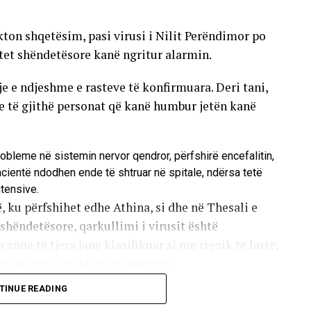
ton shqetësim, pasi virusi i Nilit Perëndimor po
tet shëndetësore kanë ngritur alarmin.
tje e ndjeshme e rasteve të konfirmuara. Deri tani,
he të gjithë personat që kanë humbur jetën kanë
robleme në sistemin nervor qendror, përfshirë encefalitin,
pacientë ndodhen ende të shtruar në spitale, ndërsa tetë
ntensive.
, ku përfshihet edhe Athina, si dhe në Thesali e
hëndetësore, qarkullimi i virusit është
 zona të tjera janë klasifikuar si me rrezik të lartë,
uar raste infektimi te njerëzit.
TINUE READING
 pickimit të mushkonjave që mbartin virusin. Këto