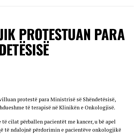
rusi nuk kalon nga një person te tjetri përmes
 e të infektuarve nuk kanë simptoma, ndërsa pjesa
 të lehtë të sëmundjes, të ngjashme me gripin. Më
në komplikacione të rënda neurologjike.
JIK PROTESTUAN PARA
sonave që vuajnë nga sëmundje kronike dhe individëve
DETËSISË
 transmetimit nuk ka përfunduar ende dhe se raste
jera të vendit.
VERTISEMENT
villuan protestë para Ministrisë së Shëndetësisë,
hdueshme të terapisë në Klinikën e Onkologjisë.
 cilat përballen pacientët me kancer, u bë apel
që të ndalojnë përdorimin e pacientëve onkologjikë