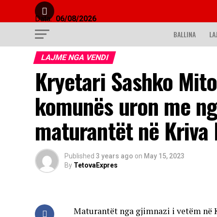
Data:
06/08/2026
BALLINA
LA
LAJME NGA VENDI
Kryetari Sashko Mito
komunës uron me ng
maturantët në Kriva 
Published
3 years ago
on
May 15, 2023
By
TetovaExpres
Maturantët nga gjimnazi i vetëm në K