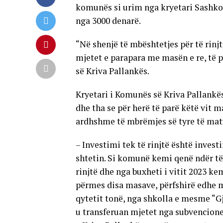
komunës si urim nga kryetari Sashk
nga 3000 denarë.
“Në shenjë të mbështetjes për të rinj
mjetet e parapara me masën e re, të 
së Kriva Pallankës.
Kryetari i Komunës së Kriva Pallankë
dhe tha se për herë të parë këtë vit 
ardhshme të mbrëmjes së tyre të mat
– Investimi tek të rinjtë është inves
shtetin. Si komunë kemi qenë ndër të
rinjtë dhe nga buxheti i vitit 2023 ke
përmes disa masave, përfshirë edhe ma
qytetit tonë, nga shkolla e mesme “Gj
u transferuan mjetet nga subvencione