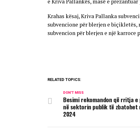
e Kriva Pallankës, masë e prezantuar p
Krahas kësaj, Kriva Pallanka subvencio
subvencione për blerjen e biçikletës, 
subvencion për blerjen e një karroce 
RELATED TOPICS:
DON'T MISS
Besimi rekomandon që rritja e
në sektorin publik të zbatohet 
2024