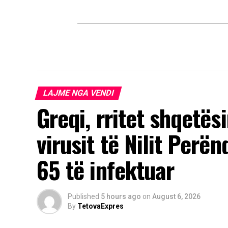
LAJME NGA VENDI
Greqi, rritet shqetës
virusit të Nilit Perë
65 të infektuar
Published
5 hours ago
on
August 6, 2026
By
TetovaExpres