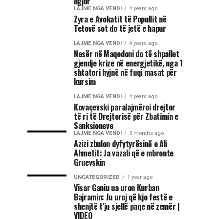
ligjor
LAJME NGA VENDI
4 years ago
Zyra e Avokatit të Popullit në
Tetovë sot do të jetë e hapur
LAJME NGA VENDI
4 years ago
Nesër në Maqedoni do të shpallet
gjendje krize në energjetikë, nga 1
shtatori hyjnë në fuqi masat për
kursim
LAJME NGA VENDI
4 years ago
Kovaçevski paralajmëroi drejtor
të ri të Drejtorisë për Zbatimin e
Sanksioneve
LAJME NGA VENDI
3 months ago
Azizi zbulon dyfytyrësinë e Ali
Ahmetit: Ja vazali që e mbronte
Gruevskin
UNCATEGORIZED
1 year ago
Visar Ganiu ua uron Kurban
Bajramin: Ju uroj që kjo festë e
shenjtë t’ju sjellë paqe në zemër |
VIDEO