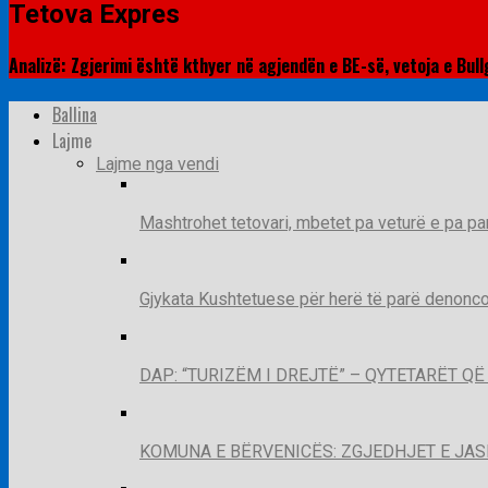
Tetova Expres
Analizë: Zgjerimi është kthyer në agjendën e BE-së, vetoja e Bu
Ballina
Lajme
Lajme nga vendi
Mashtrohet tetovari, mbetet pa veturë e pa pa
Gjykata Kushtetuese për herë të parë denoncon
DAP: “TURIZËM I DREJTË” – QYTETARËT 
KOMUNA E BËRVENICËS: ZGJEDHJET E JA