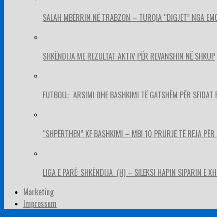
SALAH MBËRRIN NË TRABZON – TURQIA “DIGJET” NGA EM
SHKËNDIJA ME REZULTAT AKTIV PËR REVANSHIN NË SHKUP
FUTBOLL: ARSIMI DHE BASHKIMI TË GATSHËM PËR SFIDAT 
“SHPËRTHEN” KF BASHKIMI – MBI 10 PRURJE TË REJA PËR 
LIGA E PARË: SHKËNDIJA (H) – SILEKSI HAPIN SIPARIN E X
Marketing
Impressum