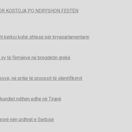
POR KOSTOJA PO NDRYSHON FESTËN
ti kërkoi kohë shtesë për kryeparlamentarin
 sy të fëmijëve në bregdetin grekë
ë, në pritje të procesit të identifikimit
kundjet ndihen edhe në Tiranë
urorë nën urdhrat e Serbisë