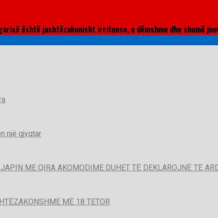
llgarisë është jashtëzakonisht irrituese, e dëmshme dhe shumë joe
ra
 një gjyqtar
QË JAPIN ME QIRA AKOMODIME DUHET TË DEKLAROJNË TË A
SHTËZAKONSHME MË 18 TETOR