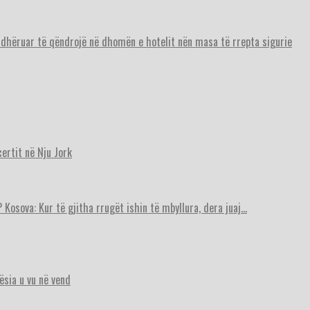
urdhëruar të qëndrojë në dhomën e hotelit nën masa të rrepta sigurie
ertit në Nju Jork
 Kosova: Kur të gjitha rrugët ishin të mbyllura, dera juaj…
ësia u vu në vend