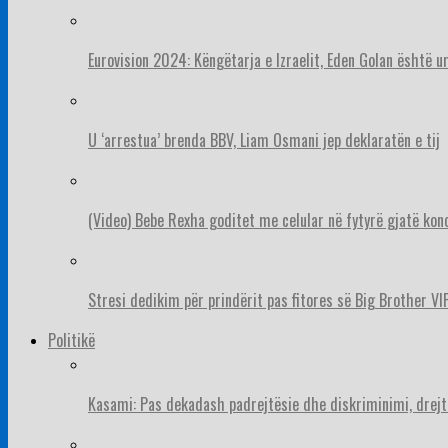
Eurovision 2024: Këngëtarja e Izraelit, Eden Golan është 
U ‘arrestua’ brenda BBV, Liam Osmani jep deklaratën e tij
(Video) Bebe Rexha goditet me celular në fytyrë gjatë konc
Stresi dedikim për prindërit pas fitores së Big Brother VIP
Politikë
Kasami: Pas dekadash padrejtësie dhe diskriminimi, drejt