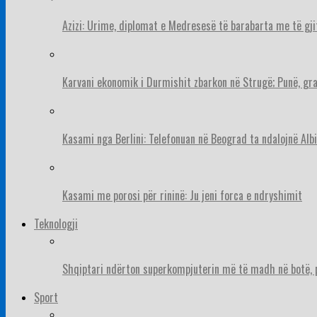
Azizi: Urime, diplomat e Medresesë të barabarta me të gj
Karvani ekonomik i Durmishit zbarkon në Strugë; Punë, gr
Kasami nga Berlini: Telefonuan në Beograd ta ndalojnë Albi
Kasami me porosi për rininë: Ju jeni forca e ndryshimit
Teknologji
Shqiptari ndërton superkompjuterin më të madh në botë, pë
Sport