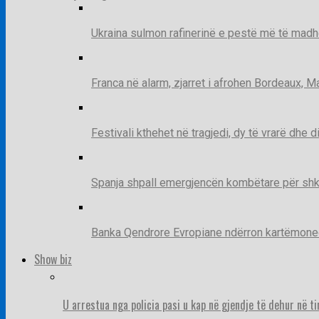
Ukraina sulmon rafinerinë e pestë më të madh
Franca në alarm, zjarret i afrohen Bordeaux, 
Festivali kthehet në tragjedi, dy të vrarë dhe 
Spanja shpall emergjencën kombëtare për shk
Banka Qendrore Evropiane ndërron kartëmonedha
Show biz
U arrestua nga policia pasi u kap në gjendje të dehur në t