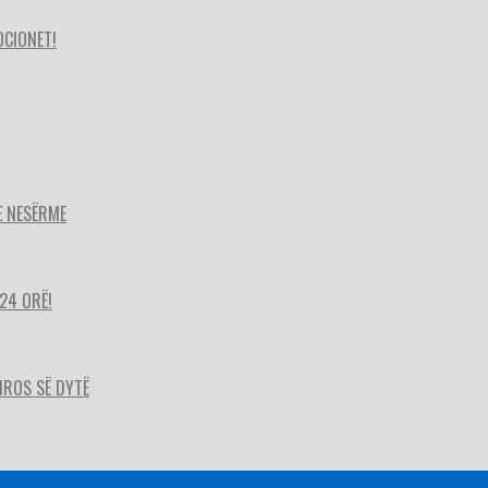
OCIONET!
E NESËRME
24 ORË!
HIROS SË DYTË