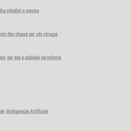
itha shkollat e mesme
ante dhe shanse për çdo strugan
nin, por nuk e ndalojnë ndryshimin
r Inteligjencën Artificiale