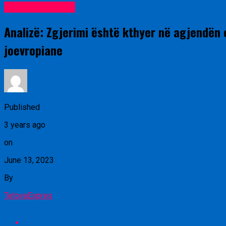
Lajme nga vendi
Analizë: Zgjerimi është kthyer në agjendën 
joevropiane
Published
3 years ago
on
June 13, 2023
By
TetovaExpres