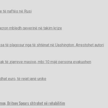
e të naftës në Rusi
Macron mbledh qeverinë në takim krize
disa të plagosur nga të shtënat në Uashington. Arrestohet autori
ak të zjarreve masive, mbi 10 mijë persona evakuohen
t euro, të rejat janë unike
imon, Britney Spears shtrohet në rehabilitim