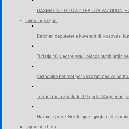
DASMAT NË TETOVË: TRADITA VAZHDON, 
Lajme nga rajoni
Betohen deputetët e kuvendit të Kosovës, Kur
Turistja 40-vjeçare nga Holanda humb jetën në
Vazhdojnë hetimet për varrezat masive në Kosov
Tërmet me magnitudë 3.9 godet Shqipërinë, lë
Haxhiu e prerë: Nuk lejojmë gjyqtarë dhe prok
Lajme nga bota