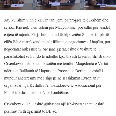
Aty ku ishim vitin e kaluar, tani jemi pa progres të dukshëm dhe
serioz. Kjo nuk vlen vetëm për Maqedoninë, por edhe për vendet
e tjera të rajonit. Përjashtim mund të bëjë vetëm Shqipëria, për të
cilën është marrë vendimi për fillimin e negociatave. I hapëm, por
negociatat nuk i nisëm. Siç janë gjërat, është e vështirë të
parashikohet se kur do të ndodhë kjo, tha ish-kryeministri Branko
Crvenkovski në debatin e sotëm me temën “Maqedonia e Veriut
ndërmjet Ballkanit të Hapur dhe Procesit të Berlinit: a është i
mundur anëtarësimi më i shpejtë në Bashkimin Evropian?”
organizuar nga Këshilli i Ambasadorëve të Asociacionit për
Politikë të Jashtme dhe Ndërkombëtare.
Crvenkovski, i cili është gjithashtu një ish-kryetar shteti, është
pesimist rreth zgjerimit të BE-së.