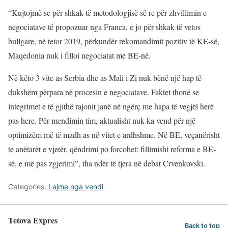
“Kujtojmë se për shkak të metodologjisë së re për zhvillimin e
negociatave të propozuar nga Franca, e jo për shkak të vetos
bullgare, në tetor 2019, përkundër rekomandimit pozitiv të KE-së,
Maqedonia nuk i filloi negociatat me BE-në.
Në këto 3 vite as Serbia dhe as Mali i Zi nuk bënë një hap të
dukshëm përpara në procesin e negociatave. Faktet thonë se
integrimet e të gjithë rajonit janë në ngërç me hapa të vegjël herë
pas here. Për mendimin tim, aktualisht nuk ka vend për një
optimizëm më të madh as në vitet e ardhshme. Në BE, veçanërisht
te anëtarët e vjetër, qëndrimi po forcohet: fillimisht reforma e BE-
së, e më pas zgjerimi”, tha ndër të tjera në debat Crvenkovski.
Categories:
Lajme nga vendi
Tetova Expres
Back to top